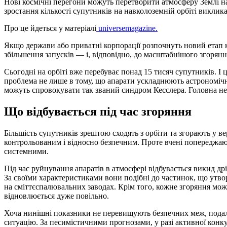
Нові космічні перегони можуть перетворити атмосферу Землі на гігантський «сміттєспалювальний реактор». Стрімке
зростання кількості супутників на навколоземній орбіті виклика
Про це йдеться у матеріалі
universemagazine.
Якщо держави або приватні корпорації розпочнуть новий етап к
збільшення запусків — і, відповідно, до масштабнішого згоряння
Сьогодні на орбіті вже перебуває понад 15 тисяч супутників. І
проблема не лише в тому, що апарати ускладнюють астрономічн
можуть спровокувати так званий синдром Кесслера. Головна не
Що відбувається під час згоряння
Більшість супутників зрештою сходять з орбіти та згорають у в
контрольованим і відносно безпечним. Проте вчені попереджают
системними.
Під час руйнування апаратів в атмосфері відбувається викид д
За своїми характеристиками вони подібні до частинок, що утво
на сміттєспалювальних заводах. Крім того, кожне згоряння мо
відновлюється дуже повільно.
Хоча нинішні показники не перевищують безпечних меж, подал
ситуацію. За песимістичними прогнозами, у разі активної конку