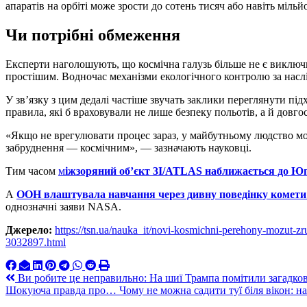
апаратів на орбіті може зрости до сотень тисяч або навіть мільй
Чи потрібні обмеження
Експерти наголошують, що космічна галузь більше не є виключ
простішим. Водночас механізми екологічного контролю за нас
У зв’язку з цим дедалі частіше звучать заклики переглянути під
правила, які б враховували не лише безпеку польотів, а й довг
«Якщо не врегулювати процес зараз, у майбутньому людство мо
забруднення — космічним», — зазначають науковці.
Тим часом
м
іжзоряний об’єкт 3I/ATLAS наближається до Юп
А
ООН влаштувала навчання через дивну поведінку комет
однозначні заяви NASA.
Джерело:
https://tsn.ua/nauka_it/novi-kosmichni-perehony-mozut-z
3032897.html
Навигация
Ви робите це неправильно: На шиї Трампа помітили загадков
Шокуюча правда про… Чому не можна садити туї біля вікон: на
по