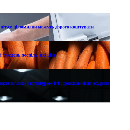
унітаз: ці помилки можуть дорого коштувати
 тиждень поспіль: які ціни
рез зв’язки з культурою РФ: реакція бійця обурила