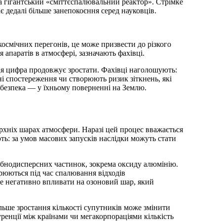
є дедалі більше занепокоєння серед науковців.
осмічних перегонів, це може призвести до різкого
 апаратів в атмосфері, зазначають фахівці.
 ця цифра продовжує зростати. Фахівці наголошують:
і спостереження чи створюють ризик зіткнень, які
безпека — у їхньому поверненні на Землю.
ерхніх шарах атмосфери. Наразі цей процес вважається
ь: за умов масових запусків наслідки можуть стати
рібнодисперсних частинок, зокрема оксиду алюмінію.
рюються під час спалювання відходів
же негативно впливати на озоновий шар, який
ьше зростання кількості супутників може змінити
ренції між країнами чи мегакорпораціями кількість