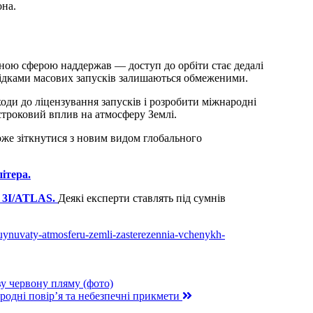
она.
ною сферою наддержав — доступ до орбіти стає дедалі
лідками масових запусків залишаються обмеженими.
ходи до ліцензування запусків і розробити міжнародні
остроковий вплив на атмосферу Землі.
же зіткнутися з новим видом глобального
ітера.
и 3I/ATLAS.
Деякі експерти ставлять під сумнів
ruynuvaty-atmosferu-zemli-zasterezennia-vchenykh-
у червону пляму (фото)
родні повір’я та небезпечні прикмети