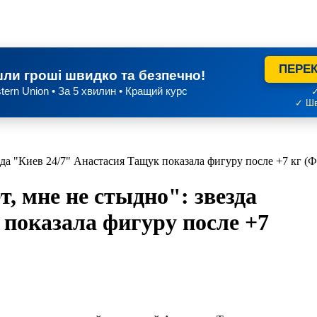
ПЕРЕК
ли гроші швидко та безпечно!
tern Union • За 5 хвилин • Кращий курс
✓
✓ Шв
езда "Киев 24/7" Анастасия Тащук показала фигуру после +7 кг 
, мне не стыдно": звезда
 показала фигуру после +7