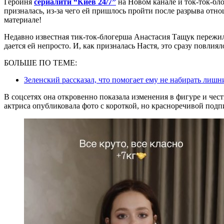
Героиня
сериалити “Киев 24/7”
на Новом канале и ток-ток-бл
призналась, из-за чего ей пришлось пройти после разрыва отн
материале!
Недавно известная тик-ток-блогерша Анастасия Тащук пережил
дается ей непросто. И, как призналась Настя, это сразу повлиял
БОЛЬШЕ ПО ТЕМЕ:
Зеленский рассказал, что помогает ему не набирать лишн
В соцсетях она откровенно показала изменения в фигуре и чест
актриса опубликовала фото с короткой, но красноречивой подп