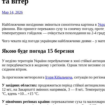
та вітер
Мар 14, 2026
Найближчими вихідними зміниться синоптична картина в
Укра
рівнини. Він принесе переважно суху та сонячну погоду, проте
температурних гойдалок — очікується похолодання на 2-4 граду
Чого чекати від погоди українцям найближчими днями – у мате
Якою буде погода 15 березня
У неділю територія України перебуватиме в зоні стійкої антиц
не передбачається в жодному з регіонів. Однак тепле весняне 
східним вітром.
За прогнозом метеоролога
Ігоря Кібальчича
, ситуація по регіон
У західних областях:
продовжиться період стійкої антициклона
12 м/с, на Закарпатті змінних напрямків, 3 — 8 м/с. Температур
°С, вдень +10…+15 °С.
У північних регіонах країни:
переважатиме суха та малохмарна 