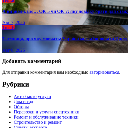
Trends
А ви знали, що… ОК-5 чи ОК-7: яку довідку брати для стаж
Авг 7, 2026
Trends
Таємниця, про яку мовчать: Україна могла ізолювати Крим 
Авг 6, 2026
Добавить комментарий
Для отправки комментария вам необходимо
авторизоваться
.
Рубрики
Авто / мото услуги
Дом и сад
Обзоры
Перевозки и услуги спецтехники
Ремонт и обслуживание техники
Строительство и ремонт
Советы эксперта