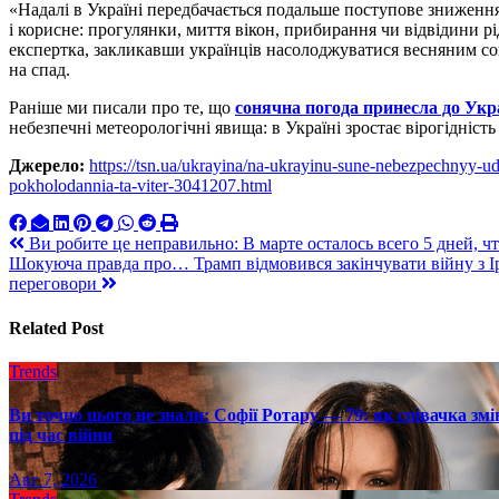
«Надалі в Україні передбачається подальше поступове зниженн
і корисне: прогулянки, миття вікон, прибирання чи відвідини р
експертка, закликавши українців насолоджуватися весняним сон
на спад.
Раніше ми писали про те, що
сонячна погода принесла до Укр
небезпечні метеорологічні явища: в Україні зростає вірогідніст
Джерело:
https://tsn.ua/ukrayina/na-ukrayinu-sune-nebezpechnyy-ud
pokholodannia-ta-viter-3041207.html
Навигация
Ви робите це неправильно: В марте осталось всего 5 дней, ч
Шокуюча правда про… Трамп відмовився закінчувати війну з Ір
по
переговори
записям
Related Post
Trends
Ви точно цього не знали: Софії Ротару — 79: як співачка змі
під час війни
Авг 7, 2026