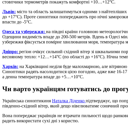
стовпчики термометрів покажуть комфортні +10…+12°С.
Львів:
місто та область залишатимуться одними з найтепліших 
до +17°С). Проте синоптики попереджають про нічні заморозк
впасти до -5°С.
Одеса та узбережжя:
на півдні країни головною метеорологіч
Одещини видимість впаде до 200-500 метрів. Вдень в Одесі мі
узбережжя фіксується помірне хвилювання моря, температура м
Дніпро:
регіон очікує сильний східний вітер зі шквальними пор
весняному тепло: +12…+14°С (по області до +16°С). Нічна темп
Харків:
на Харківщині неділя буде малохмарною, але вітряною
Синоптики радять насолодитися цією погодою, адже вже 16-17 б
а денна температура впаде до +5…+10°С.
Чи варто українцям готуватись до прог
Українська синоптикиня
Наталка Діденко
підтверджує, що поп
південно-східний вітер, який дещо нівелюватиме сонячний про
Вона попереджає українців не втрачати пильності щодо ранкових
радить використати сухі дні з користю.