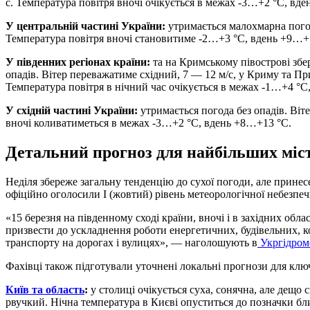
с. Температура повітря вночі очікується в межах -3…+2 °С, вден
У центральній частині України:
утримається малохмарна погод
Температура повітря вночі становитиме -2…+3 °С, вдень +9…+
У південних регіонах країни:
та на Кримському півострові збе
опадів. Вітер переважатиме східний, 7 — 12 м/с, у Криму та Пр
Температура повітря в нічний час очікується в межах -1…+4 °С
У східній частині України:
утримається погода без опадів. Віт
вночі коливатиметься в межах -3…+2 °С, вдень +8…+13 °С.
Детальний прогноз для найбільших міс
Неділя збереже загальну тенденцію до сухої погоди, але принес
офіційно оголосили І (жовтий) рівень метеорологічної небезпеч
«15 березня на південному сході країни, вночі і в західних обл
призвести до ускладнення роботи енергетичних, будівельних, 
транспорту на дорогах і вулицях», — наголошують в
Укргідром
Фахівці також підготували уточнені локальні прогнози для клю
Київ та область
:
у столиці очікується суха, сонячна, але дещо с
рвучкий. Нічна температура в Києві опуститься до позначки близ