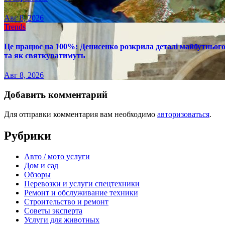
Авг 8, 2026
Trends
Це працює на 100%: Денисенко розкрила деталі майбутнього в
та як святкуватимуть
Авг 8, 2026
Добавить комментарий
Для отправки комментария вам необходимо
авторизоваться
.
Рубрики
Авто / мото услуги
Дом и сад
Обзоры
Перевозки и услуги спецтехники
Ремонт и обслуживание техники
Строительство и ремонт
Советы эксперта
Услуги для животных