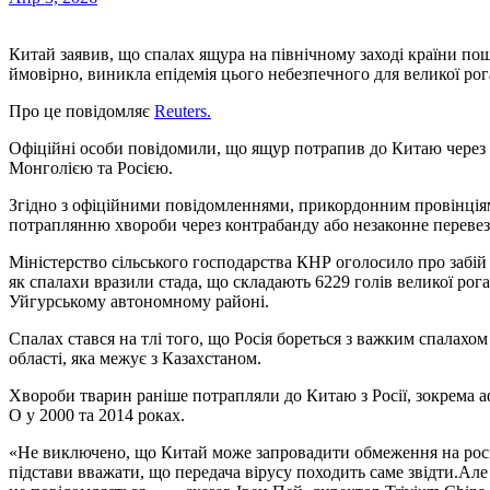
Китай заявив, що спалах ящура на північному заході країни поширився з-за кордону. Зокрема йдеться про Росію, де,
ймовірно, виникла епідемія цього небезпечного для великої ро
Про це повідомляє
Reuters.
Офіційні особи повідомили, що ящур потрапив до Китаю через п
Монголією та Росією.
Згідно з офіційними повідомленнями, прикордонним провінціям
потраплянню хвороби через контрабанду або незаконне перевез
Міністерство сільського господарства КНР оголосило про забій 
як спалахи вразили стада, що складають 6229 голів великої рогат
Уйгурському автономному районі.
Спалах стався на тлі того, що Росія бореться з важким спалахо
області, яка межує з Казахстаном.
Хвороби тварин раніше потрапляли до Китаю з Росії, зокрема а
О у 2000 та 2014 роках.
«Не виключено, що Китай може запровадити обмеження на рос
підстави вважати, що передача вірусу походить саме звідти.Але