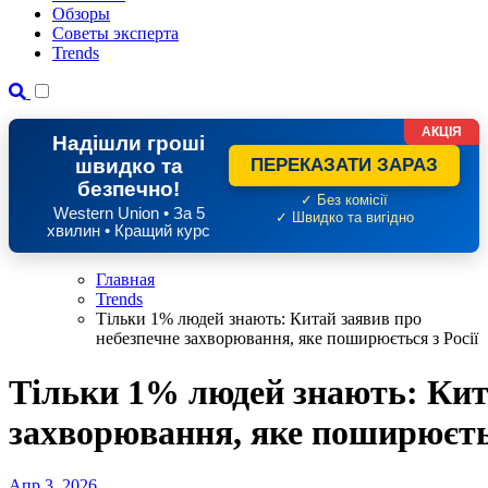
Обзоры
Советы эксперта
Trends
АКЦІЯ
Надішли гроші
швидко та
ПЕРЕКАЗАТИ ЗАРАЗ
безпечно!
✓ Без комісії
Western Union • За 5
✓ Швидко та вигідно
хвилин • Кращий курс
Главная
Trends
Тільки 1% людей знають: Китай заявив про
небезпечне захворювання, яке поширюється з Росії
Тільки 1% людей знають: Кит
захворювання, яке поширюєтьс
Апр 3, 2026