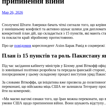
припинення війни
Мар 26, 2026
Сполучені Штати Америки бачать чіткі сигнали того, що кері
у нинішньому конфлікті та активно шукає шляхи для дипломат
конкретний план дій, що складається з 15 пунктів, які мають с
та покласти край збройному протистоянню.
Про це
повідомив
кореспондент Axios Барак Равід в соцмережі 
План із 15 пунктів та роль Пакистану 
Під час засідання кабінету міністрів у Білому домі Віткофф оф
із зовнішньої політики розробила та передала іранській сторон
посередником у цьому складному процесі виступив уряд Пакис
За словами Віткоффа, ця ініціатива вже призвела до позитивн
переконані, що військова міць США не залишила Тегерану прос
йти на компроміс.
«Ми маємо вагомі ознаки того, що Іран можна переконати, що в
умови США щодо припинення війни. Вони шукають відступу… М