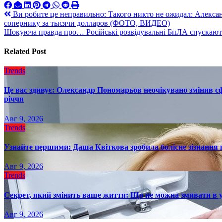
Навигация
Ви робите це неправильно: Такого никто не ожидал: Алекс
сопернику за тысячи долларов (ФОТО, ВИДЕО)
по
Шокуюча правда про… Російські розвідувальні БпЛА спускають
записям
Related Post
Trends
Це вас здивує: Олександр Пономарьов неочікувано змінив сф
річчя
Авг 9, 2026
Trends
Узнайте першими: Даша Квіткова зробила болісне зізнання пр
Авг 9, 2026
Trends
Секрет, який змінить ваше життя: Що не можна змивати в 
Авг 9, 2026