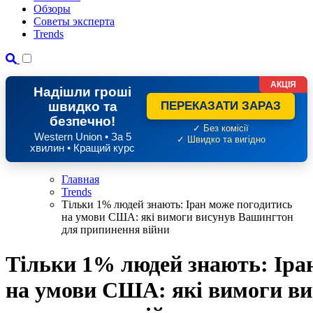
Обзоры
Советы эксперта
Trends
АКЦІЯ
Надішли гроші
швидко та
ПЕРЕКАЗАТИ ЗАРАЗ
безпечно!
✓ Без комісії
Western Union • За 5
✓ Швидко та вигідно
хвилин • Кращий курс
Главная
Trends
Тільки 1% людей знають: Іран може погодитись
на умови США: які вимоги висунув Вашингтон
для припинення війни
Тільки 1% людей знають: Іра
на умови США: які вимоги в