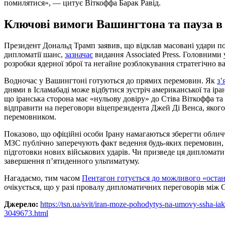
помилятися», — цитує Віткоффа Барак Равід.
Ключові вимоги Вашингтона та пауза в
Президент Дональд Трамп заявив, що відклав масовані удари по 
дипломатії шанс,
зазначає
видання Associated Press. Головними
розробки ядерної зброї та негайне розблокування стратегічно 
Водночас у Вашингтоні готуються до прямих перемовин. Як
з’
днями в Ісламабаді може відбутися зустріч американської та ір
що іранська сторона має «нульову довіру» до Стіва Віткоффа 
відправити на переговори віцепрезидента Джей Ді Венса, яког
перемовником.
Показово, що офіційні особи Ірану намагаються зберегти облич
МЗС публічно заперечують факт ведення будь-яких перемовин,
підготовки нових військових ударів. Чи призведе ця дипломатич
завершення п’ятиденного ультиматуму.
Нагадаємо, тим часом
Пентагон готується до можливого «остан
очікується, що у разі провалу дипломатичних переговорів між
Джерело:
https://tsn.ua/svit/iran-moze-pohodytys-na-umovy-ssha-
3049673.html