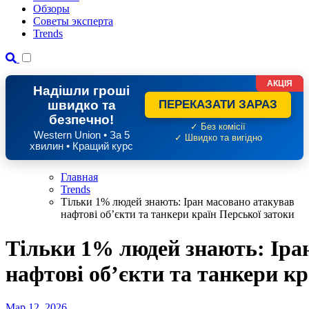
Обзоры
Советы эксперта
Trends
АКЦІЯ
Надішли гроші
швидко та
ПЕРЕКАЗАТИ ЗАРАЗ
безпечно!
✓ Без комісії
Western Union • За 5
✓ Швидко та вигідно
хвилин • Кращий курс
Главная
Trends
Тільки 1% людей знають: Іран масовано атакував
нафтові обʼєкти та танкери країн Перської затоки
Тільки 1% людей знають: Іра
нафтові обʼєкти та танкери кр
Мар 12, 2026