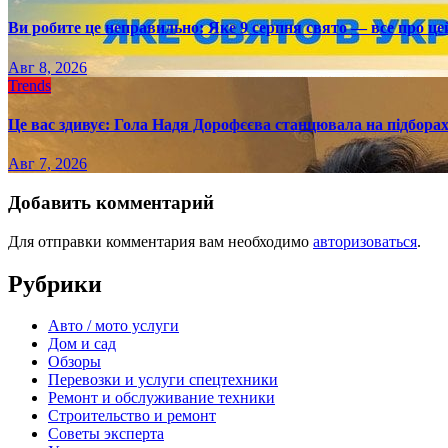
Ви робите це неправильно: Яке 9 серпня свято — все про це
Авг 8, 2026
Trends
Це вас здивує: Гола Надя Дорофєєва станцювала на підборах
Авг 7, 2026
Добавить комментарий
Для отправки комментария вам необходимо
авторизоваться
.
Рубрики
Авто / мото услуги
Дом и сад
Обзоры
Перевозки и услуги спецтехники
Ремонт и обслуживание техники
Строительство и ремонт
Советы эксперта