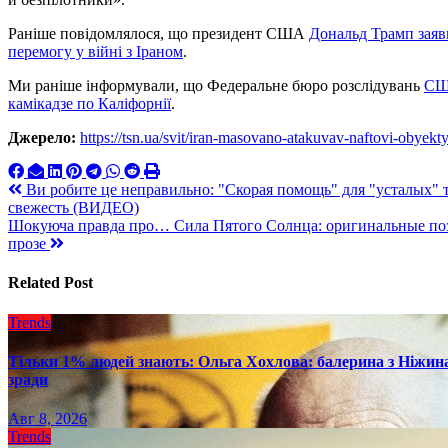
Раніше повідомлялося, що президент США
Дональд Трамп заяв
перемогу у війні з Іраном
.
Ми раніше інформували, що Федеральне бюро розслідувань
США
камікадзе по Каліфорнії
.
Джерело:
https://tsn.ua/svit/iran-masovano-atakuvav-naftovi-obyek
Навигация
Ви робите це неправильно: "Скорая помощь" для "усталых" 
свежесть (ВИДЕО)
по
Шокуюча правда про… Сила Пятого Солнца: оригинальные поз
записям
прозе
Related Post
Trends
Тільки 1% людей знають: Ольга Хохлова: балерина з Ніжина 
зради
Авг 8, 2026
Trends