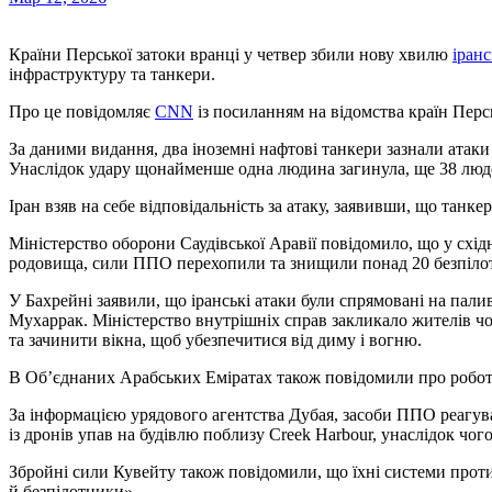
Країни Перської затоки вранці у четвер збили нову хвилю
іран
інфраструктуру та танкери.
Про це повідомляє
CNN
із посиланням на відомства країн Персь
За даними видання, два іноземні нафтові танкери зазнали атаки 
Унаслідок удару щонайменше одна людина загинула, ще 38 люде
Іран взяв на себе відповідальність за атаку, заявивши, що танк
Міністерство оборони Саудівської Аравії повідомило, що у східн
родовища, сили ППО перехопили та знищили понад 20 безпіло
У Бахрейні заявили, що іранські атаки були спрямовані на паливн
Мухаррак. Міністерство внутрішніх справ закликало жителів чот
та зачинити вікна, щоб убезпечитися від диму і вогню.
В Об’єднаних Арабських Еміратах також повідомили про робот
За інформацією урядового агентства Дубая, засоби ППО реагувал
із дронів упав на будівлю поблизу Creek Harbour, унаслідок чо
Збройні сили Кувейту також повідомили, що їхні системи прот
й безпілотники».