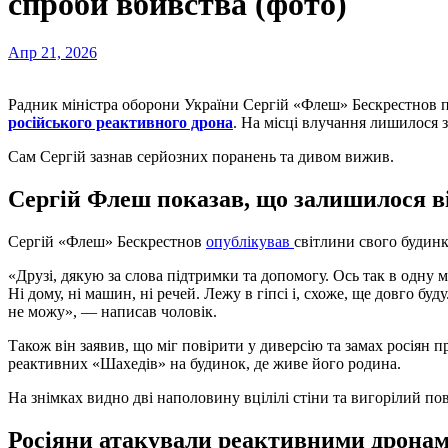
спроби вбивства (фото)
Апр 21, 2026
Радник міністра оборони України Сергій «Флеш» Бескрестнов п
російського реактивного дрона
. На місці влучання лишилося з
Сам Сергій зазнав серйозних поранень та дивом вижив.
Сергій Флеш показав, що залишилося ві
Сергій «Флеш» Бескрестнов
опублікував
світлини свого будин
«Друзі, дякую за слова підтримки та допомогу. Ось так в одну м
Ні дому, ні машин, ні речей. Лежу в гіпсі і, схоже, ще довго буду
не можу», — написав чоловік.
Також він заявив, що міг повірити у диверсію та замах росіян п
реактивних «Шахедів» на будинок, де живе його родина.
На знімках видно дві наполовину вцілілі стіни та вигорілий по
Росіяни атакували реактивними дрона