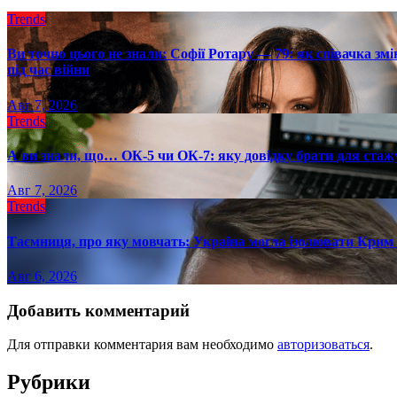
Trends
Ви точно цього не знали: Софії Ротару — 79: як співачка змі
під час війни
Авг 7, 2026
Trends
А ви знали, що… ОК-5 чи ОК-7: яку довідку брати для стаж
Авг 7, 2026
Trends
Таємниця, про яку мовчать: Україна могла ізолювати Крим 
Авг 6, 2026
Добавить комментарий
Для отправки комментария вам необходимо
авторизоваться
.
Рубрики