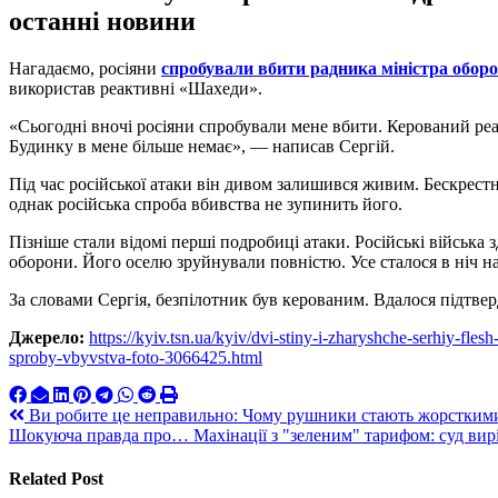
останні новини
Нагадаємо, росіяни
спробували вбити радника міністра обор
використав реактивні «Шахеди».
«Сьогодні вночі росіяни спробували мене вбити. Керований реа
Будинку в мене більше немає», — написав Сергій.
Під час російської атаки він дивом залишився живим. Бескрестн
однак російська спроба вбивства не зупинить його.
Пізніше стали відомі перші подробиці атаки. Російські війська
оборони. Його оселю зруйнували повністю. Усе сталося в ніч н
За словами Сергія, безпілотник був керованим. Вдалося підтвер
Джерело:
https://kyiv.tsn.ua/kyiv/dvi-stiny-i-zharyshche-serhiy-fl
sproby-vbyvstva-foto-3066425.html
Навигация
Ви робите це неправильно: Чому рушники стають жорсткими 
Шокуюча правда про… Махінації з "зеленим" тарифом: суд ви
по
записям
Related Post