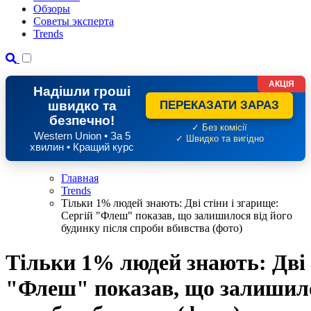
Обзоры
Советы эксперта
Trends
АКЦІЯ
Надішли гроші
швидко та
ПЕРЕКАЗАТИ ЗАРАЗ
безпечно!
✓ Без комісії
Western Union • За 5
✓ Швидко та вигідно
хвилин • Кращий курс
Главная
Trends
Тільки 1% людей знають: Дві стіни і згарище:
Сергій "Флеш" показав, що залишилося від його
будинку після спроби вбивства (фото)
Тільки 1% людей знають: Дві 
"Флеш" показав, що залишилос