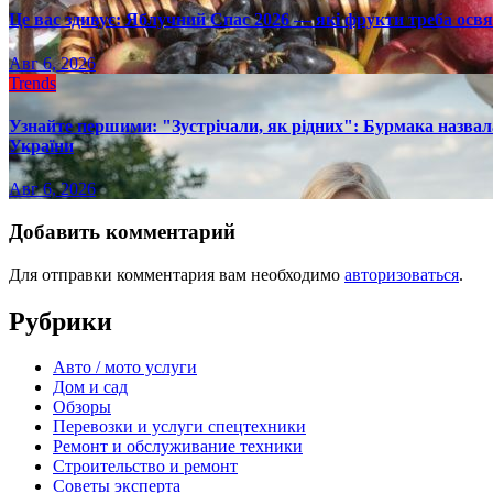
Це вас здивує: Яблучний Спас 2026 — які фрукти треба осв
Авг 6, 2026
Trends
Узнайте першими: "Зустрічали, як рідних": Бурмака назвал
України
Авг 6, 2026
Добавить комментарий
Для отправки комментария вам необходимо
авторизоваться
.
Рубрики
Авто / мото услуги
Дом и сад
Обзоры
Перевозки и услуги спецтехники
Ремонт и обслуживание техники
Строительство и ремонт
Советы эксперта