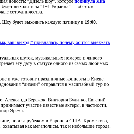
шая новость: “Дизель шоу”, которое
покинула Яна
 будет выходить на “1+1 Украина” — об этом
чале сотрудничества.
. Шоу будет выходить каждую пятницу в
19:00
.
ма, ваш выход!” призналась, почему боится выезжать
актуальных шуток, музыкальных номеров и живого
стречает эту дату в статусе одного из самых любимых
опе и уже готовит праздничные концерты в Киеве.
зднования “дизели” отправятся в масштабный тур по
о, Александр Бережок, Виктория Булитко, Евгений
принимают участие известные актеры, в частности,
андр Ярема.
аине, но и за рубежом в Европе и США. Кроме того,
 охватывая как мегаполисы, так и небольшие города.