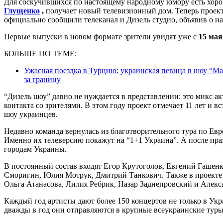
Для соскучившихся по настоящему народному юмору есть хоро
Глущенко
,
получает новый телевизионный дом. Теперь проект
официально сообщили телеканал и Дизель студио, объявив о на
Первые выпуски в новом формате зрители увидят уже с
15 мая
БОЛЬШЕ ПО ТЕМЕ:
Ужасная поездка в Турцию: украинская певица в шоу “Ма
за границу
“Дизель шоу” давно не нуждается в представлении: это микс 
контакта со зрителями. В этом году проект отмечает 11 лет и в
шоу украинцев.
Недавно команда вернулась из благотворительного тура по Евр
Именно их телеверсию покажут на “1+1 Украина”. А после пра
городам Украины.
В постоянный состав входят Егор Крутоголов, Евгений Гашенк
Сморигин, Юлия Мотрук, Дмитрий Танкович. Также в проекте 
Ольга Атанасова, Лилия Ребрик, Назар Заднепровский и Алекс
Каждый год артисты дают более 150 концертов не только в Укр
дважды в год они отправляются в крупные всеукраинские туры,