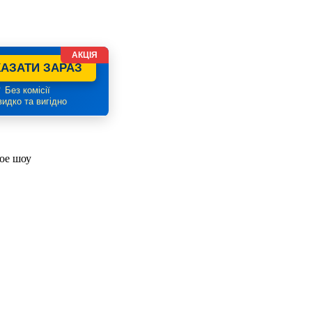
АКЦІЯ
АЗАТИ ЗАРАЗ
 Без комісії
идко та вигідно
кое шоу