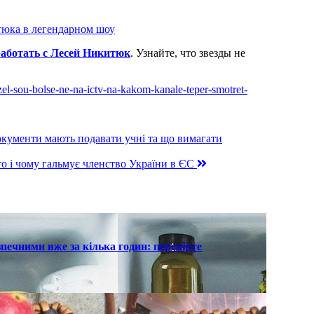
тюка в легендарном шоу
работать с Лесей Никитюк
. Узнайте, что звезды не
zel-sou-bolse-ne-na-ictv-na-kakom-kanale-teper-smotret-
документи мають подавати учні та що вимагати
о і чому гальмує членство України в ЄС
печними вже за кілька годин: перевірте