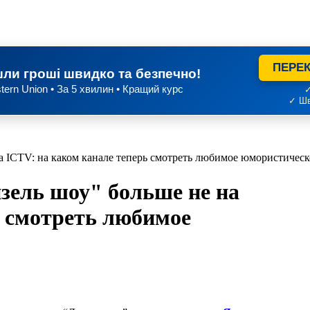
ПЕРЕК
ли гроші швидко та безпечно!
tern Union • За 5 хвилин • Кращий курс
✓
✓ Шв
а ICTV: на каком канале теперь смотреть любимое юмористичес
зель шоу" больше не на
ь смотреть любимое