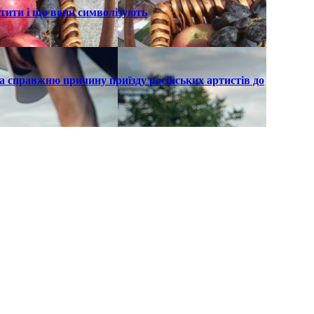
ятити і що вони символізують
а справжню причину приїзду російських артистів до