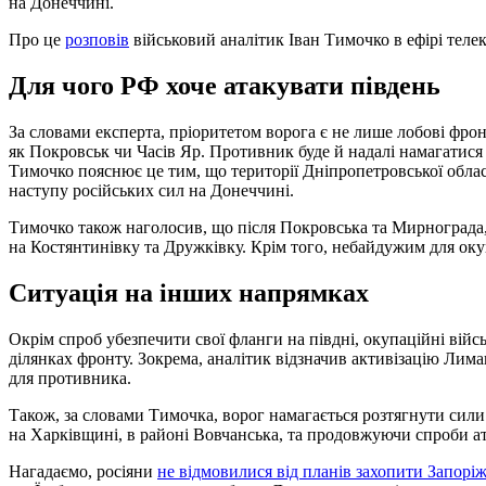
на Донеччині.
Про це
розповів
військовий аналітик Іван Тимочко в ефірі теле
Для чого РФ хоче атакувати південь
За словами експерта, пріоритетом ворога є не лише лобові фронт
як Покровськ чи Часів Яр. Противник буде й надалі намагатися
Тимочко пояснює це тим, що території Дніпропетровської облас
наступу російських сил на Донеччині.
Тимочко також наголосив, що після Покровська та Мирнограда,
на Костянтинівку та Дружківку. Крім того, небайдужим для оку
Ситуація на інших напрямках
Окрім спроб убезпечити свої фланги на півдні, окупаційні вій
ділянках фронту. Зокрема, аналітик відзначив активізацію Лим
для противника.
Також, за словами Тимочка, ворог намагається розтягнути сил
на Харківщині, в районі Вовчанська, та продовжуючи спроби а
Нагадаємо, росіяни
не відмовилися від планів захопити Запорі