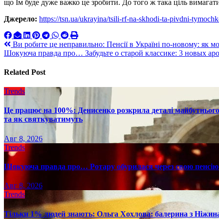
що Їм буде дуже важко це зробити. До того ж така ціль вимагат
Джерело:
https://tsn.ua/ukrayina/tsili-rf-na-skhodi-ta-pivdni-tymo
Навигация
Ви робите це неправильно: Пенсії в Україні по-новому: як м
Шокуюча правда про… Забудьте о старой классике: 3 новых ар
по
записям
Related Post
Trends
Це працює на 100%: Денисенко розкрила деталі майбутнього в
та як святкуватимуть
Авг 8, 2026
Trends
Шокуюча правда про… Ротару обурилася через свою пенсію 
Авг 8, 2026
Trends
Тільки 1% людей знають: Ольга Хохлова: балерина з Ніжина 