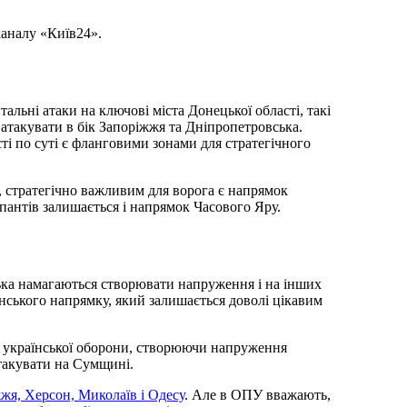
каналу «Київ24».
альні атаки на ключові міста Донецької області, такі
 атакувати в бік Запоріжжя та Дніпропетровська.
ті по суті є фланговими зонами для стратегічного
 стратегічно важливим для ворога є напрямок
пантів залишається і напрямок Часового Яру.
ська намагаються створювати напруження і на інших
анського напрямку, який залишається доволі цікавим
и української оборони, створюючи напруження
такувати на Сумщині.
жжя, Херсон, Миколаїв і Одесу
. Але в ОПУ вважають,