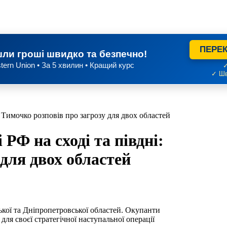
ПЕРЕК
ли гроші швидко та безпечно!
tern Union • За 5 хвилин • Кращий курс
✓
✓ Шв
: Тимочко розповів про загрозу для двох областей
РФ на сході та півдні:
 для двох областей
зької та Дніпропетровської областей. Окупанти
ля своєї стратегічної наступальної операції