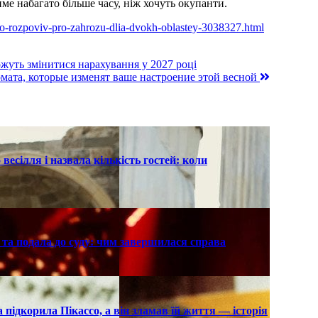
име набагато більше часу, ніж хочуть окупанти.
chko-rozpoviv-pro-zahrozu-dlia-dvokh-oblastey-3038327.html
ожуть змінитися нарахування у 2027 році
омата, которые изменят ваше настроение этой весной
есілля і назвала кількість гостей: коли
та подала до суду: чим завершилася справа
підкорила Пікассо, а він зламав їй життя — історія