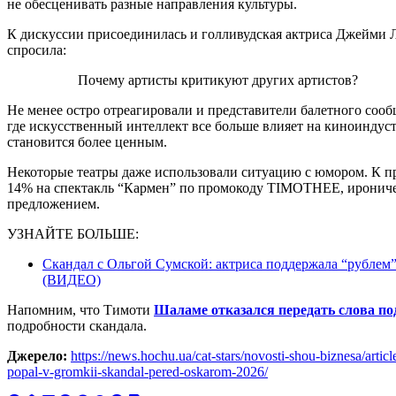
не обесценивать разные направления культуры.
К дискуссии присоединилась и голливудская актриса Джейми Ли
спросила:
Почему артисты критикуют других артистов?
Не менее остро отреагировали и представители балетного сооб
где искусственный интеллект все больше влияет на киноиндуст
становится более ценным.
Некоторые театры даже использовали ситуацию с юмором. К пр
14% на спектакль “Кармен” по промокоду TIMOTHEE, ироничес
предложением.
УЗНАЙТЕ БОЛЬШЕ:
Скандал с Ольгой Сумской: актриса поддержала “рублем” 
(ВИДЕО)
Напомним, что Тимоти
Шаламе отказался передать слова п
подробности скандала.
Джерело:
https://news.hochu.ua/cat-stars/novosti-shou-biznesa/arti
popal-v-gromkii-skandal-pered-oskarom-2026/