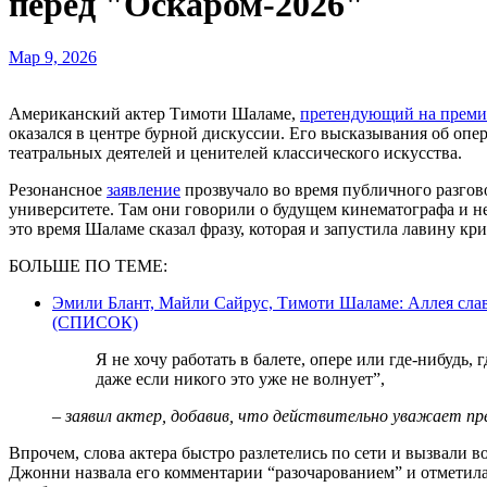
перед "Оскаром-2026"
Мар 9, 2026
Американский актер Тимоти Шаламе,
претендующий на преми
оказался в центре бурной дискуссии. Его высказывания об опе
театральных деятелей и ценителей классического искусства.
Резонансное
заявление
прозвучало во время публичного разгов
университете. Там они говорили о будущем кинематографа и н
это время Шаламе сказал фразу, которая и запустила лавину кр
БОЛЬШЕ ПО ТЕМЕ:
Эмили Блант, Майли Сайрус, Тимоти Шаламе: Аллея сла
(СПИСОК)
Я не хочу работать в балете, опере или где-нибудь, где говорят: “Эй, держите эту штуку живой,
даже если никого это уже не волнует”,
– заявил актер, добавив, что действительно уважает пр
Впрочем, слова актера быстро разлетелись по сети и вызвали 
Джонни назвала его комментарии “разочарованием” и отметила,