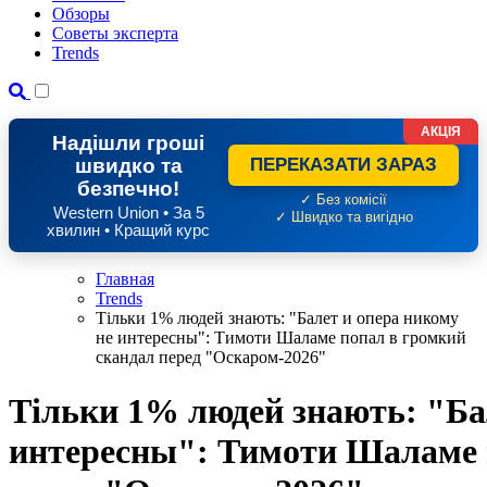
Обзоры
Советы эксперта
Trends
АКЦІЯ
Надішли гроші
швидко та
ПЕРЕКАЗАТИ ЗАРАЗ
безпечно!
✓ Без комісії
Western Union • За 5
✓ Швидко та вигідно
хвилин • Кращий курс
Главная
Trends
Тільки 1% людей знають: "Балет и опера никому
не интересны": Тимоти Шаламе попал в громкий
скандал перед "Оскаром-2026"
Тільки 1% людей знають: "Ба
интересны": Тимоти Шаламе 