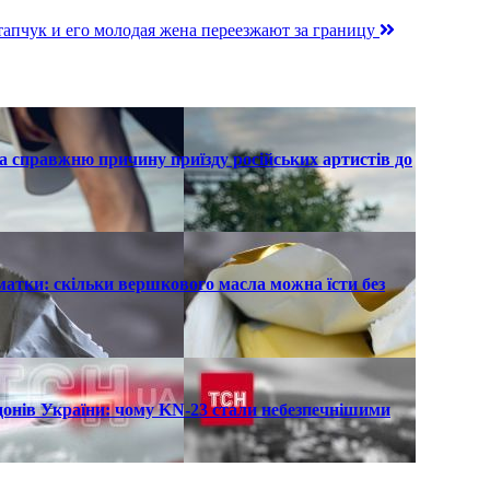
пчук и его молодая жена переезжают за границу
а справжню причину приїзду російських артистів до
атки: скільки вершкового масла можна їсти без
рдонів України: чому KN-23 стали небезпечнішими