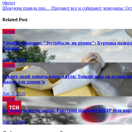
(фото)
по
Шокуюча правда про… Продают все и собирают чемоданы: Оста
записям
Related Post
Trends
Узнайте першими: "Зустрічали, як рідних": Бурмака назвал
України
Авг 6, 2026
Trends
Секрет, який змінить ваше життя: Тонкий шар чи великі шм
шкоди для здоров’я
Авг 5, 2026
Trends
Ви точно цього не знали: Ракетний підрозділ КНДР біля ко
Авг 5, 2026