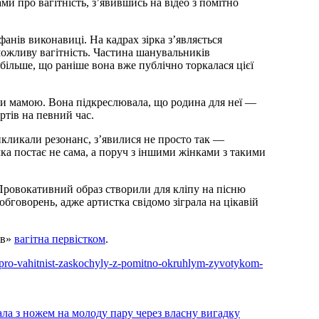
ми про вагітність, з’явившись на відео з помітно
анів виконавиці. На кадрах зірка з’являється
можливу вагітність. Частина шанувальників
ільше, що раніше вона вже публічно торкалася цієї
ти мамою. Вона підкреслювала, що родина для неї —
ертів на певний час.
викликали резонанс, з’явилися не просто так —
ачка постає не сама, а поруч з іншими жінками з такими
 Провокативний образ створили для кліпу на пісню
обговорень, адже артистка свідомо зіграла на цікавій
ів»
вагітна первістком
.
iav-pro-vahitnist-zaskochyly-z-pomitno-okruhlym-zyvotykom-
ла з ножем на молоду пару через власну вигадку