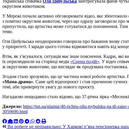
Українська співачка
Оля Цибульська
заінтригувала фанів чутка
округлим животиком.
У Мережі почали активно обговорювати відео, яке збентежило ф
з помітно округлим животом, через що одразу заговорили про 
припустила, що артистка може готуватися до поповнення. Тим б
теми.
Оля Цибульська неодноразово говорила про бажання знову ста
у пріоритеті. І заради цього готова відмовитися навіть від конц
Втім, як з’ясувалося, ситуація має інше пояснення. Кадри, які 
їх оприлюднили на сторінці медіа
«Сцена подій»
. У відео спів
ж округлими животами, що виглядає як продумана постановка.
Згодом стало зрозуміло, що це частина нової роботи артистки.
«Мама-драма»
. Саме цей відеопроєкт і став причиною гучних 
темі, аби привернути увагу до нового проєкту.
Нагадаємо нещодавно стало відомо, що 37-річна зірка «Месник
Джерело:
https://tsn.ua/glamur/40-richnu-oliu-tsybulsku-na-tli-za
3059690.html
Навигация
Ви робите це неправильно: У Харкові п’яна пенсіонерка напа