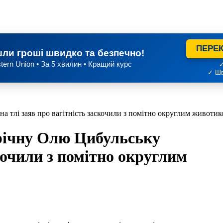
ПЕРЕК
ли гроші швидко та безпечно!
tern Union • За 5 хвилин • Кращий курс
✓
✓ Шв
а тлі заяв про вагітність заскочили з помітно округлим животи
річну Олю Цибульську
скочили з помітно округлим