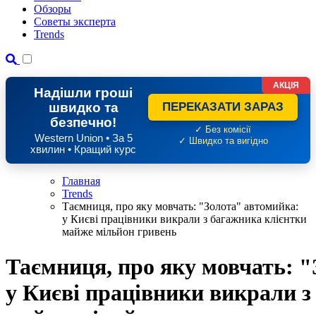
Обзоры
Советы эксперта
Trends
АКЦІЯ
Надішли гроші
швидко та
ПЕРЕКАЗАТИ ЗАРАЗ
безпечно!
✓ Без комісії
Western Union • За 5
✓ Швидко та вигідно
хвилин • Кращий курс
Главная
Trends
Таємниця, про яку мовчать: "Золота" автомийка:
у Києві працівники викрали з багажника клієнтки
майже мільйон гривень
Таємниця, про яку мовчать: 
у Києві працівники викрали з