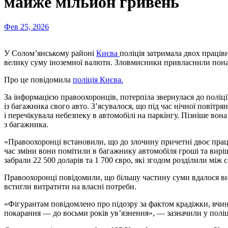
майже мільйон гривень
Фев 25, 2026
У Солом’янському районі
Києва
поліція затримала двох праців
велику суму іноземної валюти. Зловмисники привласнили понад
Про це повідомила
поліція Києва.
За інформацією правоохоронців, потерпіла звернулася до поліці
із багажника свого авто. З’ясувалося, що під час нічної повітр
і перечікувала небезпеку в автомобілі на паркінгу. Пізніше во
з багажника.
«Правоохоронці встановили, що до злочину причетні двоє прац
час зміни вони помітили в багажнику автомобіля гроші та вирі
забрали 22 500 доларів та 1 700 євро, які згодом розділили між 
Правоохоронці повідомили, що більшу частину суми вдалося ви
встигли витратити на власні потреби.
«Фігурантам повідомлено про підозру за фактом крадіжки, вчин
покарання — до восьми років ув’язнення», — зазначили у поліц