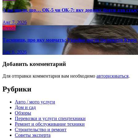
А ви знали, що… ОК-5 чи ОК-7: яку довідку брати для стаж
Авг 7, 2026
Trends
Таємниця, про яку мовчать: Україна могла ізолювати Крим 
Авг 6, 2026
Добавить комментарий
Для отправки комментария вам необходимо
авторизоваться
.
Рубрики
Авто / мото услуги
Дом и сад
Обзоры
Перевозки и услуги спецтехники
Ремонт и обслуживание техники
Строительство и ремонт
Советы эксперта