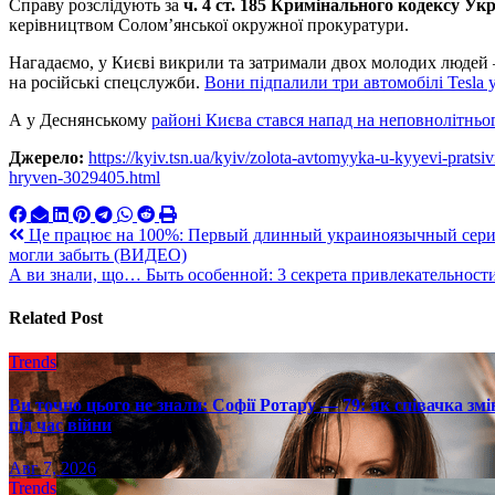
Справу розслідують за
ч. 4 ст. 185 Кримінального кодексу Ук
керівництвом Солом’янської окружної прокуратури.
Нагадаємо, у Києві викрили та затримали двох молодих людей —
на російські спецслужби.
Вони підпалили три автомобілі Tesla 
А у Деснянському
районі Києва стався напад на неповнолітньо
Джерело:
https://kyiv.tsn.ua/kyiv/zolota-avtomyyka-u-kyyevi-prat
hryven-3029405.html
Навигация
Це працює на 100%: Первый длинный украиноязычный сериал
могли забыть (ВИДЕО)
по
А ви знали, що… Быть особенной: 3 секрета привлекательност
записям
Related Post
Trends
Ви точно цього не знали: Софії Ротару — 79: як співачка змі
під час війни
Авг 7, 2026
Trends