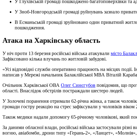
У Глухівській громаді пошкоджено багатоповерхівки та а
У Зноб-Новгородській громаді руйнувань зазнало приват
В Есманьській громаді зруйновано один приватний житловий будинок, ще одне домоволодіння отримало
пошкодження.
Атака на Харківську область
У ніч проти 13 березня російські війська атакували
місто Балакл
Зафіксовано кілька влучань по житловій забудові.
«Усі відповідні служби оперативно працюють на місцях події. 
написав у Мережі начальник Балаклійської МВА Віталій Караб
Очільник Харківської ОВА
Олег Синєгубов
повідомив, що прот
області. Внаслідок обстрілів постраждали шестеро людей.
У Золочеві поранення отримали 62-річна жінка, а також чоловіки
громади гостру реакцію на стрес зафіксували у чоловіків віком 2
Також медики надали допомогу 65-річному чоловікові, який пост
За даними обласної влади, російські війська застосували різні 
вогню, авіабомби, дрони типу «Герань-2», «Ланцет», «Молнія»,