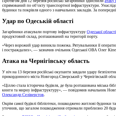
Протягом дня 12 березня російські загарбники здійснили
атаку
спрямований по об’єкту транспортної інфраструктури. Унаслід
будинки та покрівля одного з навчальних закладів. За поперед
Удар по Одеській області
Загарбники атакували портову інфраструктуру
Одеської області
продуктовий склад, розташований на території порту.
«Через ворожий удар виникла пожежа. Рятувальники її операти
і постраждалих», — зазначив очільник Одеської ОВА Олег Кіпе
Атака на Чернігівську область
У ніч на 13 березня російські окупанти завдали удару безпілот
прикордонного міста Новгород-Сіверський у Чернігівській обла
«Ціллю стала історична будівля, де була розташована міська біб
книги та мирну інфраструктуру», — повідомив начальник Новгор
Олександр Селіверстов
.
Окрім самої будівлі бібліотеки, пошкоджено житлові будинки та
уточнив, що загалом пошкодження отримали приблизно 20 буди