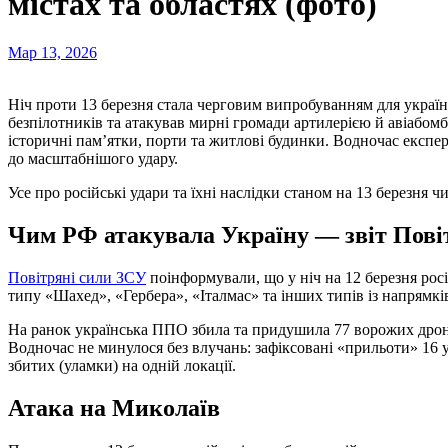
містах та областях (фото)
Мар 13, 2026
Ніч проти 13 березня стала черговим випробуванням для українців. Російська армія випустили майже сотню
безпілотників та атакував мирні громади артилерією й авіабом
історичні пам’ятки, порти та житлові будинки. Водночас експе
до масштабнішого удару.
Усе про російські удари та їхні наслідки станом на 13 березня ч
Чим РФ атакувала Україну — звіт Пові
Повітряні сили ЗСУ
поінформували, що у ніч на 12 березня рос
типу «Шахед», «Гербера», «Італмас» та інших типів із напрямк
На ранок українська ППО збила та придушила 77 ворожих дронів 
Водночас не минулося без влучань: зафіксовані «прильоти» 16 у
збитих (уламки) на одній локації.
Атака на Миколаїв