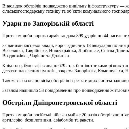
Внаслідок обстрілів пошкоджено цивільну інфраструктуру — жи
сільськогосподарську техніку та об’єкти комунального господар
Удари по Запорізькій області
Протягом доби ворожа армія завдала 899 ударів по 44 населен
За даними місцевої влади, ворог здійснив 18 авіаударів по низ
Веселянка, Таврійське, Новоукраїнка, Любицьке, Світла Долина,
Воздвижівка, Чарівне та Долинка.
Крім того, було зафіксовано 679 атак безпілотниками різних т
десятки населених пунктів, зокрема Запоріжжя, Комишуваха, Но
Також зафіксовано вісім обстрілів із реактивних систем залпово
Загалом надійшло 53 повідомлення про пошкодження житлових б
Обстріли Дніпропетровської області
Протягом доби російські війська майже 20 разів обстріляли п’я
артилерію, безпілотники, авіабомби та ракети.