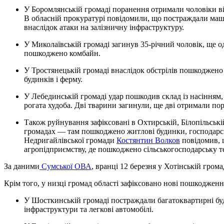
У Боромлянській громаді поранення отримали чоловіки віком 39 і 35 років. Також пошкоджено теплотяг.
В обласній прокуратурі повідомили, що постраждали маш
внаслідок атаки на залізничну інфраструктуру.
У Миколаївській громаді загинув 35-річний чоловік, ще один, 45-річний, отримав поранення. Крім того,
пошкоджено комбайн.
У Тростянецькій громаді внаслідок обстрілів пошкоджено два теплотяги, залізничні колії, п’ять приватних
будинків і ферму.
У Лебединській громаді удар пошкодив склад із насінням, житловий будинок та сарай, де утримувалася велика
рогата худоба. Дві тварини загинули, ще дві отримали по
Також руйнування зафіксовані в Охтирській, Білопільській, Великописарівській та Недригайлівській
громадах — там пошкоджено житлові будинки, господарськ
Недригайлівської громади
Костянтин Волков
повідомив, щ
агропідприємству, де пошкоджено сільськогосподарську те
За даними
Сумської ОВА
, вранці 12 березня у Хотінській грома
Крім того, у низці громад області зафіксовано нові пошкодженн
У Шосткинській громаді постраждали багатоквартирні будинки, нежитлове приміщення, об’єкти цивільної
інфраструктури та легкові автомобілі.