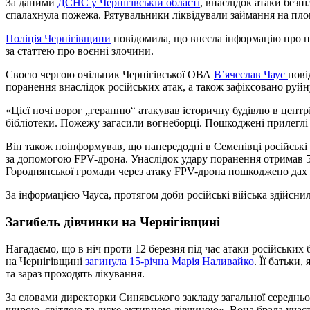
За даними
ДСНС у Чернігівській області
, внаслідок атаки безп
спалахнула пожежа. Рятувальники ліквідували займання на площ
Поліція Чернігівщини
повідомила, що внесла інформацію про п
за статтею про воєнні злочини.
Своєю чергою очільник Чернігівської ОВА
В’ячеслав Чаус
пові
поранення внаслідок російських атак, а також зафіксовано руй
«Цієї ночі ворог „геранню“ атакував історичну будівлю в цент
бібліотеки. Пожежу загасили вогнеборці. Пошкоджені прилеглі 
Він також поінформував, що напередодні в Семенівці російські
за допомогою FPV-дрона. Унаслідок удару поранення отримав 5
Городнянської громади через атаку FPV-дрона пошкоджено дах 
За інформацією Чауса, протягом доби російські війська здійснил
Загибель дівчинки на Чернігівщині
Нагадаємо, що в ніч проти 12 березня під час атаки російських
на Чернігівщині
загинула 15-річна Марія Наливайко
. Її батьки
та зараз проходять лікування.
За словами директорки Синявського закладу загальної середньо
щирою, світлою та дуже активною дівчиною». Вона брала участ