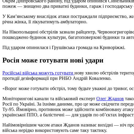
Окрім Дніпровського району, під ударом опинився Синельників
пожеж — знищено два приватні будинки, гараж і господарську 
У Кам’янському внаслідок атаки постраждали підприємство, жи
річна жінка, її лікуватимуть амбулаторно.
На Нікопольщині обстрілів зазнали райцентр, Червоногригорів
пошкоджено будинок культури, багатоповерхові будинки та авт
Під ударом опинилася і Грушівська громада на Криворіжжі.
Росія може готувати нові удари
Російські війська можуть готувати
нову хвилю обстрілів терито
протидії дезінформації при РНБО Андрій Коваленко.
«Ворог може готувати обстріл, тому будьте уважні до тривог, осо
Моніторингові канали та військовий експерт
Олег Жданов
тако
Росії по Україні. За їхніми даними, про це може свідчити передис
Ту-95. Ймовірно, противник може здійснити комбіновану атаку
української ППО, а балістичні — для ударів по об’єктах інфрас
Найімовірнішим часом атаки Жданов називає вихідні — ніч прот
війська нерідко використовують саме таку тактику.