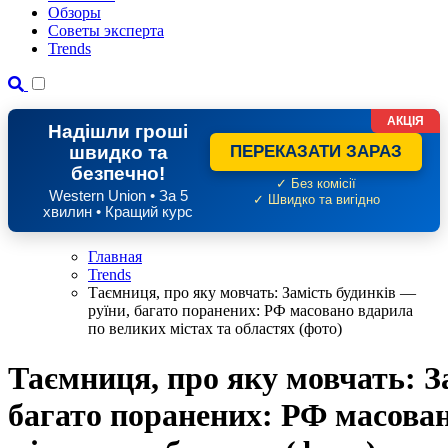
Обзоры
Советы эксперта
Trends
АКЦІЯ
Надішли гроші
швидко та
ПЕРЕКАЗАТИ ЗАРАЗ
безпечно!
✓ Без комісії
Western Union • За 5
✓ Швидко та вигідно
хвилин • Кращий курс
Главная
Trends
Таємниця, про яку мовчать: Замість будинків —
руїни, багато поранених: РФ масовано вдарила
по великих містах та областях (фото)
Таємниця, про яку мовчать: З
багато поранених: РФ масова