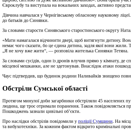
Євроклубу та виступала на вокальних заходах, активно предст
Дівчина навчалася у Чернігівському обласному науковому ліцеї. 
до батьків до Синявки.
За словами старости Синявського старостинського округу Натал
«Мати намагалася відчинити двері, щоб витягнути дитину. Вона
немає чого сказати, бо це єдина дитина, задля якої вони жили. 
„Я не хочу вже жити“, — розповіла жителька Синявки Тетяна.
За словами сусідів, один із дронів влучив прямо у кімнату, де с
місцевої мешканки, але не здетонував. Внаслідок атаки пошкод
Чаус підтвердив, що будинок родини Наливайків знищено повн
Обстріли Сумської області
Протягом минулої доби загарбники обстріляли 45 населених пун
людина, ще троє отримали поранення. Також повідомляється про
Пошкоджень зазнали цивільні об’єкти.
Про наслідки обстрілів повідомили у
поліції Сумщини
. На міс
та вибухотехніки. За кожним фактом відкрито кримінальні пров