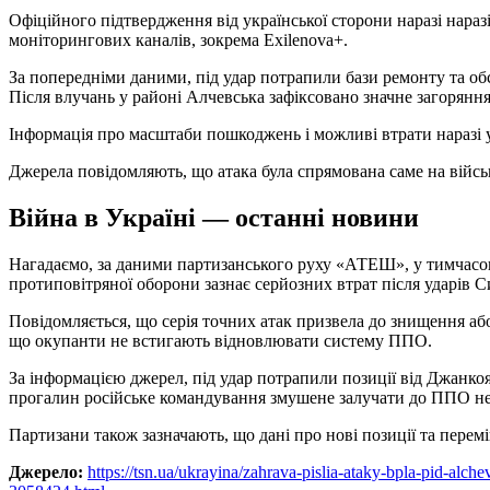
Офіційного підтвердження від української сторони наразі нараз
моніторингових каналів, зокрема Exilenova+.
За попередніми даними, під удар потрапили бази ремонту та обс
Після влучань у районі Алчевська зафіксовано значне загоряння
Інформація про масштаби пошкоджень і можливі втрати наразі 
Джерела повідомляють, що атака була спрямована саме на війсь
Війна в Україні — останні новини
Нагадаємо, за даними партизанського руху «АТЕШ», у тимчас
протиповітряної оборони зазнає серйозних втрат після ударів 
Повідомляється, що серія точних атак призвела до знищення або
що окупанти не встигають відновлювати систему ППО.
За інформацією джерел, під удар потрапили позиції від Джанкоя
прогалин російське командування змушене залучати до ППО не
Партизани також зазначають, що дані про нові позиції та пере
Джерело:
https://tsn.ua/ukrayina/zahrava-pislia-ataky-bpla-pid-al