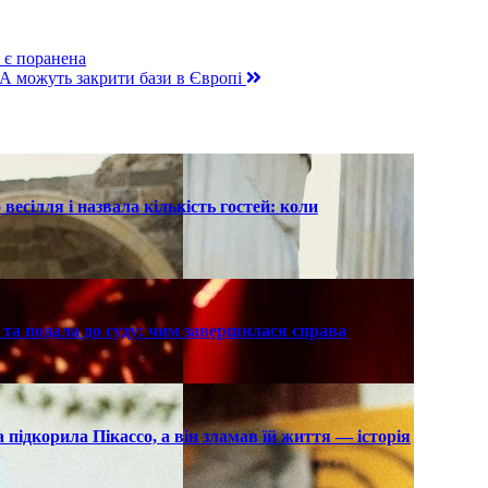
 є поранена
А можуть закрити бази в Європі
есілля і назвала кількість гостей: коли
та подала до суду: чим завершилася справа
підкорила Пікассо, а він зламав їй життя — історія