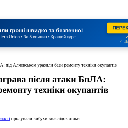
ПЕРЕК
ли гроші швидко та безпечно!
tern Union • За 5 хвилин • Кращий курс
✓
✓ Шв
ЛА: під Алчевськом уразили бази ремонту техніки окупантів
аграва після атаки БпЛА:
ремонту техніки окупантів
ласті
пролунали вибухи внаслідок атаки