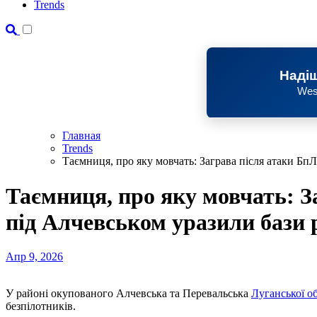
Trends
Надіш
Wes
Главная
Trends
Таємниця, про яку мовчать: Заграва після атаки Бп
Таємниця, про яку мовчать: З
під Алчевськом уразили бази 
Апр 9, 2026
У районі окупованого Алчевська та Перевальська
Луганської об
безпілотників.