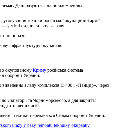
і немає. Дані базуються на повідомленнях
луговування техніки російської окупаційної армії.
 — у місті видно сильну заграву.
уточнюється.
кову інфраструктуру окупантів.
ово окупованому
Криму
російська система
Сил оборони України.
 виведення з ладу комплексів С-400 і «Панцир», через
 до Євпаторії та Чорноморського, а для закриття
підготовлених осіб.
міщення техніки передаються Силам оборони України.
chevskom-urazyly-bazy-remontu-tekhniky-okupantiv-