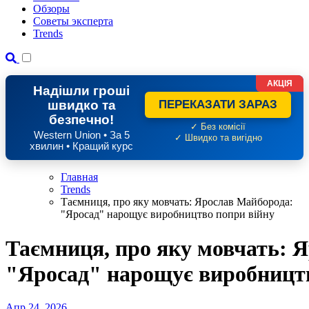
Обзоры
Советы эксперта
Trends
АКЦІЯ
Надішли гроші
швидко та
ПЕРЕКАЗАТИ ЗАРАЗ
безпечно!
✓ Без комісії
Western Union • За 5
✓ Швидко та вигідно
хвилин • Кращий курс
Главная
Trends
Таємниця, про яку мовчать: Ярослав Майборода:
"Яросад" нарощує виробництво попри війну
Таємниця, про яку мовчать: 
"Яросад" нарощує виробництв
Апр 24, 2026