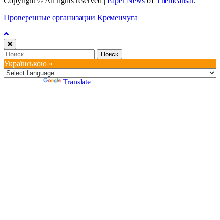
Copyright © All rights reserved
|
Paper News
от
Themeansar
.
Проверенные организации Кременчуга
Найти:
Українською »
Powered by
Translate