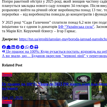
Попри ракетний обстріл у 2025 році, який знищив частину саді
планується закладка нового саду площею 34 гектари. Після вве
розраховує вийти на річний обсяг виробництва понад 13 тис. 
переробки – від виробництва повидла до концентратів і функці
У 2025 році “Сади Галичини” сплатили понад 6,2 млн грн пода
ініціативи та є одним із донаторів
БФ “Українська сила”
. Засно
та Марія Кіт. Керуючий бізнесу – Ігор Гарвас.
Джерело:
https://tsn.ua/groshi/iaroslav-mayboroda-iarosad-narosh
Навигация
Це працює на 100%: Куди рухається постать: відповідь на цей
А ви знали, що… Буданов окреслив "червоні лінії" у переговора
по
записям
Related Post
Trends
Це працює на 100%: Удари по НПЗ РФ мають один важливий 
пального
Авг 10, 2026
Trends