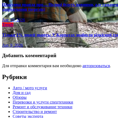
Шокуюча правда про… Полиці будуть повними, але гаманець 
здорожчання (перелік)
Авг 10, 2026
Trends
Тільки 1% людей знають: У Карпатах знайшли рідкісний гри
Авг 9, 2026
Добавить комментарий
Для отправки комментария вам необходимо
авторизоваться
.
Рубрики
Авто / мото услуги
Дом и сад
Обзоры
Перевозки и услуги спецтехники
Ремонт и обслуживание техники
Строительство и ремонт
Советы эксперта