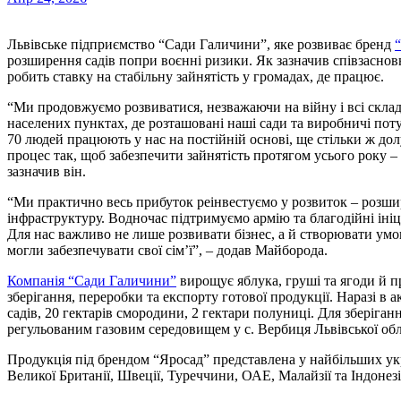
Львівське підприємство “Сади Галичини”, яке розвиває бренд
розширення садів попри воєнні ризики. Як зазначив співзасно
робить ставку на стабільну зайнятість у громадах, де працює.
“Ми продовжуємо розвиватися, незважаючи на війну і всі складн
населених пунктах, де розташовані наші сади та виробничі пот
70 людей працюють у нас на постійній основі, ще стільки ж д
процес так, щоб забезпечити зайнятість протягом усього року –
зазначив він.
“Ми практично весь прибуток реінвестуємо у розвиток – розши
інфраструктуру. Водночас підтримуємо армію та благодійні іні
Для нас важливо не лише розвивати бізнес, а й створювати ум
могли забезпечувати свої сім’ї”, – додав Майборода.
Компанія “Сади Галичини”
вирощує яблука, груші та ягоди й п
зберігання, переробки та експорту готової продукції. Наразі в 
садів, 20 гектарів смородини, 2 гектари полуниці. Для зберіган
регульованим газовим середовищем у с. Вербиця Львівської обл
Продукція під брендом “Яросад” представлена у найбільших ук
Великої Британії, Швеції, Туреччини, ОАЕ, Малайзії та Індонезі