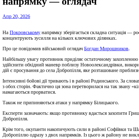
напрямку — оглядач
Апр 20, 2026
На
Покровському
напрямку зберігається складна ситуація — росі
концентрують зусилля на кількох ключових ділянках.
Про це повідомив військовий оглядач
Богдан Мирошников
.
Найбільшу увагу противник приділяє остаточному захопленню
здійснити обхідний маневр поблизу Новоолександрівки, викор
дій є просування до села Добропілля, яке розташоване приблизн
Інтенсивні бойові дії тривають і в районі Родинського. За слов
з обох сторін. Фактично ця зона перетворилася на так звану «кіл
намагаються прорватися.
Також не припиняються атаки у напрямку Білицького.
Експерти зазначають: якщо противнику вдасться захопити Гри
Добропілля.
Крім того, окупанти накопичують сили в районі Софіївки та Ш
Добропіллю одразу з двох напрямків. Із цього ж району не вик