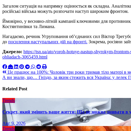
Загалом ситуація на напрямку оцінюється як складна. Аналітик
російські війська можуть розпочати наступ широким фронтом.
Ймовірно, у весняно-літній кампанії ключовими для противник
Костянтинівки та Лимана.
Нагадаємо, речник Угруповання об’єднаних сил Віктор Трегубо
до
посилення наступальних дій на фронті.
Зокрема, росіяни зай
Джерело:
https://tsn.ua/ato/voroh-hotuye-nastup-shyrokym-fronto
ohliadach-3065459.html
Навигация
Це працює на 100%: Чоловік три роки тримав тіло матері в мо
А ви знали, що… Гніздо, за яким стежить вся Україна: у лелек 
по
записям
Related Post
Trends
Секрет, який змінить ваше життя: Що не можна змивати в 
Авг 9, 2026
Trends