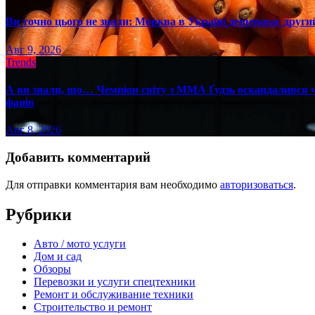
Ви точно цього не знали: Морква в Україні дешевшає другий
Авг 9, 2026
Trends
А ви знали, що… Чемпіон світу з ММА Ґудзь оскандалився че
фанів
Авг 8, 2026
Добавить комментарий
Для отправки комментария вам необходимо
авторизоваться
.
Рубрики
Авто / мото услуги
Дом и сад
Обзоры
Перевозки и услуги спецтехники
Ремонт и обслуживание техники
Строительство и ремонт