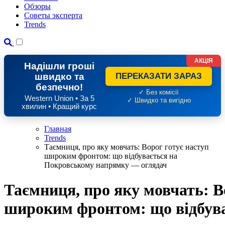
Обзоры
Советы эксперта
Trends
АКЦІЯ
Надішли гроші
швидко та
ПЕРЕКАЗАТИ ЗАРАЗ
безпечно!
✓ Без комісії
Western Union • За 5
✓ Швидко та вигідно
хвилин • Кращий курс
Главная
Trends
Таємниця, про яку мовчать: Ворог готує наступ
широким фронтом: що відбувається на
Покровському напрямку — оглядач
Таємниця, про яку мовчать: В
широким фронтом: що відбув