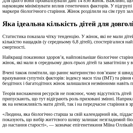
Для цього вони проаналізували дані 14 836 жінок. Важливо, щ
науковцям мінімізувати вплив генетичних факторів. У підгрупі
маркери біологічного старіння. Жінок розділили на сім груп зал
Яка ідеальна кількість дітей для довгол
Статистика показала чітку тенденцію. У жінок, які не мали діте
кількістю нащадків (у середньому 6,8 дітей), спостерігалися н
смертності.
Найкращі показники здоров’я, найповільніше біологічне старін
жінок, які мали в середньому двох-трьох дітей та завагітніли у ві
Вчені також помітили, що раннє материнство пов’язане зі швид
врахування супутніх факторів: індексу маси тіла (ІМТ) та рівн
бездітних і багатодітних жінок залишалися незмінними навіть 
Теорія виснаження ресурсів не пояснює, чому відсутність діте
припускають, що тут відіграють роль приховані змінні. Напри
як на неможливість мати дітей, так і на передчасне старіння в зр
«Людина, яка біологічно старша за свій календарний вік, підда
показують, що вибір життєвого шляху залишає незгладимий біо
до настання старості», — зазначає епігенетикиня Міїна Оллікай