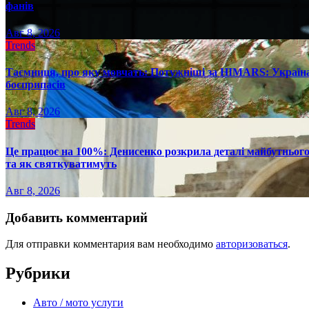
фанів
Авг 8, 2026
Trends
Таємниця, про яку мовчать: Потужніші за HIMARS: Україна
боєприпасів
Авг 8, 2026
Trends
Це працює на 100%: Денисенко розкрила деталі майбутнього в
та як святкуватимуть
Авг 8, 2026
Добавить комментарий
Для отправки комментария вам необходимо
авторизоваться
.
Рубрики
Авто / мото услуги