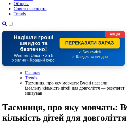
Обзоры
Советы эксперта
Trends
АКЦІЯ
Надішли гроші
швидко та
ПЕРЕКАЗАТИ ЗАРАЗ
безпечно!
✓ Без комісії
Western Union • За 5
✓ Швидко та вигідно
хвилин • Кращий курс
Главная
Trends
Таємниця, про яку мовчать: Вчені назвали
ідеальну кількість дітей для довголіття — результат
здивував
Таємниця, про яку мовчать: В
кількість дітей для довголітт