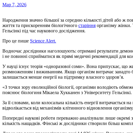
Мар 7, 2026
Народження значно більшої за середню кількості дітей або ж повна бездітність пов’язані зі скороченням тривалості
життя та прискоренням біологічного
старіння
організму жінки. 
Гельсінкі під час наукового дослідження.
Про це пише
Science Alert.
Водночас дослідники наголошують: отримані результати демонс
і не повинні сприйматися як прямі медичні рекомендації для к
У науці існує теорія «одноразової соми». Вона припускає, що 
розмноженням і виживанням. Якщо організм витрачає занадто б
залишається менше енергії на підтримку власного здоров’я.
«З точки зору еволюційної біології, організми володіють обмеж
пояснює біологиня Мікаела Хукканен з Університету Гельсінкі.
За її словами, коли колосальна кількість енергії витрачається на
відволікається від механізмів клітинного відновлення організм
Попередні наукові роботи переважно аналізували лише окремі з
кількість нащадків. Фінські ж дослідники створили більш компл