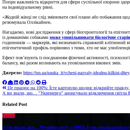
Попри важливість відкриття для сфери суспільної охорони здор
на індивідуальному рівні.
«Жодній жінці не слід змінювати свої плани або побажання щод
резюмувала Оллікайнен.
Нагадаємо, нові дослідження у сфері біогеронтології та епігене
із домашніми собаками
може уповільнювати біологічне старі
годинників — маркерів, які визначають справжній клітинний 
епігенетичний профіль порівняно з тими, хто не має улюбленці
Ефект пов’язують із поєднанням фізичної активності, психолог
балансу, які разом впливають на уповільнення вікових змін.
Джерело:
https://tsn.ua/nauka_it/vcheni-nazvaly-idealnu-kilkist-dit
Навигация
Це працює на 100%: Їсте картоплю щодня: відкрийте правду,
А ви знали, що… "Укренерго" анонсувало відключення світла 8 
по
записям
Related Post
Trends
А ви знали, що… Чемпіон світу з ММА Ґудзь оскандалився че