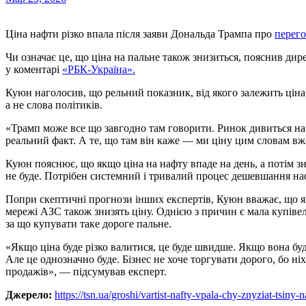
Ціна нафти різко впала після заяви Дональда Трампа про
перего
Чи означає це, що ціна на пальне також знизиться, пояснив ди
у коментарі
«РБК-Україна».
Куюн наголосив, що рельний показник, від якого залежить ціна
а не слова політиків.
«Трамп може все що завгодно там говорити. Ринок дивиться на 
реальний факт. А те, що там він каже — ми ціну цим словам вж
Куюн пояснює, що якщо ціна на нафту впаде на день, а потім з
не буде. Потрібен системний і тривалий процес дешевшання на
Попри скептичні прогнози інших експертів, Куюн вважає, що якщ
мережі АЗС також знизять ціну. Однією з причин є мала купівел
за що купувати таке дороге пальне.
«Якщо ціна буде різко валитися, це буде швидше. Якщо вона буд
Але це однозначно буде. Бізнес не хоче торгувати дорого, бо ні
продажів», — підсумував експерт.
Джерело:
https://tsn.ua/groshi/vartist-nafty-vpala-chy-znyziat-tsin