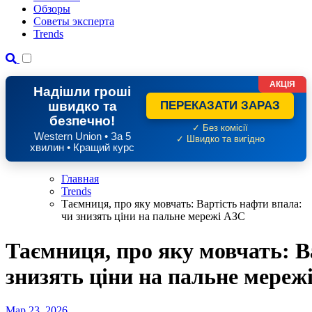
Обзоры
Советы эксперта
Trends
АКЦІЯ
Надішли гроші
швидко та
ПЕРЕКАЗАТИ ЗАРАЗ
безпечно!
✓ Без комісії
Western Union • За 5
✓ Швидко та вигідно
хвилин • Кращий курс
Главная
Trends
Таємниця, про яку мовчать: Вартість нафти впала:
чи знизять ціни на пальне мережі АЗС
Таємниця, про яку мовчать: В
знизять ціни на пальне мереж
Мар 23, 2026