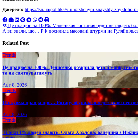
Джерело:
https://tsn.ua/politika/v-uhorshchyni-znayshly-znykloho-pi
Навигация
Це працює на 100%: Маленькая гостиная будет выглядеть бо
А ви знали, що… РФ посилила масовані штурми на Гуляйпільс
по
записям
Related Post
Trends
Це працює на 100%: Денисенко розкрила деталі майбутнього в
та як святкуватимуть
Авг 8, 2026
Trends
Шокуюча правда про… Ротару обурилася через свою пенсію 
Авг 8, 2026
Trends
Тільки 1% людей знають: Ольга Хохлова: балерина з Ніжина 
зради