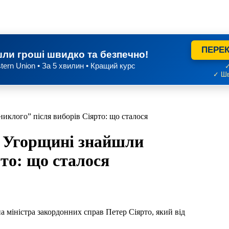
ПЕРЕК
ли гроші швидко та безпечно!
tern Union • За 5 хвилин • Кращий курс
✓
✓ Шв
иклого” після виборів Сіярто: що сталося
В Угорщині знайшли
рто: що сталося