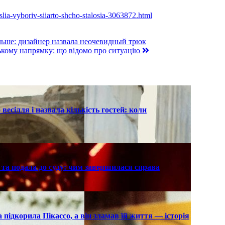
slia-vyboriv-siiarto-shcho-stalosia-3063872.html
льше: дизайнер назвала неочевидный трюк
ькому напрямку: що відомо про ситуацію
есілля і назвала кількість гостей: коли
та подала до суду: чим завершилася справа
підкорила Пікассо, а він зламав їй життя — історія