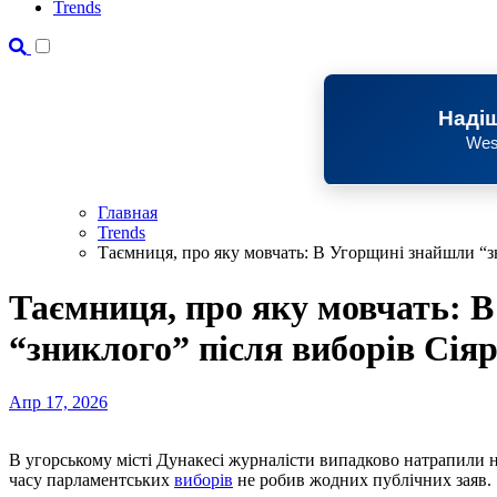
Trends
Надіш
Wes
Главная
Trends
Таємниця, про яку мовчать: В Угорщині знайшли “зн
Таємниця, про яку мовчать: 
“зниклого” після виборів Сія
Апр 17, 2026
В угорському місті Дунакесі журналісти випадково натрапили на міністра закордонних справ Петер Сіярто, який від
часу парламентських
виборів
не робив жодних публічних заяв.