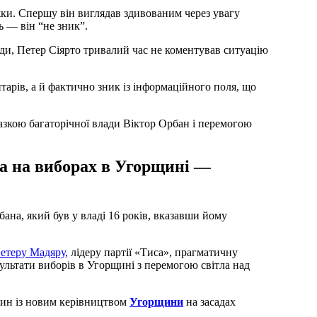
іжки. Спершу він виглядав здивованим через увагу
ь — він “не зник”.
лади, Петер Сіярто тривалий час не коментував ситуацію
тарів, а й фактично зник із інформаційного поля, що
зкою багаторічної влади Віктор Орбан і перемогою
а на виборах в Угорщині —
на, який був у владі 16 років, вказавши йому
етеру Мадяру,
лідеру партії «Тиса», прагматичну
ультати виборів в Угорщині з перемогою світла над
син із новим керівництвом
Угорщини
на засадах