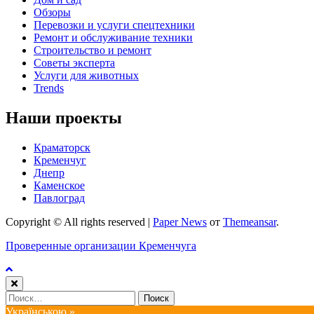
Обзоры
Перевозки и услуги спецтехники
Ремонт и обслуживание техники
Строительство и ремонт
Советы эксперта
Услуги для животных
Trends
Наши проекты
Краматорск
Кременчуг
Днепр
Каменское
Павлоград
Copyright © All rights reserved
|
Paper News
от
Themeansar
.
Проверенные организации Кременчуга
Найти:
Українською »