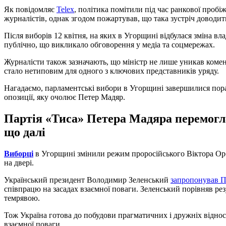
Як повідомляє
Telex
, політика помітили під час ранкової проб
журналістів, однак згодом пожартував, що така зустріч доводит
Після виборів 12 квітня, на яких в Угорщині відбулася зміна в
публічно, що викликало обговорення у медіа та соцмережах.
Журналісти також зазначають, що міністр не лише уникав комен
стало нетиповим для одного з ключових представників уряду.
Нагадаємо, парламентські вибори в Угорщині завершилися пора
опозиції, яку очолює Петер Мадяр.
Партія «Тиса» Петера Мадяра перемогл
що далі
Виборці
в Угорщині змінили режим проросійського Віктора Орба
на двері.
Український президент Володимир Зеленський
запропонував П
співпрацю на засадах взаємної поваги. Зеленський порівняв рез
темрявою.
Тож Україна готова до побудови прагматичних і дружніх відно
взаємної поваги.