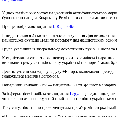
У двох італійських містах на учасників антифашистського маршу, які прийшли на акцію з українськими прапорами,
було скоєно напади. Зокрема, у Римі на них напали активісти з к
Про це повідомляє видання
la Repubblica.
Інцидент стався 25 квітня під час святкування Дня визволення
нацистської окупації Італії та перемогу над фашистським режимо
Група учасників із ліберально-демократичних рухів +Europa та Ra
Комуністичні активісти, які повторюють кремлівські наративи
виривали з рук учасників маршу українські прапори. Також бул
Деяким учасникам маршу із руху +Europa, включаючи президент
знадобилася медична допомога.
Нападники кричали «Ви — нацисти!», «Геть фашистів з маршу!
За інформацією італійського видання
Leggo,
ще один інцидент с
чоловіка похилого віку, який прийшов на акцію з українським 
Таку ситуацію гнівно прокоментувала прем’єр-міністерка Італ
«Під час деяких демонстрацій 25 квітня, демонстрацій, які мали