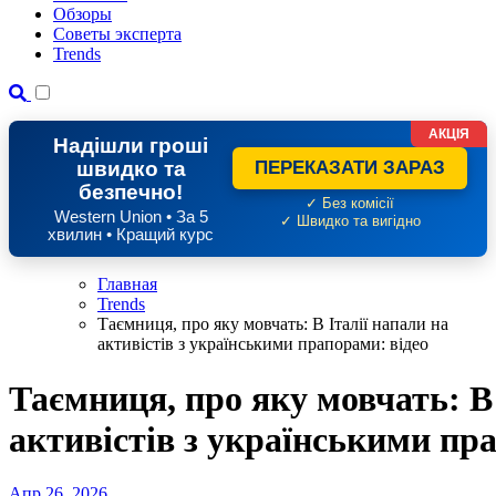
Обзоры
Советы эксперта
Trends
АКЦІЯ
Надішли гроші
швидко та
ПЕРЕКАЗАТИ ЗАРАЗ
безпечно!
✓ Без комісії
Western Union • За 5
✓ Швидко та вигідно
хвилин • Кращий курс
Главная
Trends
Таємниця, про яку мовчать: В Італії напали на
активістів з українськими прапорами: відео
Таємниця, про яку мовчать: В 
активістів з українськими пр
Апр 26, 2026