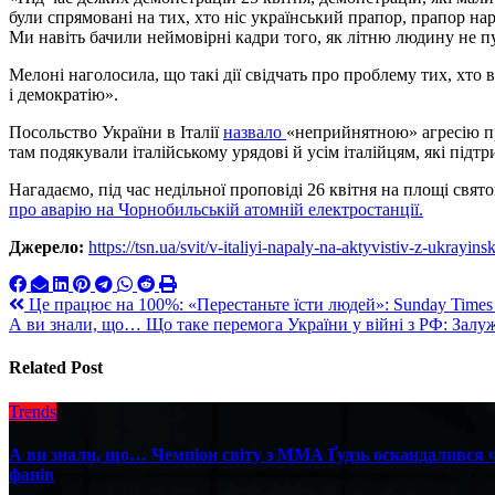
були спрямовані на тих, хто ніс український прапор, прапор на
Ми навіть бачили неймовірні кадри того, як літню людину не пу
Мелоні наголосила, що такі дії свідчать про проблему тих, хто 
і демократію».
Посольство України в Італії
назвало
«неприйнятною» агресію пр
там подякували італійському урядові й усім італійцям, які підтр
Нагадаємо, під час недільної проповіді 26 квітня на площі свя
про аварію на Чорнобильській атомній електростанції.
Джерело:
https://tsn.ua/svit/v-italiyi-napaly-na-aktyvistiv-z-ukra
Навигация
Це працює на 100%: «Перестаньте їсти людей»: Sunday Times 
А ви знали, що… Що таке перемога України у війні з РФ: Залуж
по
записям
Related Post
Trends
А ви знали, що… Чемпіон світу з ММА Ґудзь оскандалився че
фанів