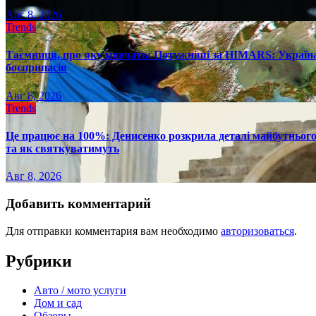
Авг 8, 2026
Trends
Таємниця, про яку мовчать: Потужніші за HIMARS: Україна
боєприпасів
Авг 8, 2026
Trends
Це працює на 100%: Денисенко розкрила деталі майбутнього в
та як святкуватимуть
Авг 8, 2026
Добавить комментарий
Для отправки комментария вам необходимо
авторизоваться
.
Рубрики
Авто / мото услуги
Дом и сад
Обзоры