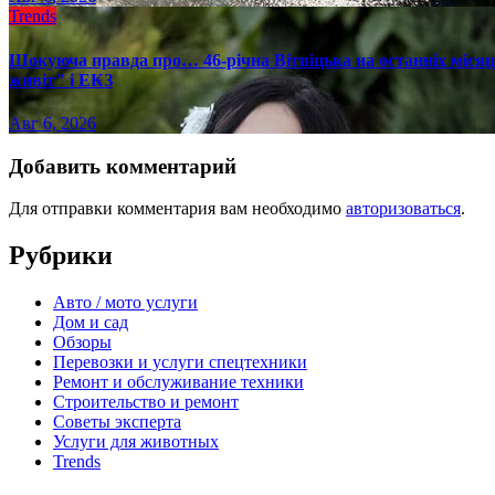
Trends
Шокуюча правда про… 46-річна Вітвіцька на останніх місяця
живіт" і ЕКЗ
Авг 6, 2026
Добавить комментарий
Для отправки комментария вам необходимо
авторизоваться
.
Рубрики
Авто / мото услуги
Дом и сад
Обзоры
Перевозки и услуги спецтехники
Ремонт и обслуживание техники
Строительство и ремонт
Советы эксперта
Услуги для животных
Trends