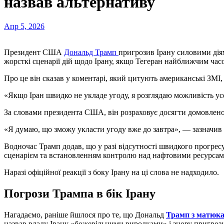
назвав альтернативу
Апр 5, 2026
Президент США
Дональд Трамп
пригрозив Ірану силовими діям
жорсткі сценарії дій щодо Ірану, якщо Тегеран найближчим часо
Про це він сказав у коментарі, який цитують американські ЗМІ
«Якщо Іран швидко не укладе угоду, я розглядаю можливість ус
За словами президента США, він розраховує досягти домовленос
«Я думаю, що зможу укласти угоду вже до завтра», — зазначив 
Водночас Трамп додав, що у разі відсутності швидкого прогрес
сценарієм та встановленням контролю над нафтовими ресурсами
Наразі офіційної реакції з боку Ірану на ці слова не надходило.
Погрози Трампа в бік Ірану
Нагадаємо, раніше йшлося про те, що Дональд
Трамп з матюка
назвав владу Ірану «божевільними виродками» і знову пригрози