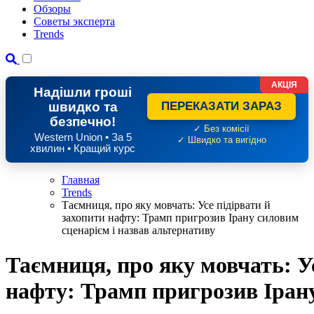
Обзоры
Советы эксперта
Trends
АКЦІЯ
Надішли гроші
швидко та
ПЕРЕКАЗАТИ ЗАРАЗ
безпечно!
✓ Без комісії
Western Union • За 5
✓ Швидко та вигідно
хвилин • Кращий курс
Главная
Trends
Таємниця, про яку мовчать: Усе підірвати й
захопити нафту: Трамп пригрозив Ірану силовим
сценарієм і назвав альтернативу
Таємниця, про яку мовчать: Ус
нафту: Трамп пригрозив Ірану