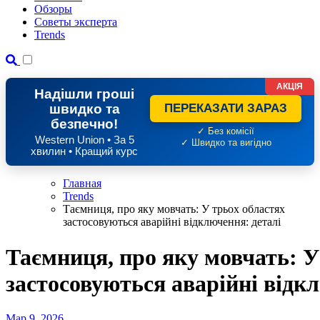
Обзоры
Советы эксперта
Trends
АКЦІЯ
Надішли гроші
швидко та
ПЕРЕКАЗАТИ ЗАРАЗ
безпечно!
✓ Без комісії
Western Union • За 5
✓ Швидко та вигідно
хвилин • Кращий курс
Главная
Trends
Таємниця, про яку мовчать: У трьох областях
застосовуються аварійні відключення: деталі
Таємниця, про яку мовчать: У
застосовуються аварійні відк
Мар 9, 2026