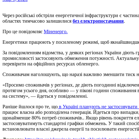
Через російські обстріли енергетичної інфраструктури є частина громад у Сумській, Чернігівській та Харківській
областях тимчасово залишилися
без електропостачання
.
Про це повідомляє
Міненерго.
Енергетики працюють у посиленому режимі, щоб якнайшвидше в
За повідомленням відомства, у деяких регіонах України діють 
промисловості застосовують обмеження потужності. Актуальну
перевірити на офіційних ресурсах обленерго.
Споживачам наголошують, що наразі важливо зменшити тиск н
«Просимо споживачів у регіонах, де діють погодинні відключе
протягом усього дня, особливо — у пікові години споживання в
на систему», — йдеться у повідомленні.
Раніше йшлося про те, що
в Україні планують не застосовувати
працює власна або розподілена генерація. Йдеться про випадки
щонайменше 80% потреб споживачів.. Якщо рівень покриття ел
застосовуватимуть стандартні графіки обмежень. У такий спосі
встановлювати власні джерела енергії та посилювати енергостій