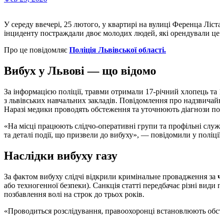
У середу ввечері, 25 лютого, у квартирі на вулиці Ференца Ліст
інциденту постраждали двоє молодих людей, які орендували ц
Про це повідомляє
Поліція Львівської області.
Вибух у Львові — що відомо
За інформацією поліції, травми отримали 17-річний хлопець та 
з львівських навчальних закладів. Повідомлення про надзвичай
Наразі медики проводять обстеження та уточнюють діагнози по
«На місці працюють слідчо-оперативні групи та профільні слу
та деталі події, що призвели до вибуху», — повідомили у поліц
Наслідки вибуху газу
За фактом вибуху слідчі відкрили кримінальне провадження за
або техногенної безпеки). Санкція статті передбачає різні вид
позбавлення волі на строк до трьох років.
«Проводиться розслідування, правоохоронці встановлюють обст