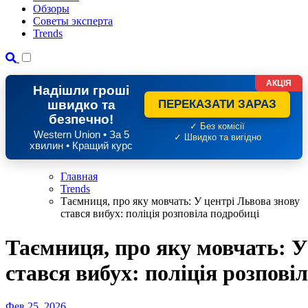
Обзоры
Советы эксперта
Trends
АКЦІЯ
Надішли гроші
швидко та
ПЕРЕКАЗАТИ ЗАРАЗ
безпечно!
✓ Без комісії
Western Union • За 5
✓ Швидко та вигідно
хвилин • Кращий курс
Главная
Trends
Таємниця, про яку мовчать: У центрі Львова знову
стався вибух: поліція розповіла подробиці
Таємниця, про яку мовчать: У
стався вибух: поліція розпові
Фев 25, 2026