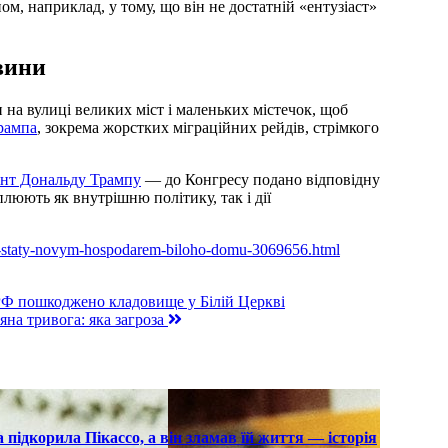
ом, наприклад, у тому, що він не достатній «ентузіаст»
вини
 на вулиці великих міст і маленьких містечок, щоб
рампа
, зокрема жорстких міграційних рейдів, стрімкого
ент Дональду Трампу
— до Конгресу подано відповідну
люють як внутрішню політику, так і дії
ze-staty-novym-hospodarem-biloho-domu-3069656.html
 РФ пошкоджено кладовище у Білій Церкві
яна тривога: яка загроза
підкорила Пікассо, а він зламав їй життя — історія