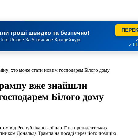
ПЕРЕК
ли гроші швидко та безпечно!
tern Union • За 5 хвилин • Кращий курс
✓
✓ Шв
міну: хто може стати новим господарем Білого дому
Трампу вже знайшли
 господарем Білого дому
ником Дональда Трампа на посаді через його позицію