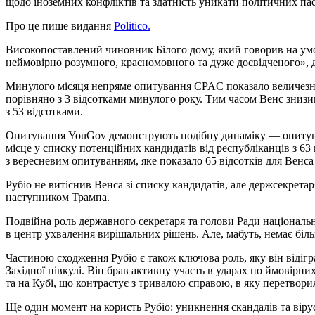
щодо іноземних конфліктів та здатність уникати політичних па
Про це пише видання
Politico.
Високопоставлений чиновник Білого дому, який говорив на умов
неймовірно розумного, красномовного та дуже досвідченого», 
Минулого місяця непряме опитування CPAC показало величезне 
порівняно з 3 відсотками минулого року. Тим часом Венс знизивс
з 53 відсотками.
Опитування YouGov демонструють подібну динаміку — опитуван
місце у списку потенційних кандидатів від республіканців з 63
з вересневим опитуванням, яке показало 65 відсотків для Венса 
Рубіо не витіснив Венса зі списку кандидатів, але держсекрета
наступником Трампа.
Подвійна роль державного секретаря та голови Ради національно
в центр ухвалення вирішальних рішень. Але, мабуть, немає біль
Частиною сходження Рубіо є також ключова роль, яку він відігр
Західної півкулі. Він брав активну участь в ударах по ймовірни
та на Кубі, що контрастує з тривалою справою, в яку перетворил
Ще один момент на користь Рубіо: уникнення скандалів та віру