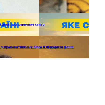
й день, яке церковне свято
 у провокативному відео й підкорила фанів