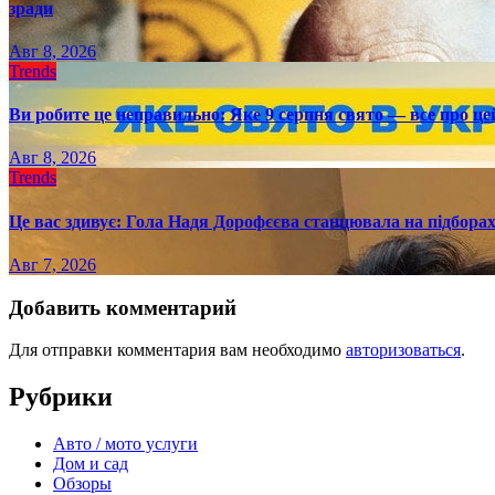
зради
Авг 8, 2026
Trends
Ви робите це неправильно: Яке 9 серпня свято — все про це
Авг 8, 2026
Trends
Це вас здивує: Гола Надя Дорофєєва станцювала на підборах
Авг 7, 2026
Добавить комментарий
Для отправки комментария вам необходимо
авторизоваться
.
Рубрики
Авто / мото услуги
Дом и сад
Обзоры