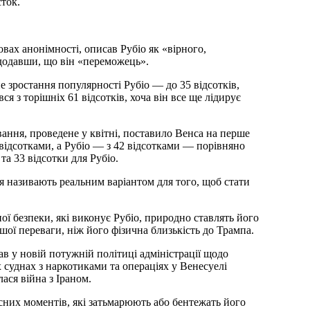
сток.
ах анонімності, описав Рубіо як «вірного,
додавши, що він «переможець».
зростання популярності Рубіо — до 35 відсотків,
я з торішніх 61 відсотків, хоча він все ще лідирує
ня, проведене у квітні, поставило Венса на перше
 відсотками, а Рубіо — з 42 відсотками — порівняно
та 33 відсотки для Рубіо.
ря називають реальним варіантом для того, щоб стати
ї безпеки, які виконує Рубіо, природно ставлять його
шої переваги, ніж його фізична близькість до Трампа.
ав у новій потужній політиці адміністрації щодо
х суднах з наркотиками та операціях у Венесуелі
ася війна з Іраном.
сних моментів, які затьмарюють або бентежать його