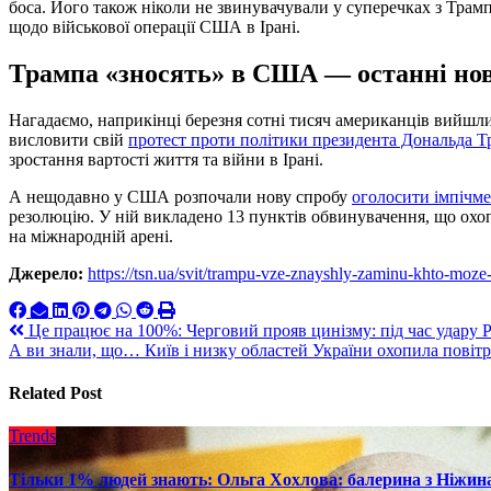
боса. Його також ніколи не звинувачували у суперечках з Трамп
щодо військової операції США в Ірані.
Трампа «зносять» в США — останні но
Нагадаємо, наприкінці березня сотні тисяч американців вийшли
висловити свій
протест проти політики президента Дональда Т
зростання вартості життя та війни в Ірані.
А нещодавно у США розпочали нову спробу
оголосити імпічм
резолюцію. У ній викладено 13 пунктів обвинувачення, що охоп
на міжнародній арені.
Джерело:
https://tsn.ua/svit/trampu-vze-znayshly-zaminu-khto-mo
Навигация
Це працює на 100%: Черговий прояв цинізму: під час удару
А ви знали, що… Київ і низку областей України охопила повітр
по
записям
Related Post
Trends
Тільки 1% людей знають: Ольга Хохлова: балерина з Ніжина 