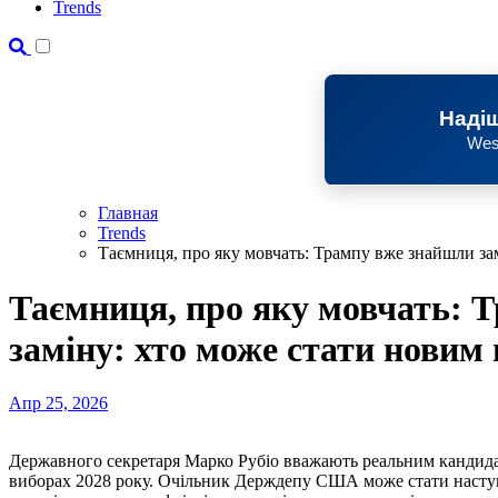
Trends
Надіш
Wes
Главная
Trends
Таємниця, про яку мовчать: Трампу вже знайшли за
Таємниця, про яку мовчать: 
заміну: хто може стати новим
Апр 25, 2026
Державного секретаря Марко Рубіо вважають реальним кандидатом від Республіканської партії на президентських
виборах 2028 року. Очільник Держдепу США може стати наступ