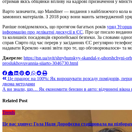
отримав якісь обіцянки впливу на кадрові призначення у мініст
Варто зазначити, що
Mandiner — видання з найближчого кола ке
замовних матеріалів. З 2018 року вони мають затверджений уря
Раніше повідомлялось, що протягом багатьох років
уряд Угорщи
інформацію про делікатні дискусії в ЄС
. Про це писало видання
та колишніх посадовців європейської безпеки. За словами одног
справ Сіярто під час перерв у засіданнях ЄС регулярно телефон
надавати Кремлю «живі звіти про те, що обговорювалося» та м
Джерело:
https://tsn.ua/svit/shpyhunskyy-skandal-v-uhorshchyni-or
proslukhovuvannia-siiarto-3046730.html
Навигация
Це працює на 100%: Як вирощувати розсаду помідорів, перцю
двома методами
по
А ви знали, що… Як економити бензин в авто: відчинені вікн
записям
Related Post
Trends
Це вас здивує: Гола Надя Дорофєєва станцювала на підборах