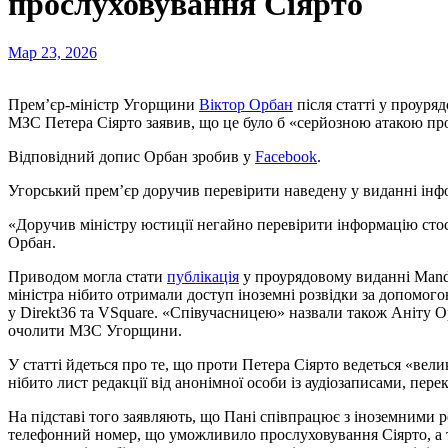
прослуховування Сіярто
Мар 23, 2026
Прем’єр-міністр Угорщини
Віктор Орбан
після статті у проуря
МЗС Петера Сіярто заявив, що це було б «серйозною атакою п
Відповідний
допис Орбан зробив у
Facebook
.
Угорський прем’єр доручив перевірити наведену у виданні інф
«Доручив міністру юстиції негайно перевірити інформацію ст
Орбан.
Приводом могла стати
публікація
у проурядовому виданні Mand
міністра нібито отримали доступ іноземні розвідки за допомо
у Direkt36 та VSquare. «Співучасницею» назвали також Аніту О
очолити МЗС Угорщини.
У статті йдеться про те, що проти Петера Сіярто ведеться «вел
нібито лист редакції від анонімної особи із аудіозаписами, перек
На підставі того заявляють, що Пані співпрацює з іноземними р
телефонний номер, що уможливило прослуховування Сіярто, а 