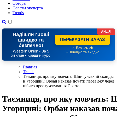
Обзоры
Советы эксперта
Trends
АКЦІЯ
Надішли гроші
швидко та
ПЕРЕКАЗАТИ ЗАРАЗ
безпечно!
✓ Без комісії
Western Union • За 5
✓ Швидко та вигідно
хвилин • Кращий курс
Главная
Trends
Таємниця, про яку мовчать: Шпигунський скандал
в Угорщині: Орбан наказав почати перевірку через
нібито прослуховування Сіярто
Таємниця, про яку мовчать: 
Угорщині: Орбан наказав поча