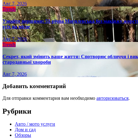
Авг 7, 2026
Trends
Узнайте першими: 51-річна Могилевська без макіяжу жорстк
усіх на місце
Авг 7, 2026
Trends
Секрет, який змінить ваше життя: Спотворює обличчя і вик
стародавньої хвороби
Авг 7, 2026
Добавить комментарий
Для отправки комментария вам необходимо
авторизоваться
.
Рубрики
Авто / мото услуги
Дом и сад
Обзоры