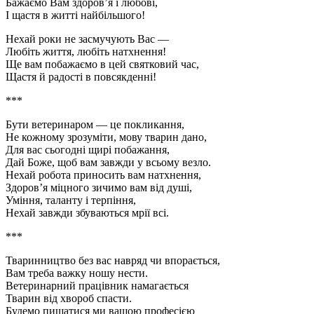
Бажаємо Вам здоров’я і любові,
І щастя в житті найбільшого!
Нехай роки не засмучують Вас —
Любіть життя, любіть натхнення!
Ще вам побажаємо в цей святковий час,
Щастя й радості в повсякденні!
***
Бути ветеринаром — це покликання,
Не кожному зрозуміти, мову тварин дано,
Для вас сьогодні щирі побажання,
Дай Боже, щоб вам завжди у всьому везло.
Нехай робота приносить вам натхнення,
Здоров’я міцного зичимо вам від душі,
Уміння, таланту і терпіння,
Нехай завжди збуваються мрії всі.
***
Тваринництво без вас навряд чи впорається,
Вам треба важку ношу нести.
Ветеринарний працівник намагається
Тварин від хвороб спасти.
Будемо пишатися ми вашою професією