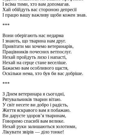
І всіма тими, хто вам допомагав.
Хай обійдуть вас стороною депресії
І працю вашу важливу щоби кожен знав.
***
Вони оберігають нас недарма
І знають, що тварина нам друг.
Привітати ми хочемо ветеринарів,
Працівників почесних ветпослуг.
Нехай пройдуть лихо і напасті,
Нехай на серце стане веселіше.
Бажаємо вам особливого щастя,
Оскільки нема, хто був би вас добріше.
***
З Днем ветеринара я сьогодні,
Рятувальників тварин вітаю.
У світ несете ви добро і радість,
Життя яскравого вам я побажаю.
Ви даруєте здоров’я тваринам,
Говоримо спасибі вам велике.
Нехай руки залишаються золотими,
Лікувати звірів — діло тонке!