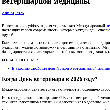
ветеринарной медицины
Апр 24, 2026
В последнюю субботу апреля мир отмечает Международный
де
настоящих героев современности, которые каждый день спаса
друзей.
Быть ветеринаром – это не просто профессия, а особый вид пр
медицины, железную выдержку и безграничную эмпатию. Мы п
благодарности и яркие открытки, чтобы вы могли поздравить т
БОЛЬШЕ ПО ТЕМЕ:
В Украине заработал новый закон о ветеринарной медици
Когда День ветеринара в 2026 году?
Международный день ветеринара отмечают в последнюю субботу
Кого поздравляют в этот праздник? В День ветеринарной меди
техников, работников ветклиник и заботящихся о здоровье жи