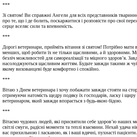
***
Зі святом! Ви справжні Ангели для всіх представників тваринно
про те, що і де болить, поскаржитися і розповісти про свої пере
серце вселяє сили та впевненість.
***
Дорогі ветеринари, прийміть вітання зі святом! Потрібно мати 
менших, щоб робити їх не тільки щасливими, а й здоровими. Ми
безліч можливостей для самореалізації та міцного здоров’я. З
насолоджуються щасливим життям. Будьте завжди такими ж чу
якому вихованцеві буде комфортно і спокійно.
***
Вітаю з Днем ветеринара і хочу побажати завжди стояти на ст
отримуючи натомість щедру подяку їх господарів, ласку і щир
ветеринаром, який завжди впорається з будь-якою бідою.
***
Вітаємо чудових людей, які присвятили себе здоров’ю наших ме
світлі смуги, радісні моменти та теплі взаємини. Нехай удача нік
вас прихильною і ласкавою, як і ваші вдячні, пухнасті пацієн