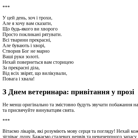
***
У цей день, хоч і трохи,
Але я хочу вам сказати,
Що будь-якого ви хворого
Просто покликані рятувати.
Всі тварини прекрасні,
Але бувають і хворі,
Створив Бог не марно
Ваші руки золоті.
Нехай повернеться вам сторицею
За прекрасні діла,
Від всіх звірят, що вилікували,
Повага і хвала!
З Днем ветеринара: привітання у прозі
Не менш оригінально та змістовно будуть звучати побажання н
та присвячуйте винуватцям свята.
***
Вітаємо лікарів, які розуміють мову серця та погляду! Нехай ко
зігріває душу. Бажаємо сталевих нервів та невичерпного запасу