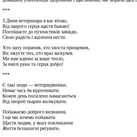
***
З Днем ветеринара я вас вітаю,
Від щирого серця щастя бажаю!
Поспішаєте до пухнастиків завжди,
Свою радість і зцілення нести.
Хто лапу поранив, хто хвоста прищемив,
Ви лікуєте тих, хто враз заскулив.
Ми вам вдячні за ваше тепло,
За вмілі руки та серця добро!
***
Є такі люди — ветпрацівники,
Немає часу їм відпочивати.
Кожен день посилено намагаються
Від хвороб тварин вилікувати.
Побажаємо доброго визнання,
І ще ми хочемо побажати
Щастя людям, у яких покликання
Життя беззахисні рятувати.