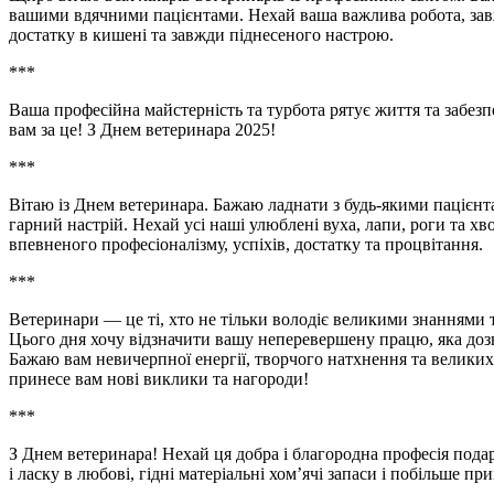
вашими вдячними пацієнтами. Нехай ваша важлива робота, зав
достатку в кишені та завжди піднесеного настрою.
***
Ваша професійна майстерність та турбота рятує життя та забе
вам за це! З Днем ветеринара 2025!
***
Вітаю із Днем ветеринара. Бажаю ладнати з будь-якими пацієнт
гарний настрій. Нехай усі наші улюблені вуха, лапи, роги та х
впевненого професіоналізму, успіхів, достатку та процвітання.
***
Ветеринари — це ті, хто не тільки володіє великими знаннями 
Цього дня хочу відзначити вашу неперевершену працю, яка дозв
Бажаю вам невичерпної енергії, творчого натхнення та великих
принесе вам нові виклики та нагороди!
***
З Днем ветеринара! Нехай ця добра і благородна професія подар
і ласку в любові, гідні матеріальні хом’ячі запаси і побільше п