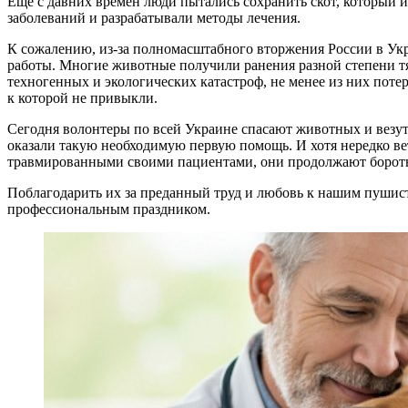
Еще с давних времен люди пытались сохранить скот, который 
заболеваний и разрабатывали методы лечения.
К сожалению, из-за полномасштабного вторжения России в Ук
работы. Многие животные получили ранения разной степени тяж
техногенных и экологических катастроф, не менее из них потер
к которой не привыкли.
Сегодня волонтеры по всей Украине спасают животных и везу
оказали такую необходимую первую помощь. И хотя нередко ве
травмированными своими пациентами, они продолжают боротьс
Поблагодарить их за преданный труд и любовь к нашим пушис
профессиональным праздником.