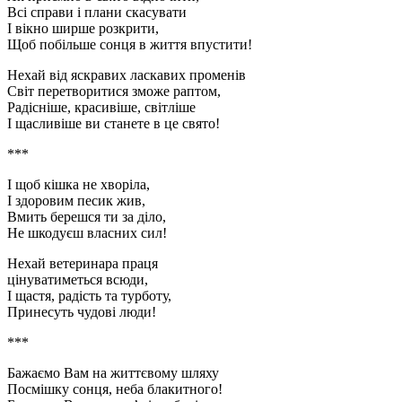
Всі справи і плани скасувати
І вікно ширше розкрити,
Щоб побільше сонця в життя впустити!
Нехай від яскравих ласкавих променів
Світ перетворитися зможе раптом,
Радісніше, красивіше, світліше
І щасливіше ви станете в це свято!
***
І щоб кішка не хворіла,
І здоровим песик жив,
Вмить берешся ти за діло,
Не шкодуєш власних сил!
Нехай ветеринара праця
цінуватиметься всюди,
І щастя, радість та турботу,
Принесуть чудові люди!
***
Бажаємо Вам на життєвому шляху
Посмішку сонця, неба блакитного!