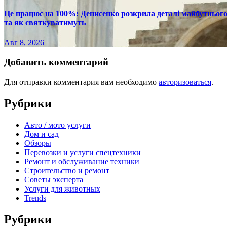
Це працює на 100%: Денисенко розкрила деталі майбутнього в
та як святкуватимуть
Авг 8, 2026
Добавить комментарий
Для отправки комментария вам необходимо
авторизоваться
.
Рубрики
Авто / мото услуги
Дом и сад
Обзоры
Перевозки и услуги спецтехники
Ремонт и обслуживание техники
Строительство и ремонт
Советы эксперта
Услуги для животных
Trends
Рубрики