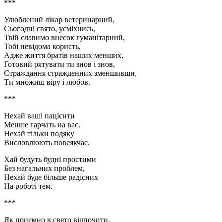
***
Улюблений лікар ветеринарний,
Сьогодні свято, усміхнись,
Твій славимо внесок гуманітарний,
Тобі невідома користь,
Адже життя братів наших менших,
Готовий рятувати ти знов і знов,
Страждання стражденних зменшивши,
Ти множиш віру і любов.
***
Нехай ваші пацієнти
Менше гарчать на вас.
Нехай тільки подяку
Висловлюють повсякчас.
Хай будуть будні простими
Без нагальних проблем,
Нехай буде більше радісних
На роботі тем.
***
Як приємно в свято відпочити,