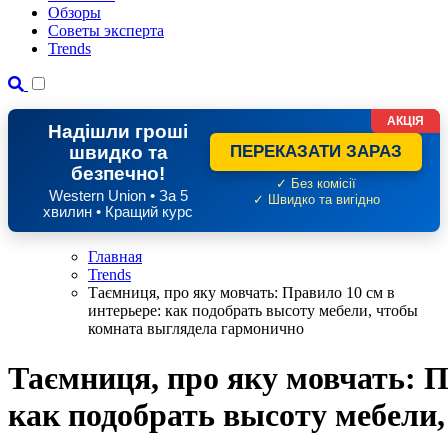
Обзоры
Советы эксперта
Trends
АКЦІЯ
Надішли гроші
швидко та
ПЕРЕКАЗАТИ ЗАРАЗ
безпечно!
✓ Без комісії
Western Union • За 5
✓ Швидко та вигідно
хвилин • Кращий курс
Главная
Trends
Таємниця, про яку мовчать: Правило 10 см в
интерьере: как подобрать высоту мебели, чтобы
комната выглядела гармонично
Таємниця, про яку мовчать: П
как подобрать высоту мебели