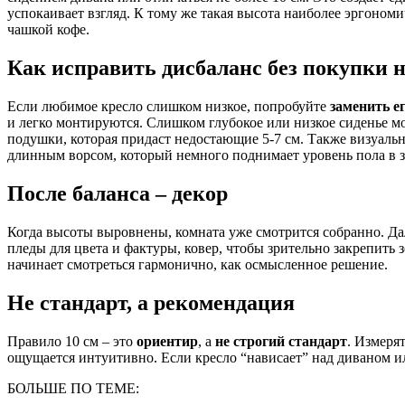
успокаивает взгляд. К тому же такая высота наиболее эргоном
чашкой кофе.
Как исправить дисбаланс без покупки 
Если любимое кресло слишком низкое, попробуйте
заменить е
и легко монтируются. Слишком глубокое или низкое сиденье 
подушки, которая придаст недостающие 5-7 см. Также визуаль
длинным ворсом, который немного поднимает уровень пола в з
После баланса – декор
Когда высоты выровнены, комната уже смотрится собранно. Да
пледы для цвета и фактуры, ковер, чтобы зрительно закрепить 
начинает смотреться гармонично, как осмысленное решение.
Не стандарт, а рекомендация
Правило 10 см – это
ориентир
, а
не строгий стандарт
. Измеря
ощущается интуитивно. Если кресло “нависает” над диваном и
БОЛЬШЕ ПО ТЕМЕ: