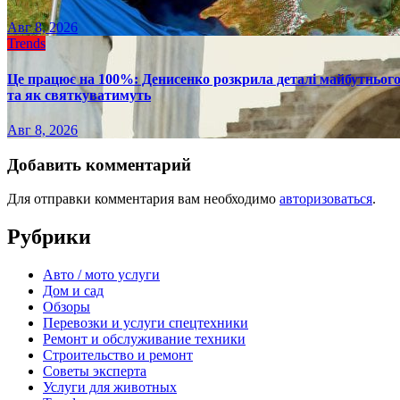
Авг 8, 2026
Trends
Це працює на 100%: Денисенко розкрила деталі майбутнього в
та як святкуватимуть
Авг 8, 2026
Добавить комментарий
Для отправки комментария вам необходимо
авторизоваться
.
Рубрики
Авто / мото услуги
Дом и сад
Обзоры
Перевозки и услуги спецтехники
Ремонт и обслуживание техники
Строительство и ремонт
Советы эксперта
Услуги для животных