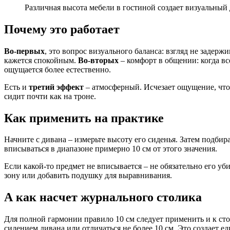
Различная высота мебели в гостиной создает визуальны
Почему это работает
Во-первых
, это вопрос визуального баланса: взгляд не задерж
кажется спокойным.
Во-вторых
– комфорт в общении: когда вс
ощущается более естественно.
Есть и
третий эффект
– атмосферный. Исчезает ощущение, что 
сидит почти как на троне.
Как применить на практике
Начните с дивана – измерьте высоту его сиденья. Затем подби
вписываться в диапазоне примерно 10 см от этого значения.
Если какой-то предмет не вписывается – не обязательно его уб
зону или добавить подушку для выравнивания.
А как насчет журнального столика
Для полной гармонии правило 10 см следует применить и к сто
сидением дивана или отличаться не более 10 см. Это создает 