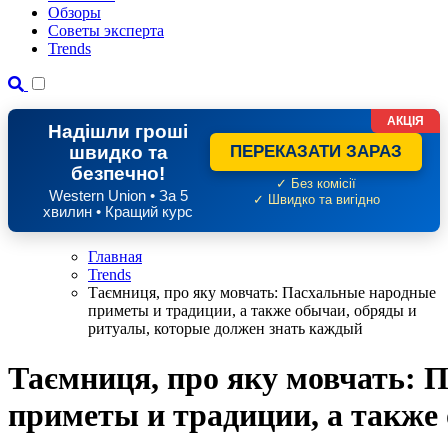
Обзоры
Советы эксперта
Trends
АКЦІЯ
Надішли гроші
швидко та
ПЕРЕКАЗАТИ ЗАРАЗ
безпечно!
✓ Без комісії
Western Union • За 5
✓ Швидко та вигідно
хвилин • Кращий курс
Главная
Trends
Таємниця, про яку мовчать: Пасхальные народные
приметы и традиции, а также обычаи, обряды и
ритуалы, которые должен знать каждый
Таємниця, про яку мовчать: 
приметы и традиции, а также