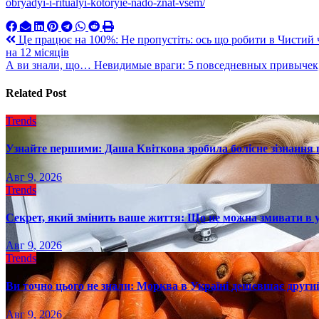
obryadyi-i-ritualyi-kotoryie-nado-znat-vsem/
Навигация
Це працює на 100%: Не пропустіть: ось що робити в Чистий ч
на 12 місяців
по
А ви знали, що… Невидимые враги: 5 повседневных привычек
записям
Related Post
Trends
Узнайте першими: Даша Квіткова зробила болісне зізнання пр
Авг 9, 2026
Trends
Секрет, який змінить ваше життя: Що не можна змивати в 
Авг 9, 2026
Trends
Ви точно цього не знали: Морква в Україні дешевшає другий
Авг 9, 2026