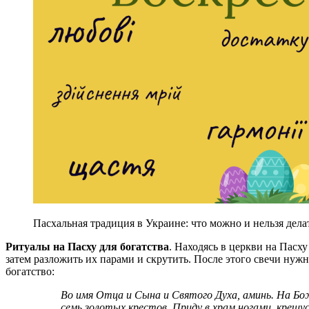
Пасхальная традиция в Украине: что можно и нельзя дела
Ритуалы на Пасху для богатства
. Находясь в церкви на Пасху
затем разложить их парами и скрутить. После этого свечи нуж
богатство:
Во имя Отца и Сына и Святого Духа, аминь. На Божьем храме семь куполов, а на этих куполах
семь золотых крестов. Приду в храм ногами, крещ