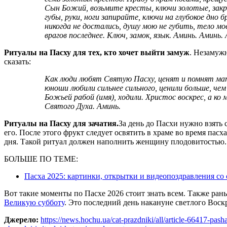
Сын Божий, возьмите кресты, ключи золотые, закро
губы, руки, ноги запирайте, ключи на глубокое дно
никогда не достались, душу мою не губить, тело мо
врагов последнее. Ключ, замок, язык. Аминь. Аминь.
Ритуалы на Пасху для тех, кто хочет выйти замуж
. Незамуж
сказать:
Как люди любят Святую Пасху, ценят и помнят материнскую ласку, так бы и меня мужчины и
юноши любили сильнее сильного, ценили больше, че
Божьей рабой (имя), ходили. Христос воскрес, а ко
Святого Духа. Аминь.
Ритуалы на Пасху для зачатия.
За день до Пасхи нужно взять с
его. После этого фрукт следует освятить в храме во время пас
дня. Такой ритуал должен наполнить женщину плодовитостью.
БОЛЬШЕ ПО ТЕМЕ:
Пасха 2025: картинки, открытки и видеопоздравления со
Вот такие моменты по Пасхе 2026 стоит знать всем. Также ран
Великую субботу
. Это последний день накануне светлого Воск
Джерело:
https://news.hochu.ua/cat-prazdniki/all/article-66417-pasha