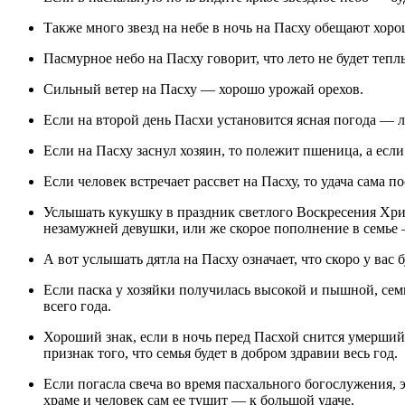
Также много звезд на небе в ночь на Пасху обещают хор
Пасмурное небо на Пасху говорит, что лето не будет тепл
Сильный ветер на Пасху — хорошо урожай орехов.
Если на второй день Пасхи установится ясная погода — 
Если на Пасху заснул хозяин, то полежит пшеница, а есл
Если человек встречает рассвет на Пасху, то удача сама по
Услышать кукушку в праздник светлого Воскресения Христова означает сватовство и свадьбу — для
незамужней девушки, или же скорое пополнение в семье 
А вот услышать дятла на Пасху означает, что скоро у вас
Если паска у хозяйки получилась высокой и пышной, семья будет иметь достаток и удачу во всем в течение
всего года.
Хороший знак, если в ночь перед Пасхой снится умерший родственник — по народным приметам, это верный
признак того, что семья будет в добром здравии весь год.
Если погасла свеча во время пасхального богослужения, это к печали; а если она догорела до конца службы в
храме и человек сам ее тушит — к большой удаче.