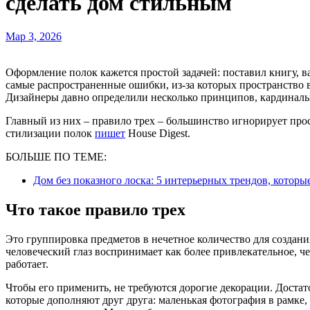
сделать дом стильным
Мар 3, 2026
Оформление полок кажется простой задачей: поставил книгу, вазу, растение – и готово. Но именно так и возникают
самые распространенные ошибки, из-за которых пространство 
Дизайнеры давно определили несколько принципов, кардинал
Главный из них – правило трех – большинство игнорирует пр
стилизации полок
пишет
House Digest.
БОЛЬШЕ ПО ТЕМЕ:
Дом без показного лоска: 5 интерьерных трендов, которые
Что такое правило трех
Это группировка предметов в нечетное количество для создан
человеческий глаз воспринимает как более привлекательное, 
работает.
Чтобы его применить, не требуются дорогие декорации. Доста
которые дополняют друг друга: маленькая фотография в рамке,