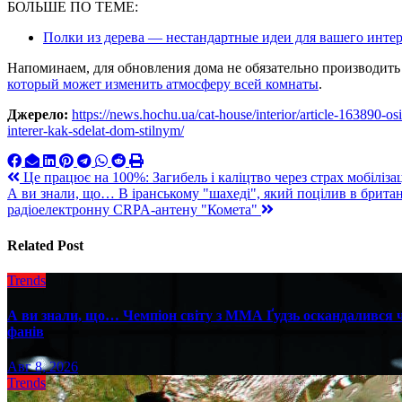
БОЛЬШЕ ПО ТЕМЕ:
Полки из дерева — нестандартные идеи для вашего инте
Напоминаем, для обновления дома не обязательно производить 
который может изменить атмосферу всей комнаты
.
Джерело:
https://news.hochu.ua/cat-house/interior/article-163890-o
interer-kak-sdelat-dom-stilnym/
Навигация
Це працює на 100%: Загибель і каліцтво через страх мобіліза
А ви знали, що… В іранському "шахеді", який поцілив в британс
по
радіоелектронну CRPA-антену "Комета"
записям
Related Post
Trends
А ви знали, що… Чемпіон світу з ММА Ґудзь оскандалився че
фанів
Авг 8, 2026
Trends