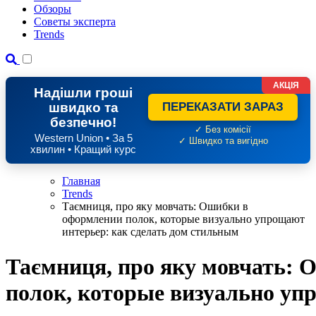
Обзоры
Советы эксперта
Trends
АКЦІЯ
Надішли гроші
швидко та
ПЕРЕКАЗАТИ ЗАРАЗ
безпечно!
✓ Без комісії
Western Union • За 5
✓ Швидко та вигідно
хвилин • Кращий курс
Главная
Trends
Таємниця, про яку мовчать: Ошибки в
оформлении полок, которые визуально упрощают
интерьер: как сделать дом стильным
Таємниця, про яку мовчать:
полок, которые визуально уп