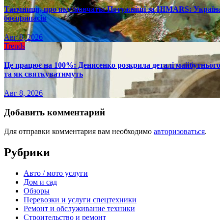
Таємниця, про яку мовчать: Потужніші за HIMARS: Україна
боєприпасів
Авг 8, 2026
Trends
Це працює на 100%: Денисенко розкрила деталі майбутнього в
та як святкуватимуть
Авг 8, 2026
Добавить комментарий
Для отправки комментария вам необходимо
авторизоваться
.
Рубрики
Авто / мото услуги
Дом и сад
Обзоры
Перевозки и услуги спецтехники
Ремонт и обслуживание техники
Строительство и ремонт