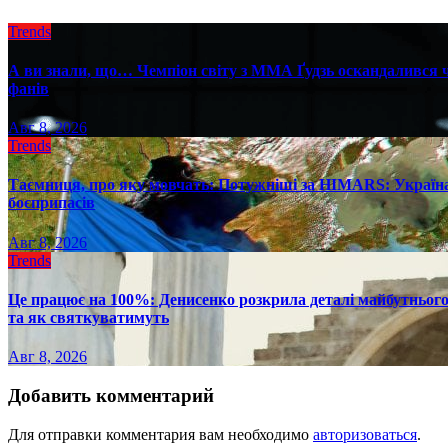
Trends
А ви знали, що… Чемпіон світу з ММА Ґудзь оскандалився че
фанів
Авг 8, 2026
Trends
Таємниця, про яку мовчать: Потужніші за HIMARS: Україна
боєприпасів
Авг 8, 2026
Trends
Це працює на 100%: Денисенко розкрила деталі майбутнього в
та як святкуватимуть
Авг 8, 2026
Добавить комментарий
Для отправки комментария вам необходимо
авторизоваться
.