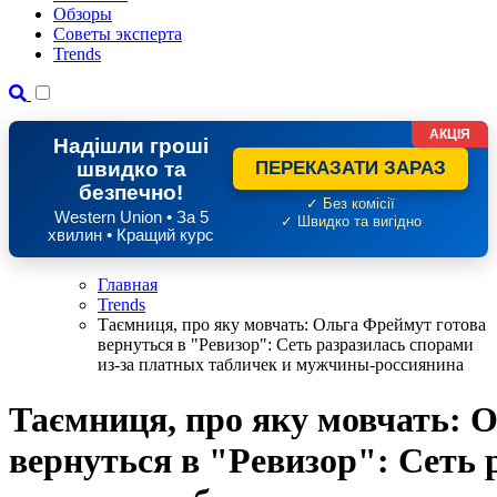
Обзоры
Советы эксперта
Trends
АКЦІЯ
Надішли гроші
швидко та
ПЕРЕКАЗАТИ ЗАРАЗ
безпечно!
✓ Без комісії
Western Union • За 5
✓ Швидко та вигідно
хвилин • Кращий курс
Главная
Trends
Таємниця, про яку мовчать: Ольга Фреймут готова
вернуться в "Ревизор": Сеть разразилась спорами
из-за платных табличек и мужчины-россиянина
Таємниця, про яку мовчать: 
вернуться в "Ревизор": Сеть 