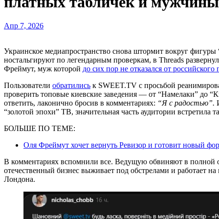
платных табличек и мужчины
Апр 7, 2026
Украинское медиапространство снова штормит вокруг фигуры “главной инспекторки” страны. Пока фанаты
ностальгируют по легендарным проверкам, в Threads развернул
Фреймут, муж которой
до сих пор не отказался от российского 
Пользователи
обратились
к SWEET.TV с просьбой реанимирова
проверить топовые киевские заведения — от “Намелаки” до “К
ответить, лаконично бросив в комментариях:
“Я с радостью”.
И
“золотой эпохи” ТВ, значительная часть аудитории встретила т
БОЛЬШЕ ПО ТЕМЕ:
Оля Фреймут хочет вернуть Ревизор и готовит новый фор
В комментариях вспомнили все. Ведущую обвиняют в полной от
отечественный бизнес выживает под обстрелами и работает на 
Лондона.