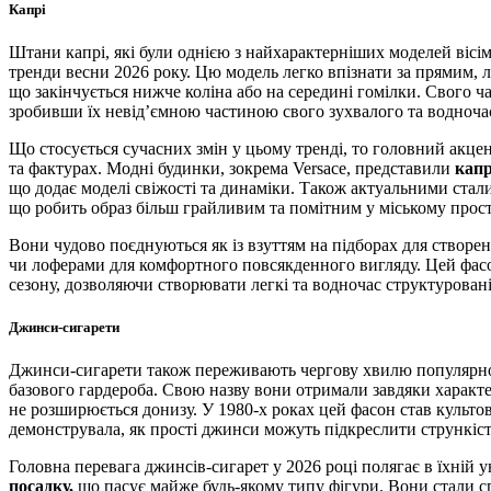
Капрі
Штани капрі, які були однією з найхарактерніших моделей вісі
тренди весни 2026 року. Цю модель легко впізнати за прямим,
що закінчується нижче коліна або на середині гомілки. Свого ч
зробивши їх невід’ємною частиною свого зухвалого та водноча
Що стосується сучасних змін у цьому тренді, то головний акцен
та фактурах. Модні будинки, зокрема Versace, представили
капр
що додає моделі свіжості та динаміки. Також актуальними стал
що робить образ більш грайливим та помітним у міському прост
Вони чудово поєднуються як із взуттям на підборах для створен
чи лоферами для комфортного повсякденного вигляду. Цей фасо
сезону, дозволяючи створювати легкі та водночас структуровані
Джинси-сигарети
Джинси-сигарети також переживають чергову хвилю популярн
базового гардероба. Свою назву вони отримали завдяки характе
не розширюється донизу. У 1980-х роках цей фасон став культов
демонструвала, як прості джинси можуть підкреслити стрункіст
Головна перевага джинсів-сигарет у 2026 році полягає в їхній 
посадку,
що пасує майже будь-якому типу фігури. Вони стали 