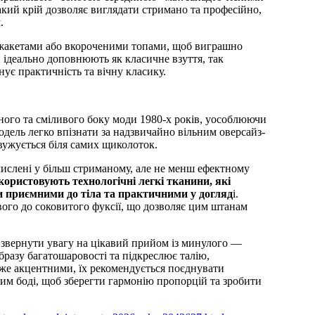
ий крій дозволяє виглядати стримано та професійно,
.
 жакетами або вкороченими топами, щоб виграшно
ни ідеально доповнюють як класичне взуття, так
нує практичність та вічну класику.
ого та сміливого боку моди 1980-х років, уособлюючи
одель легко впізнати за надзвичайно вільним оверсайз-
звужується біля самих щиколоток.
ислені у більш стриманому, але не менш ефектному
користовують технологічні легкі тканини, які
и приємними до тіла та практичними у догляд
і.
ого до соковитого фуксії, що дозволяє цим штанам
 звернути увагу на цікавий прийом із минулого —
образу багатошаровості та підкреслює талію,
уже акцентними, їх рекомендується поєднувати
ким боді, щоб зберегти гармонію пропорцій та зробити