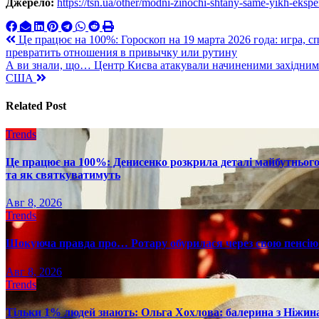
Джерело:
https://tsn.ua/other/modni-zinochi-shtany-same-yikh-eks
Навигация
Це працює на 100%: Гороскоп на 19 марта 2026 года: игра, 
превратить отношения в привычку или рутину
по
А ви знали, що… Центр Києва атакували начиненими західними
записям
США
Related Post
Trends
Це працює на 100%: Денисенко розкрила деталі майбутнього в
та як святкуватимуть
Авг 8, 2026
Trends
Шокуюча правда про… Ротару обурилася через свою пенсію 
Авг 8, 2026
Trends
Тільки 1% людей знають: Ольга Хохлова: балерина з Ніжина 