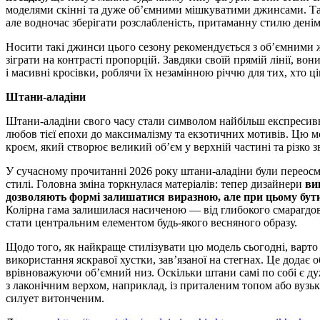
моделями скінні та дуже об’ємними мішкуватими джинсами. Так
але водночас зберігати розслабленість, притаманну стилю денім
Носити такі джинси цього сезону рекомендується з об’ємними
зіграти на контрасті пропорцій. Завдяки своїй прямій лінії, во
і масивні кросівки, роблячи їх незамінною річчю для тих, хто ці
Штани-аладіни
Штани-аладіни свого часу стали символом найбільш експресивн
любов тієї епохи до максималізму та екзотичних мотивів. Цю м
кроєм, який створює великий об’єм у верхній частині та різко 
У сучасному прочитанні 2026 року штани-аладіни були переосм
стилі. Головна зміна торкнулася матеріалів: тепер дизайнери
ви
дозволяють формі залишатися виразною, але при цьому бут
Колірна гама залишилася насиченою — від глибокого смарагдов
стати центральним елементом будь-якого весняного образу.
Щодо того, як найкраще стилізувати цю модель сьогодні, варто
використання яскравої хустки, зав’язаної на стегнах. Це додає 
врівноважуючи об’ємний низ. Оскільки штани самі по собі є д
з лаконічним верхом, наприклад, із приталеним топом або вузь
силует витонченим.