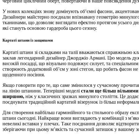
черговий циклічний оберт, повертаючи в наше повсякдення дух
У нових колекціях знову домінують об’ємні фасони, акцентовані
Дизайнери майстерно поєднали впізнавану геометрію минулого
тканинами, що дозволяє виглядати ефектно протягом усього дн
які стануть основою гардероба цього сезону.
Картаті штани із защипами
Картаті штани зі складками на талії вважаються справжньою кла
заклав легендарний дизайнер Джорджіо Армані. Цю модель дуже
високій посадці, що візуально подовжує силует, та спеціальни
створюють додатковий об’єм у зоні стегон, що робить фасон н
щоденного носіння.
Якщо говорити про те, що саме змінилося у сучасному прочитан
на лінію штанини. Теперішні моделі
стали ще більш вільними
ширшою,
ніж у класичних зразках минулого століття. Це додає
поєднувати традиційний картатий візерунок із більш неформал
Для створення найбільш гармонійного та стильного образу експе
штани сьогодні. Найкраще вони виглядають у комбінації з м’я
невеликі вставки у плечах. Таке поєднання дозволяє відтворити
зберігаючи при цьому м’якість та сучасний затишок у вашому з