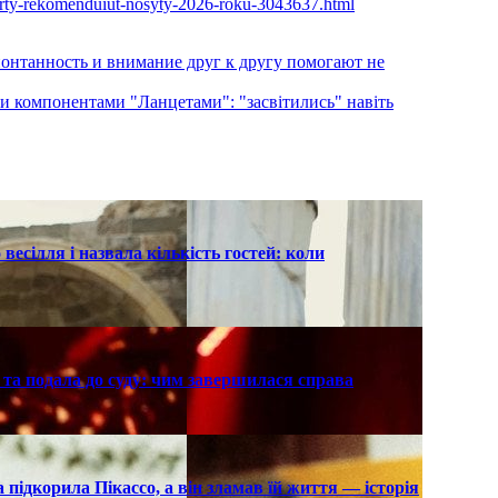
perty-rekomenduiut-nosyty-2026-roku-3043637.html
спонтанность и внимание друг к другу помогают не
 компонентами "Ланцетами": "засвітились" навіть
есілля і назвала кількість гостей: коли
та подала до суду: чим завершилася справа
підкорила Пікассо, а він зламав їй життя — історія