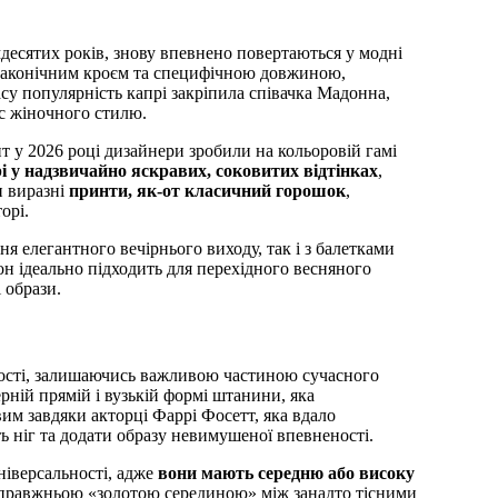
мдесятих років, знову впевнено повертаються у модні
 лаконічним кроєм та специфічною довжиною,
асу популярність капрі закріпила співачка Мадонна,
с жіночного стилю.
т у 2026 році дизайнери зробили на кольоровій гамі
і у надзвичайно яскравих, соковитих відтінках
,
и виразні
принти, як-от класичний горошок
,
орі.
ня елегантного вечірнього виходу, так і з балетками
н ідеально підходить для перехідного весняного
 образи.
ості, залишаючись важливою частиною сучасного
рній прямій і вузькій формі штанини, яка
им завдяки акторці Фаррі Фосетт, яка вдало
ь ніг та додати образу невимушеної впевненості.
універсальності, адже
вони мають середню або високу
справжньою «золотою серединою» між занадто тісними