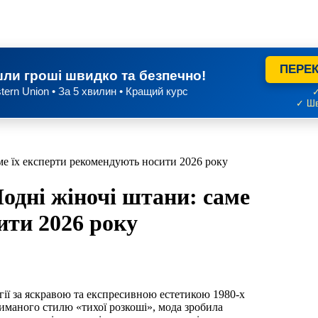
ПЕРЕК
ли гроші швидко та безпечно!
tern Union • За 5 хвилин • Кращий курс
✓
✓ Шв
ме їх експерти рекомендують носити 2026 року
одні жіночі штани: саме
ити 2026 року
риманого стилю «тихої розкоші», мода зробила