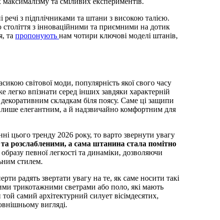
 максималізму та сміливих експериментів.
 речі з підплічниками та штани з високою талією.
 століття з інноваційними та приємними на дотик
я, та
пропонують
нам чотири ключові моделі штанів,
сикою світової моди, популярність якої свого часу
 легко впізнати серед інших завдяки характерній
м декоративним складкам біля поясу. Саме ці защипи
е лише елегантним, а й надзвичайно комфортним для
ні цього тренду 2026 року, то варто звернути увагу
 та розслабленими, а сама штанина стала помітно
 образу певної легкості та динаміки, дозволяючи
ьним стилем.
рти радять звертати увагу на те, як саме носити такі
кими трикотажними светрами або поло, які мають
 той самий архітектурний силует вісімдесятих,
овнішньому вигляді.