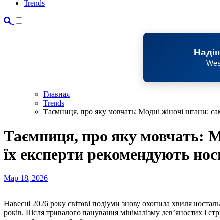
Trends
Надіш
Wes
Главная
Trends
Таємниця, про яку мовчать: Модні жіночі штани: са
Таємниця, про яку мовчать: М
їх експерти рекомендують нос
Мар 18, 2026
Навесні 2026 року світові подіуми знову охопила хвиля ностальгії за яскравою та експресивною естетикою 1980-х
років. Після тривалого панування мінімалізму дев’яностих і ст