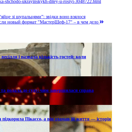
enka-shchodo-ukrayinskykh-ditey-u-rosiyi-3048722.html
“яйце зі щупальцями”: звідки воно взялося
если новый формат "МастерШеф-17" – в чем дело
есілля і назвала кількість гостей: коли
та подала до суду: чим завершилася справа
підкорила Пікассо, а він зламав їй життя — історія