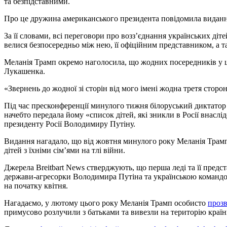
та безпідставними.
Про це дружина американського президента повідомила вида
За її словами, всі переговори про возз’єднання українських діте
велися безпосередньо між нею, її офіційним представником, а т
Меланія Трамп окремо наголосила, що жодних посередників у 
Лукашенка.
«Звернень до жодної зі сторін від мого імені жодна третя сторо
Під час пресконференції минулого тижня білоруський диктато
начебто передала йому «список дітей, які зникли в Росії внаслі
президенту Росії Володимиру Путіну.
Видання нагадало, що від жовтня минулого року Меланія Трамп
дітей з їхніми сім’ями на тлі війни.
Джерела Breitbart News стверджують, що перша леді та її пред
держави-агресорки Володимира Путіна та українською командою
на початку квітня.
Нагадаємо, у лютому цього року Меланія Трамп особисто
прозв
примусово розлучили з батьками та вивезли на територію країн