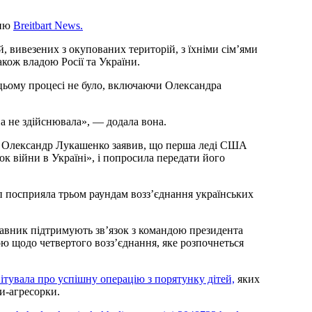
нню
Breitbart News.
й, вивезених з окупованих територій, з їхніми сім’ями
акож владою Росії та України.
цьому процесі не було, включаючи Олександра
на не здійснювала», — додала вона.
р Олександр Лукашенко заявив, що перша леді США
док війни в Україні», і попросила передати його
 посприяла трьом раундам возз’єднання українських
ставник підтримують зв’язок з командою президента
 щодо четвертого возз’єднання, яке розпочнеться
ітувала про успішну операцію з порятунку дітей,
яких
и-агресорки.