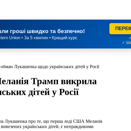
ПЕРЕК
ли гроші швидко та безпечно!
tern Union • За 5 хвилин • Кращий курс
✓
✓ Шв
 обман Лукашенка щодо українських дітей у Росії
Меланія Трамп викрила
ьких дітей у Росії
ї вивезених українських дітей, є неправдивими