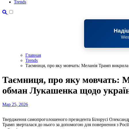
Trends
Надіш
Wes
Главная
Trends
Таємниця, про яку мовчать: Меланія Трамп викрила
Таємниця, про яку мовчать: 
обман Лукашенка щодо українс
Мар 25, 2026
Твердження самопроголошеного президента Білорусі Олександра Лукашенка про те, що перша леді США Меланія
Трамп зверталася до нього за допомогою для повернення з Росі