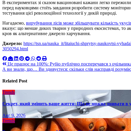
В експериментах зі сказом вакциновані кажани легко пережили
перед науковцями стоїть завдання розробити систему моніторинг
тестування цієї революційної технології у дикій природі.
Нагадаємо,
вирубування лісів може збільшувати кількість укусі
вказує: що менше диких тварин у природних екосистемах, то а
кров як альтернативне джерело харчування.
Джерело:
https://tsn.ua/nauka_it/litaiuchi-shprytsy-naukovtsi-vyha
3050294.html
Навигация
Це працює на 100%: Рубіо публічно посперечався з очільник
А ви знали, що… Ви здивуєтеся: скільки слів насправді розумі
по
записям
Related Post
Trends
Секрет, який змінить ваше життя: Що не можна змивати в 
Авг 9, 2026
Trends