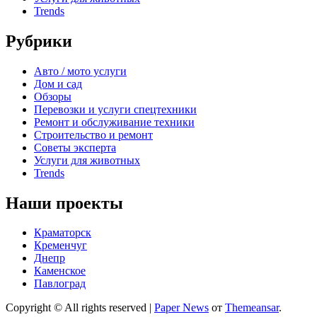
Trends
Рубрики
Авто / мото услуги
Дом и сад
Обзоры
Перевозки и услуги спецтехники
Ремонт и обслуживание техники
Строительство и ремонт
Советы эксперта
Услуги для животных
Trends
Наши проекты
Краматорск
Кременчуг
Днепр
Каменское
Павлоград
Copyright © All rights reserved
|
Paper News
от
Themeansar
.