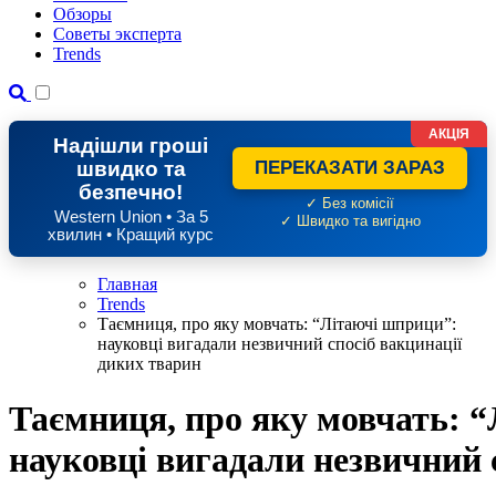
Обзоры
Советы эксперта
Trends
АКЦІЯ
Надішли гроші
швидко та
ПЕРЕКАЗАТИ ЗАРАЗ
безпечно!
✓ Без комісії
Western Union • За 5
✓ Швидко та вигідно
хвилин • Кращий курс
Главная
Trends
Таємниця, про яку мовчать: “Літаючі шприци”:
науковці вигадали незвичний спосіб вакцинації
диких тварин
Таємниця, про яку мовчать: 
науковці вигадали незвичний 