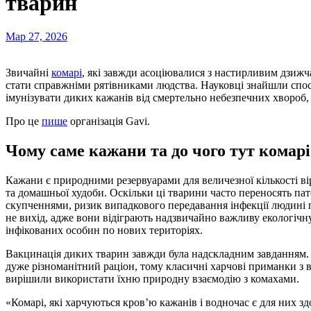
тварин
Мар 27, 2026
Звичайні
комарі
, які завжди асоціювалися з настирливим дзиж
стати справжніми рятівниками людства. Науковці знайшли спос
імунізувати диких кажанів від смертельно небезпечних хвороб, т
Про це
пише
організація Gavi.
Чому саме кажани та до чого тут комарі
Кажани є природними резервуарами для величезної кількості ві
та домашньої худоби. Оскільки ці тварини часто переносять пат
скупченнями, ризик випадкового передавання інфекції людині 
не вихід, адже вони відіграють надзвичайно важливу екологіч
інфікованих особин по нових територіях.
Вакцинація диких тварин завжди була надскладним завданням. 
дуже різноманітний раціон, тому класичні харчові приманки з 
вирішили використати їхню природну взаємодію з комахами.
«Комарі, які харчуються кров’ю кажанів і водночас є для них