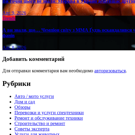
Ви точно цього не знали: Морква в Україні дешевшає другий
Авг 9, 2026
Trends
А ви знали, що… Чемпіон світу з ММА Ґудзь оскандалився че
фанів
Авг 8, 2026
Добавить комментарий
Для отправки комментария вам необходимо
авторизоваться
.
Рубрики
Авто / мото услуги
Дом и сад
Обзоры
Перевозки и услуги спецтехники
Ремонт и обслуживание техники
Строительство и ремонт
Советы эксперта
Услуги для животных