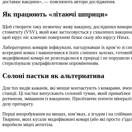
доставки вакцини», — пояснюють автори дослідження.
Як працюють «літаючі шприци»
Щоб створити таку незвичну живу вакцину, дослідники викорис
стоматиту (VSV), який вже застосовується у схвалених вакцин
щоб вірус ніс ключові поверхневі білки сказу або вірусу Ніпах.
Лабораторних комарів інфікували, нагодувавши їх кров’ю зі 
всередині комах і накопичився в їхніх слинних залозах, готови
модифіковані комарі не розплодилися в природі і не порушили 
стерилізували ультрафіолетовим опроміненням.
Солоні пастки як альтернатива
Для тих видів кажанів, які менше контактують з комарами, вче
станції. Ці пастки випускають солоний туман, який приваблює т
розчином, змішаним із вакциною. Прилітаючи попити мінераліз
дозу препарату.
Перші випробування на мишах, хом’яках, а згодом і на спійман
Тварини, яких кусали модифіковані комарі (або які просто з’їда
виробили міцні антитіла.