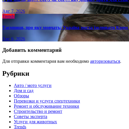
Авг 7, 2026
Trends
Таємниця, про яку мовчать: Україна могла ізолювати Крим 
Авг 6, 2026
Добавить комментарий
Для отправки комментария вам необходимо
авторизоваться
.
Рубрики
Авто / мото услуги
Дом и сад
Обзоры
Перевозки и услуги спецтехники
Ремонт и обслуживание техники
Строительство и ремонт
Советы эксперта
Услуги для животных
Trends