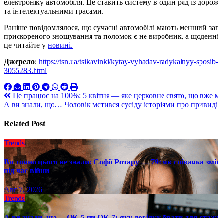
електроніку автомобіля. Це ставить систему в один ряд із дор
та інтелектуальними трасами.
Раніше повідомлялося, що сучасні автомобілі мають менший за
прискореного зношування та поломок є не виробник, а щоденні 
це читайте у
новині.
Джерело:
https://tsn.ua/tsikavinki/kytay-vyhadav-radykalnyy-sposi
3055283.html
Навигация
Це працює на 100%: 5 квітня — яке церковне свято, що вже 
А ви знали, що… Чоловік мстився сусіду історіями про привиді
по
записям
Related Post
Trends
Ви точно цього не знали: Софії Ротару — 79: як співачка змі
під час війни
Авг 7, 2026
Trends
А ви знали, що… ОК-5 чи ОК-7: яку довідку брати для стаж