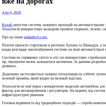
вже на дорогах
Апр 4, 2026
Китай
запустив систему лазерних проєкцій на автомагістралях 
Технологія використовує кольорові промені (червоне, зелене, с
Про це пише
uniladtech.com.
Пілотні проєкти стартували в регіонах Хунань та Шаньдун, а т
влада розглядає масштабування системи на інші автомагістралі 
Система не спрямовує світло в очі і не використовує стробоск
зір, змушуючи мозок залишатися активним. За даними розробни
ділянках.
Додатково застосовується лазерна сигналізація на узбіччі: зу
зелений промінь, який видно на великій відстані.
Технологія не пов’язана з конкретною моделлю автомобіля, ал
фактор для автовиробників і регуляторів. На відміну від систе
інфраструктурне рішення.
Головна відмінність від традиційних підходів — спроба компен