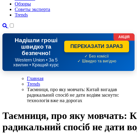
Обзоры
Советы эксперта
Trends
АКЦІЯ
Надішли гроші
швидко та
ПЕРЕКАЗАТИ ЗАРАЗ
безпечно!
✓ Без комісії
Western Union • За 5
✓ Швидко та вигідно
хвилин • Кращий курс
Главная
Trends
Таємниця, про яку мовчать: Китай вигадав
радикальний спосіб не дати водіям заснути:
технологія вже на дорогах
Таємниця, про яку мовчать: 
радикальний спосіб не дати во