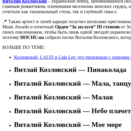
Виталий Козловский
– украинский певец, запомнившийся сво
главным романтиком, пленившим миллионы женских сердец, а 
сочетали как танцевальный стиль, так и глубокий смысл.
📍 Также артист в своей карьере получил несколько престижны
Music Awards и почетный
Орден “За заслуги” III степени
от Зе
своих поклонников, чтобы быть лишь одной звездой украинской
поэтому
HOCHU.ua
собрало песни Виталия Козловского, котор
БОЛЬШЕ ПО ТЕМЕ:
Козловский, LAUD и Lida Lee: что произошло с певцами
Витлай Козловский — Пинаколада
Виталий Козловский — Мала, танц
Виталий Козловский — Малая
Виталий Козловский — Небо плачет
Виталий Козловский — Мое море