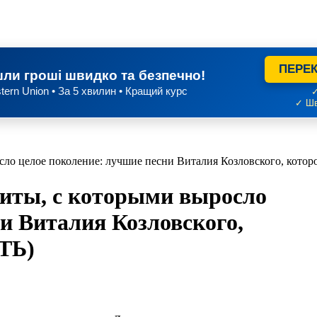
ПЕРЕК
ли гроші швидко та безпечно!
tern Union • За 5 хвилин • Кращий курс
✓
✓ Шв
осло целое поколение: лучшие песни Виталия Козловского, кот
Хиты, с которыми выросло
и Виталия Козловского,
ТЬ)