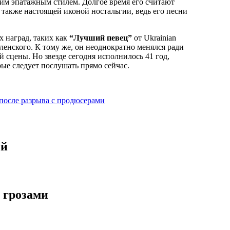
им эпатажным стилем. Долгое время его считают
также настоящей иконой ностальгии, ведь его песни
х наград, таких как
“Лучший певец”
от Ukrainian
ленского. К тому же, он неоднократно менялся ради
 сцены. Но звезде сегодня исполнилось 41 год,
ые следует послушать прямо сейчас.
 после разрыва с продюсерами
уй
 грозами