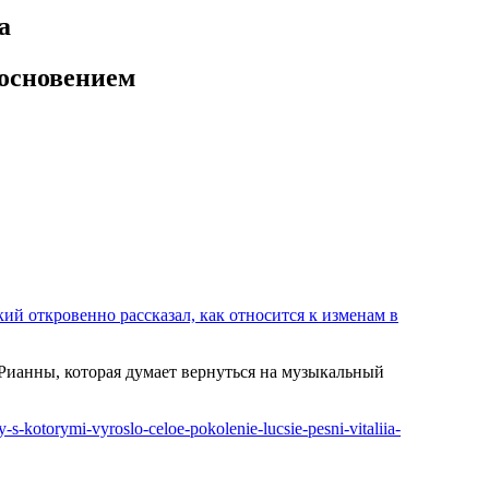
а
основением
й откровенно рассказал, как относится к изменам в
ианны, которая думает вернуться на музыкальный
y-s-kotorymi-vyroslo-celoe-pokolenie-lucsie-pesni-vitaliia-