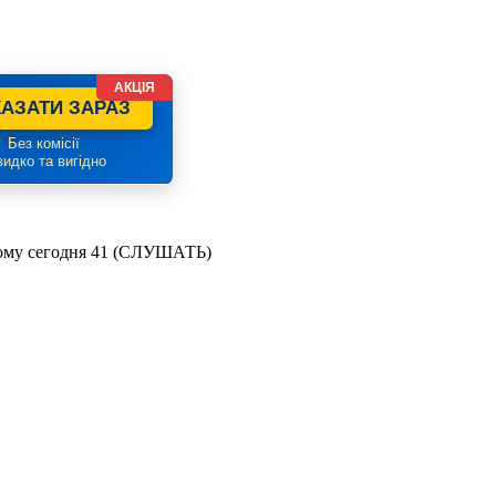
АКЦІЯ
АЗАТИ ЗАРАЗ
 Без комісії
идко та вигідно
орому сегодня 41 (СЛУШАТЬ)