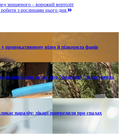
ред знищеного – ворожий вертоліт
 робити з рослинами цього дня
 у провокативному відео й підкорила фанів
о відповіла на чутки про "пластику" й поставила
ликає параліч: лікарі попередили про спалах