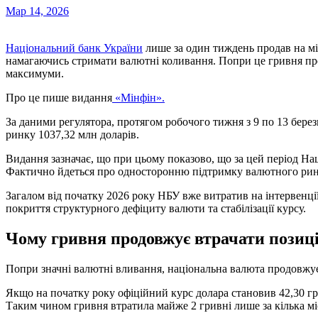
Мар 14, 2026
Національний банк України
лише за один тиждень продав на мі
намагаючись стримати валютні коливання. Попри це гривня про
максимуми.
Про це пише видання
«Мінфін».
За даними регулятора, протягом робочого тижня з 9 по 13 бер
ринку 1037,32 млн доларів.
Видання зазначає, що при цьому показово, що за цей період На
Фактично йдеться про односторонню підтримку валютного ринк
Загалом від початку 2026 року НБУ вже витратив на інтервенці
покриття структурного дефіциту валюти та стабілізації курсу.
Чому гривня продовжує втрачати позиці
Попри значні валютні вливання, національна валюта продовжу
Якщо на початку року офіційний курс долара становив 42,30 грив
Таким чином гривня втратила майже 2 гривні лише за кілька мі