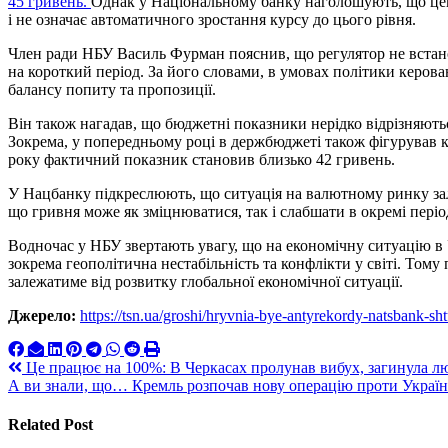
45 гривень.
Однак у Національному банку наголошують, що це
і не означає автоматичного зростання курсу до цього рівня.
Член ради НБУ Василь Фурман пояснив, що регулятор не встан
на короткий період. За його словами, в умовах політики керов
балансу попиту та пропозиції.
Він також нагадав, що бюджетні показники нерідко відрізняють
Зокрема, у попередньому році в держбюджеті також фігурував к
року фактичний показник становив близько 42 гривень.
У Нацбанку підкреслюють, що ситуація на валютному ринку за
що гривня може як зміцнюватися, так і слабшати в окремі періо
Водночас у НБУ звертають увагу, що на економічну ситуацію в
зокрема геополітична нестабільність та конфлікти у світі. То
залежатиме від розвитку глобальної економічної ситуації.
Джерело:
https://tsn.ua/groshi/hryvnia-bye-antyrekordy-natsbank-s
Навигация
Це працює на 100%: В Черкасах пролунав вибух, загинула л
А ви знали, що… Кремль розпочав нову операцію проти Україн
по
записям
Related Post