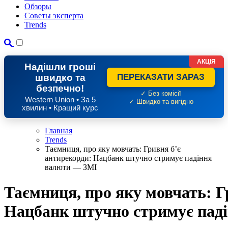
Обзоры
Советы эксперта
Trends
АКЦІЯ
Надішли гроші
швидко та
ПЕРЕКАЗАТИ ЗАРАЗ
безпечно!
✓ Без комісії
Western Union • За 5
✓ Швидко та вигідно
хвилин • Кращий курс
Главная
Trends
Таємниця, про яку мовчать: Гривня б’є
антирекорди: Нацбанк штучно стримує падіння
валюти — ЗМІ
Таємниця, про яку мовчать: Г
Нацбанк штучно стримує пад