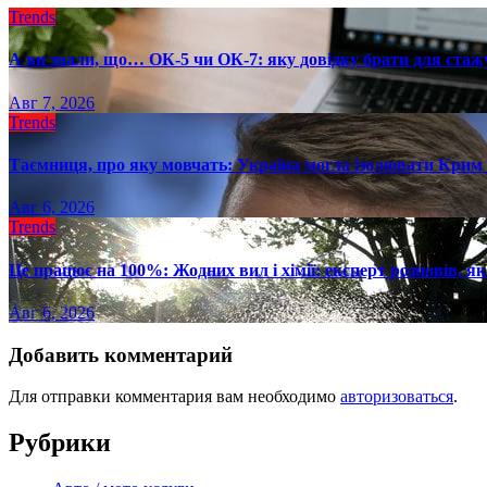
Trends
А ви знали, що… ОК-5 чи ОК-7: яку довідку брати для стаж
Авг 7, 2026
Trends
Таємниця, про яку мовчать: Україна могла ізолювати Крим 
Авг 6, 2026
Trends
Це працює на 100%: Жодних вил і хімії: експерт розповів, я
Авг 6, 2026
Добавить комментарий
Для отправки комментария вам необходимо
авторизоваться
.
Рубрики