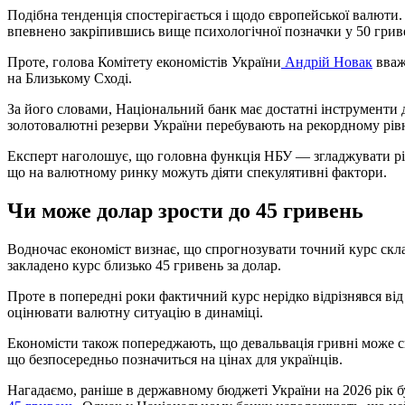
Подібна тенденція спостерігається і щодо європейської валюти. З
впевнено закріпившись вище психологічної позначки у 50 грив
Проте, голова Комітету економістів України
Андрій Новак
вваж
на Близькому Сході.
За його словами, Національний банк має достатні інструменти д
золотовалютні резерви України перебувають на рекордному рівн
Експерт наголошує, що головна функція НБУ — згладжувати різ
що на валютному ринку можуть діяти спекулятивні фактори.
Чи може долар зрости до 45 гривень
Водночас економіст визнає, що спрогнозувати точний курс скл
закладено курс близько 45 гривень за долар.
Проте в попередні роки фактичний курс нерідко відрізнявся ві
оцінювати валютну ситуацію в динаміці.
Економісти також попереджають, що девальвація гривні може 
що безпосередньо позначиться на цінах для українців.
Нагадаємо, раніше в державному бюджеті України на 2026 рік б