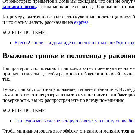
От некоторых предметов в доме мы ожидаем, что они не будут
кошачий лоток,
чтобы запах исчез навсегда. Однако некоторы
К примеру, вы точно не знали, что кухонные полотенца могут б
и что с этим делать, рассказали на
express.
БОЛЬШЕ ПО ТЕМЕ:
Всего 2 капли – и дома идеально чисто: пыль не будет са
Влажные тряпки и полотенца у раковин
Вы протерли стол влажной тряпкой, а затем повернули ее на м
привычка идеальна, чтобы размножать бактерии по всей кухне. 
так.
Губки, тряпки, полотенца влажные, теплые и ячеистые. Исслед
кухонных полотенец загрязнены такими неприятными бактерия
поверхности, вы их распространяете по всему помещению.
БОЛЬШЕ ПО ТЕМЕ:
Эта чудо-смесь сделает старую советскую ванну снова бе
Чтобы минимизировать этот эффект, стирайте и меняйте тряпки