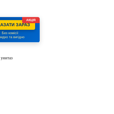
АКЦІЯ
АЗАТИ ЗАРАЗ
 Без комісії
идко та вигідно
 унитаз