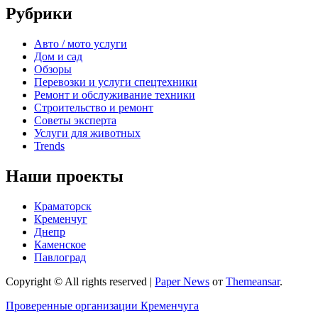
Рубрики
Авто / мото услуги
Дом и сад
Обзоры
Перевозки и услуги спецтехники
Ремонт и обслуживание техники
Строительство и ремонт
Советы эксперта
Услуги для животных
Trends
Наши проекты
Краматорск
Кременчуг
Днепр
Каменское
Павлоград
Copyright © All rights reserved
|
Paper News
от
Themeansar
.
Проверенные организации Кременчуга