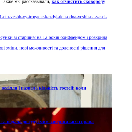
. Также мы рассказывали,
как отчистить сковороду
31-etu-veshh-vy-trogaete-kazdyi-den-odna-veshh-na-vasei-
осунки зі старшим на 12 років бойфрендом і розкрила
і зміни, нові можливості та доленосні рішення для
есілля і назвала кількість гостей: коли
та подала до суду: чим завершилася справа