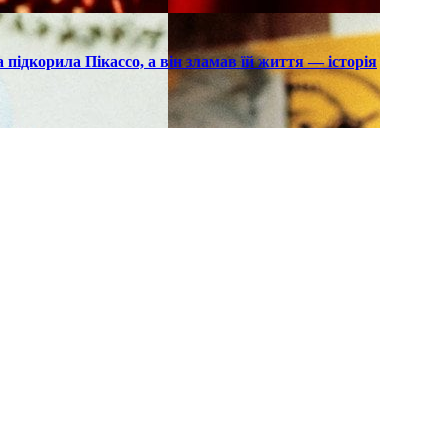
підкорила Пікассо, а він зламав їй життя — історія