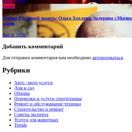
Авг 8, 2026
Trends
Тільки 1% людей знають: Ольга Хохлова: балерина з Ніжина 
зради
Авг 8, 2026
Добавить комментарий
Для отправки комментария вам необходимо
авторизоваться
.
Рубрики
Авто / мото услуги
Дом и сад
Обзоры
Перевозки и услуги спецтехники
Ремонт и обслуживание техники
Строительство и ремонт
Советы эксперта
Услуги для животных
Trends