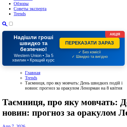
Обзоры
Советы эксперта
Trends
АКЦІЯ
Надішли гроші
швидко та
ПЕРЕКАЗАТИ ЗАРАЗ
безпечно!
✓ Без комісії
Western Union • За 5
✓ Швидко та вигідно
хвилин • Кращий курс
Главная
Trends
Таємниця, про яку мовчать: День швидких подій і
новин: прогноз за оракулом Ленорман на 8 квітня
Таємниця, про яку мовчать: Д
новин: прогноз за оракулом Л
Апр 7, 2026