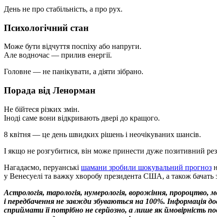
День не про стабільність, а про рух.
Психологічний стан
Може бути відчуття поспіху або напруги.
Але водночас — прилив енергії.
Головне — не панікувати, а діяти зібрано.
Порада від Ленорман
Не бійтеся різких змін.
Іноді саме вони відкривають двері до кращого.
8 квітня — це день швидких рішень і неочікуваних шансів.
І якщо не розгубитися, він може принести дуже позитивний рез
Нагадаємо, перуанські
шамани зробили шокувальний прогноз
н
у Венесуелі та важку хворобу президента США, а також бачать з
Астрологія, тарологія, нумерологія, ворожіння, пророцтво, 
і передбачення не завжди збуваються на 100%. Інформація 
сприймати її потрібно не серйозно, а лише як ймовірність 