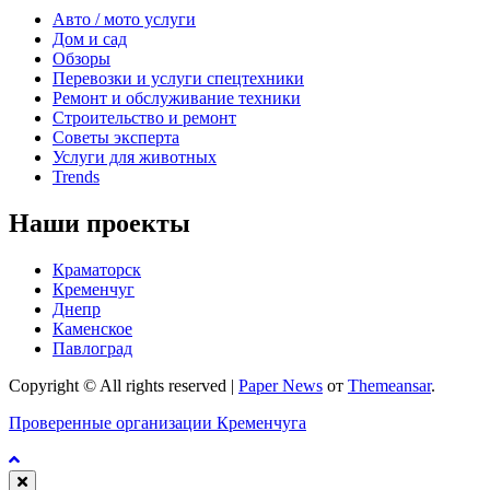
Авто / мото услуги
Дом и сад
Обзоры
Перевозки и услуги спецтехники
Ремонт и обслуживание техники
Строительство и ремонт
Советы эксперта
Услуги для животных
Trends
Наши проекты
Краматорск
Кременчуг
Днепр
Каменское
Павлоград
Copyright © All rights reserved
|
Paper News
от
Themeansar
.
Проверенные организации Кременчуга