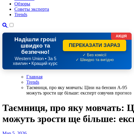
Обзоры
Советы эксперта
Trends
АКЦІЯ
Надішли гроші
швидко та
ПЕРЕКАЗАТИ ЗАРАЗ
безпечно!
✓ Без комісії
Western Union • За 5
✓ Швидко та вигідно
хвилин • Кращий курс
Главная
Trends
Таємниця, про яку мовчать: Ціни на бензин А-95
можуть зрости ще більше: експерт озвучив прогноз
Таємниця, про яку мовчать: Ц
можуть зрости ще більше: екс
Мар 5, 2026