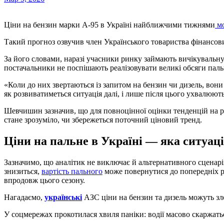
Ціни на бензин марки А-95 в Україні найближчими тижнями
мо
Такий прогноз озвучив член Українського товариства фінансо
За його словами, наразі учасники ринку займають вичікувальну
постачальники не поспішають реалізовувати великі обсяги пал
«Коли до них звертаються із запитом на бензин чи дизель, вони
як розвиватиметься ситуація далі, і лише після цього ухвалюю
Шевчишин зазначив, що для повноцінної оцінки тенденцій на р
стане зрозуміло, чи збережеться поточний ціновий тренд.
Ціни на пальне в Україні — яка ситуаці
Зазначимо, що аналітик не виключає й альтернативного сцена
знизиться,
вартість пального
може повернутися до попередніх рі
впродовж цього сезону.
Нагадаємо,
українські
АЗС ціни на бензин та дизель можуть злет
У соцмережах прокотилася хвиля паніки: водії масово скаржать