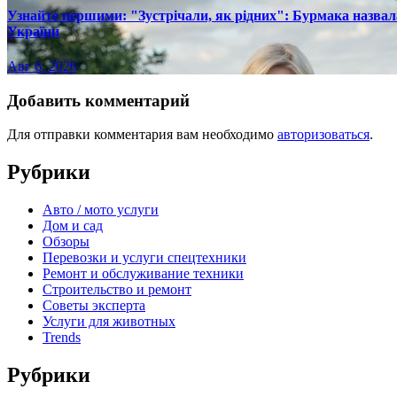
Узнайте першими: "Зустрічали, як рідних": Бурмака назвал
України
Авг 6, 2026
Добавить комментарий
Для отправки комментария вам необходимо
авторизоваться
.
Рубрики
Авто / мото услуги
Дом и сад
Обзоры
Перевозки и услуги спецтехники
Ремонт и обслуживание техники
Строительство и ремонт
Советы эксперта
Услуги для животных
Trends
Рубрики