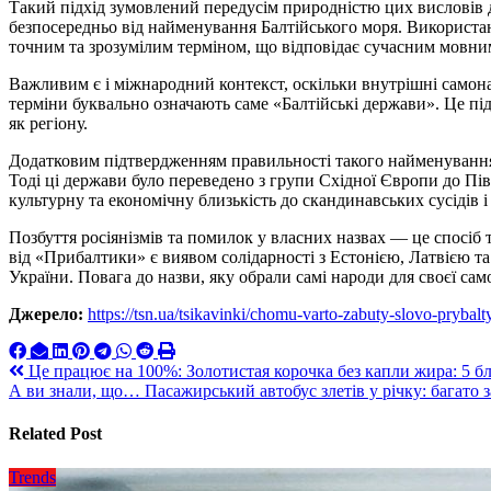
Такий підхід зумовлений передусім природністю цих висловів д
безпосередньо від найменування Балтійського моря. Використан
точним та зрозумілим терміном, що відповідає сучасним мовни
Важливим є і міжнародний контекст, оскільки внутрішні самона
терміни буквально означають саме «Балтійські держави». Це під
як регіону.
Додатковим підтвердженням правильності такого найменування 
Тоді ці держави було переведено з групи Східної Європи до Пі
культурну та економічну близькість до скандинавських сусідів і
Позбуття росіянізмів та помилок у власних назвах — це спосіб 
від «Прибалтики» є виявом солідарності з Естонією, Латвією т
України. Повага до назви, яку обрали самі народи для своєї сам
Джерело:
https://tsn.ua/tsikavinki/chomu-varto-zabuty-slovo-prybal
Навигация
Це працює на 100%: Золотистая корочка без капли жира: 5 бл
А ви знали, що… Пасажирський автобус злетів у річку: багато за
по
записям
Related Post
Trends