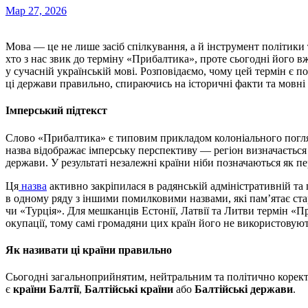
Мар 27, 2026
Мова — це не лише засіб спілкування, а й інструмент політики та вияв поваги до суверенітету інших народів. Багато
хто з нас звик до терміну «Прибалтика», проте сьогодні його 
у сучасній українській мові. Розповідаємо, чому цей термін є
ці держави правильно, спираючись на історичні факти та мовні
Імперський підтекст
Слово «Прибалтика» є типовим прикладом колоніального погля
назва відображає імперську перспективу — регіон визначається
держави. У результаті незалежні країни ніби позначаються як пе
Ця
назва
активно закріпилася в радянській адміністративній та 
в одному ряду з іншими помилковими назвами, які пам’ятає ста
чи «Турція». Для мешканців Естонії, Латвії та Литви термін «
окупації, тому самі громадяни цих країн його не використовуют
Як називати ці країни правильно
Сьогодні загальноприйнятим, нейтральним та політично корект
є
країни Балтії
,
Балтійські країни
або
Балтійські держави
.