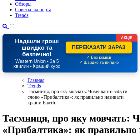
Обзоры
Советы эксперта
Trends
АКЦІЯ
Надішли гроші
швидко та
ПЕРЕКАЗАТИ ЗАРАЗ
безпечно!
✓ Без комісії
Western Union • За 5
✓ Швидко та вигідно
хвилин • Кращий курс
Главная
Trends
Таємниця, про яку мовчать: Чому варто забути
слово «Прибалтика»: як правильно називати
країни Балтії
Таємниця, про яку мовчать: Ч
«Прибалтика»: як правильно н