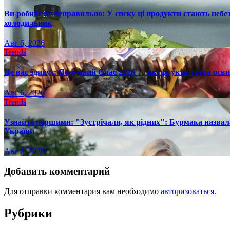
Ви робите це неправильно: У спеку ці продукти стають небез
холодильник
Авг 6, 2026
Trends
Це вас здивує: Яблучний Спас 2026 — які фрукти треба осв
Авг 6, 2026
Trends
Узнайте першими: "Зустрічали, як рідних": Бурмака назвал
України
Авг 6, 2026
Добавить комментарий
Для отправки комментария вам необходимо
авторизоваться
.
Рубрики