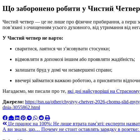
Що заборонено робити у Чистий Четвер
Чистий четвер — це не лише про фізичне прибирання, а перш з
пов’язані з очищенням усього духовного, від утримання від нег
У Чистий четвер не варто:
сваритися, лаятися чи з’ясовувати стосунки;
відмовляти в допомозі іншим або проявляти жадібність;
залишати бруд у домі чи незавершені справи;
ввечері займатися важкою роботою, а присвятити відпоч
Нагадаємо, ми писали про те,
які дні найсуворіші на Страсном
Джерело:
https://tsn.ua/other/chystyy-chetver-2026-chomu-slid-my
dnia-3055862.html
Навигация
Це працює на 100%: Не лише втрата пам’яті: експерти назвати
А ви знали, що… Почему не стоит оставлять зарядку в розетке:
по