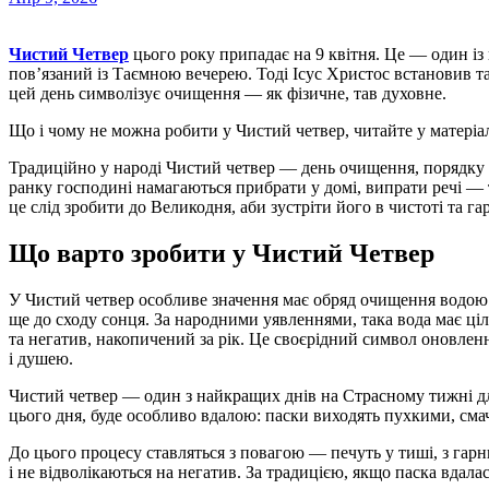
Чистий Четвер
цього року припадає на 9 квітня. Це — один із
пов’язаний із Таємною вечерею. Тоді Ісус Христос встановив т
цей день символізує очищення — як фізичне, тав духовне.
Що і чому не можна робити у Чистий четвер, читайте у матеріа
Традиційно у народі Чистий четвер — день очищення, порядку та
ранку господині намагаються прибрати у домі, випрати речі — 
це слід зробити до Великодня, аби зустріти його в чистоті та гар
Що варто зробити у Чистий Четвер
У Чистий четвер особливе значення має обряд очищення водою
ще до сходу сонця. За народними уявленнями, така вода має ці
та негатив, накопичений за рік. Це своєрідний символ оновле
і душею.
Чистий четвер — один з найкращих днів на Страсному тижні дл
цього дня, буде особливо вдалою: паски виходять пухкими, сма
До цього процесу ставляться з повагою — печуть у тиші, з гар
і не відволікаються на негатив. За традицією, якщо паска вдала