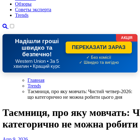
Обзоры
Советы эксперта
Trends
АКЦІЯ
Надішли гроші
швидко та
ПЕРЕКАЗАТИ ЗАРАЗ
безпечно!
✓ Без комісії
Western Union • За 5
✓ Швидко та вигідно
хвилин • Кращий курс
Главная
Trends
Таємниця, про яку мовчать: Чистий четвер-2026:
що категорично не можна робити цього дня
Таємниця, про яку мовчать: Ч
категорично не можна робити 
Апр 9, 2026