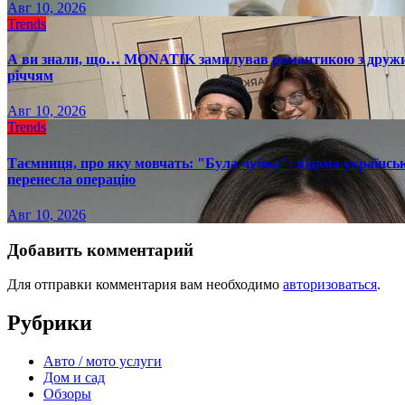
Авг 10, 2026
Trends
А ви знали, що… MONATIK замилував романтикою з дружиною
річчям
Авг 10, 2026
Trends
Таємниця, про яку мовчать: "Була чуйка": відома українськ
перенесла операцію
Авг 10, 2026
Добавить комментарий
Для отправки комментария вам необходимо
авторизоваться
.
Рубрики
Авто / мото услуги
Дом и сад
Обзоры