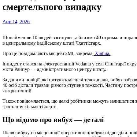
смертельного випадку
Апр 14, 2026
Щонайменше 10 людей загинули та близько 40 отримали поранення у вівторок після вибуху котла на електростанції
в центральному індійському штаті Чхаттісгарх.
Про це повідомляють місцеві ЗМІ, зокрема,
Xinhua.
Інцидент стався на електростанції Vedanta у селі Сінгітараї окр
міста Райпур — адміністративного центру штату.
За даними поліції, які цитують місцеві телеканали, вибух забр
40 осіб дістали травми різного ступеня тяжкості. Частину пост
як критичний.
Також повідомляється, що деякі робітники можуть залишатися 
зростання кількості жертв.
Що відомо про вибух — деталі
Після вибуху на місце події оперативно прибули підрозділи по