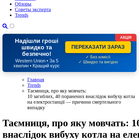
Обзоры
Советы эксперта
Trends
АКЦІЯ
Надішли гроші
швидко та
ПЕРЕКАЗАТИ ЗАРАЗ
безпечно!
✓ Без комісії
Western Union • За 5
✓ Швидко та вигідно
хвилин • Кращий курс
Главная
Trends
Таємниця, про яку мовчать:
10 загиблих, 40 поранених внаслідок вибуху котла
на електростанції — причини смертельного
випадку
Таємниця, про яку мовчать: 1
внаслідок вибуху котла на ел