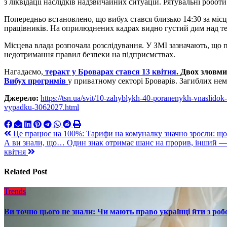
з ліквідації наслідків надзвичайних ситуацій. Рятувальні робот
Попередньо встановлено, що вибух стався близько 14:30 за місц
працівників. На оприлюднених кадрах видно густий дим над т
Місцева влада розпочала розслідування. У ЗМІ зазначають, що п
недотримання правил безпеки на підприємствах.
Нагадаємо,
теракт у Броварах стався 13 квітня.
Двох зловмис
Вибух прогримів
у приватному секторі Броварів. Загиблих нем
Джерело:
https://tsn.ua/svit/10-zahyblykh-40-poranenykh-vnaslidok
vypadku-3062027.html
Навигация
Це працює на 100%: Тарифи на комуналку значно зросли: що 
А ви знали, що… Один знак отримає шанс на прорив, інший — 
по
квітня
записям
Related Post
Trends
Ви точно цього не знали: Чи мають право українці йти з роб