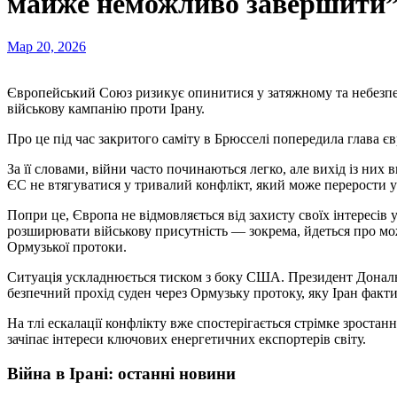
майже неможливо завершити
Мар 20, 2026
Європейський Союз ризикує опинитися у затяжному та небезпечному конфлікті на Близькому Сході, якщо підтримає
військову кампанію проти Ірану.
Про це під час закритого саміту в Брюсселі попередила глава є
За її словами, війни часто починаються легко, але вихід із них
ЄС не втягуватися у тривалий конфлікт, який може перерости 
Попри це, Європа не відмовляється від захисту своїх інтересів
розширювати військову присутність — зокрема, йдеться про мо
Ормузької протоки.
Ситуація ускладнюється тиском з боку США. Президент Дональ
безпечний прохід суден через Ормузьку протоку, яку Іран факт
На тлі ескалації конфлікту вже спостерігається стрімке зростан
зачіпає інтереси ключових енергетичних експортерів світу.
Війна в Ірані: останні новини