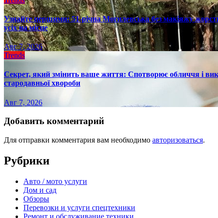
Узнайте першими: 51-річна Могилевська без макіяжу жорстк
усіх на місце
Авг 7, 2026
Trends
Секрет, який змінить ваше життя: Спотворює обличчя і вик
стародавньої хвороби
Авг 7, 2026
Добавить комментарий
Для отправки комментария вам необходимо
авторизоваться
.
Рубрики
Авто / мото услуги
Дом и сад
Обзоры
Перевозки и услуги спецтехники
Ремонт и обслуживание техники