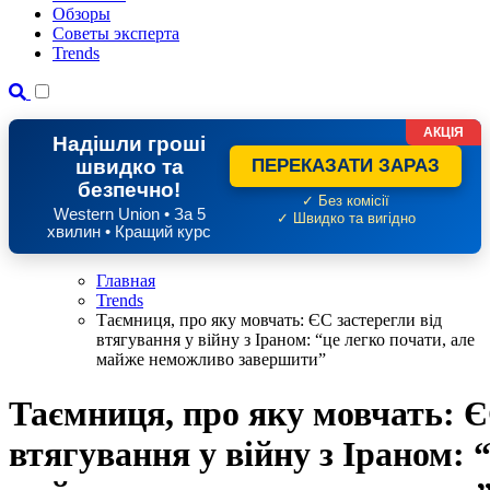
Обзоры
Советы эксперта
Trends
АКЦІЯ
Надішли гроші
швидко та
ПЕРЕКАЗАТИ ЗАРАЗ
безпечно!
✓ Без комісії
Western Union • За 5
✓ Швидко та вигідно
хвилин • Кращий курс
Главная
Trends
Таємниця, про яку мовчать: ЄС застерегли від
втягування у війну з Іраном: “це легко почати, але
майже неможливо завершити”
Таємниця, про яку мовчать: Є
втягування у війну з Іраном: 