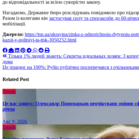
до відповідальності за всією суворістю закону.
Нагадаємо, Державне бюро розслідувань повідомило про підоз
Разом із колегами він
застосував силу та спецзасоби до 60-річн
мобілізації.
Джерело:
https://tsn.ua/ukrayina/zinka-z-odnorichnoiu-dytynoiu-pot
kazut-v-politsiyi-ta-ttsk-3050252.html
Навигация
Тільки 1% людей знають: Секреты идеальных хозяек: 3 копе
дома
по
Це працює на 100%: Рубіо публічно посперечався з очільникам
записям
Related Post
Trends
Це вас здивує: Олександр Пономарьов неочікувано змінив сф
річчя
Авг 9, 2026
Trends