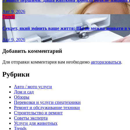
Узнайте першими: Даша Квіткова зробила болісне зізнання пр
Авг 9, 2026
Trends
Секрет, який змінить ваше життя: Що не можна змивати в 
Авг 9, 2026
Добавить комментарий
Для отправки комментария вам необходимо
авторизоваться
.
Рубрики
Авто / мото услуги
Дом и сад
Обзоры
Перевозки и услуги спецтехники
Ремонт и обслуживание техники
Строительство и ремонт
Советы эксперта
Услуги для животных
Trends