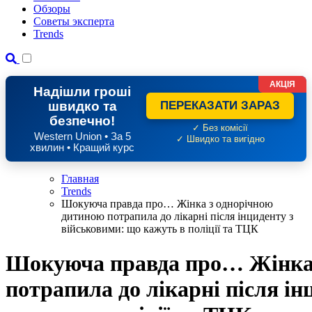
Обзоры
Советы эксперта
Trends
АКЦІЯ
Надішли гроші
швидко та
ПЕРЕКАЗАТИ ЗАРАЗ
безпечно!
✓ Без комісії
Western Union • За 5
✓ Швидко та вигідно
хвилин • Кращий курс
Главная
Trends
Шокуюча правда про… Жінка з однорічною
дитиною потрапила до лікарні після інциденту з
військовими: що кажуть в поліції та ТЦК
Шокуюча правда про… Жінка 
потрапила до лікарні після ін