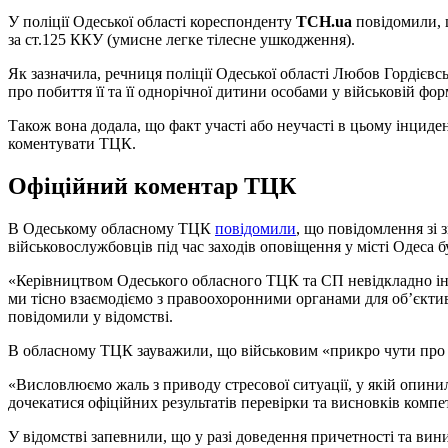
У поліції Одеської області кореспонденту
ТСН.ua
повідомили, 
за ст.125 ККУ (умисне легке тілесне ушкодження).
Як зазначила, речниця поліції Одеської області Любов Гордієвс
про побиття її та її однорічної дитини особами у військовій фор
Також вона додала, що факт участі або неучасті в цьому інци
коментувати ТЦК.
Офіційний коментар ТЦК
В Одеському обласному ТЦК
повідомили
, що повідомлення зі
військовослужбовців під час заходів оповіщення у місті Одеса 
«Керівництвом Одеського обласного ТЦК та СП невідкладно іні
ми тісно взаємодіємо з правоохоронними органами для об’єкти
повідомили у відомстві.
В обласному ТЦК зауважили, що військовим «прикро чути про 
«Висловлюємо жаль з приводу стресової ситуації, у якій опини
дочекатися офіційних результатів перевірки та висновків компе
У відомстві запевнили, що у разі доведення причетності та вин