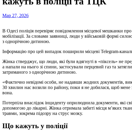
кажуть в поліції та ТЦК
Мар 27, 2026
В Одесі поліція перевіряє повідомлення місцевої мешканки про інцидент, який стався начебто під час примусової
мобілізації. За словами заявниці, люди у військовій формі силою 
з однорічною дитиною.
Інформацію про цей випадок поширили місцеві Telegram-канал
Жінка стверджує, що люди, які були вдягнуті в «піксель» не пре
а напали на нього зі спини, застосували перцевий газ та затягл
затриманого з однорічною дитиною.
«Фактично невідомі особи, не надавши жодних документів, вик
30 хвилин нас возили по району, поки я не добилася, щоб мен
вона.
Потерпіла внаслідок інциденту оприлюднила документи, які сві
допомогою до лікарні. Жінка отримала забиті місця м’яких тка
травми, зокрема підозру на струс мозку.
Що кажуть у поліції