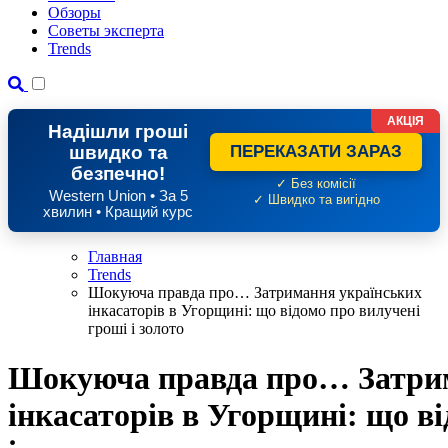
Обзоры
Советы эксперта
Trends
АКЦІЯ
Надішли гроші
швидко та
ПЕРЕКАЗАТИ ЗАРАЗ
безпечно!
✓ Без комісії
Western Union • За 5
✓ Швидко та вигідно
хвилин • Кращий курс
Главная
Trends
Шокуюча правда про… Затримання українських
інкасаторів в Угорщині: що відомо про вилучені
гроші і золото
Шокуюча правда про… Затри
інкасаторів в Угорщині: що в