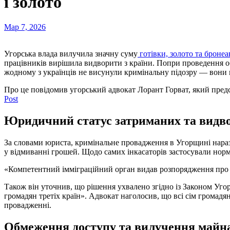
і золото
Мар 7, 2026
Угорська влада вилучила значну суму
готівки, золото та бронеа
працівників вирішила видворити з країни. Попри проведення об
жодному з українців не висунули кримінальну підозру — вони п
Про це повідомив угорський адвокат Лорант Горват, який предс
Post
Юридичний статус затриманих та видв
За словами юриста, кримінальне провадження в Угорщині нараз
у відмиванні грошей. Щодо самих інкасаторів застосували норм
«Компетентний імміграційний орган видав розпорядження про 
Також він уточнив, що рішення ухвалено згідно із Законом Уго
громадян третіх країн». Адвокат наголосив, що всі сім громад
провадженні.
Обмеження доступу та вилучення майн