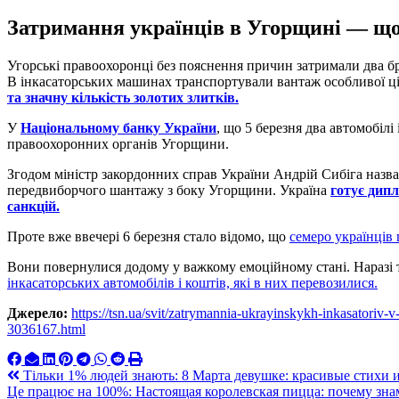
Затримання українців в Угорщині — що
Угорські правоохоронці без пояснення причин затримали два б
В інкасаторських машинах транспортували вантаж особливої ц
та значну кількість золотих злитків.
У
Національному банку України
, що 5 березня два автомобіл
правоохоронних органів Угорщини.
Згодом міністр закордонних справ України Андрій Сибіга назв
передвиборчого шантажу з боку Угорщини. Україна
готує дип
санкцій.
Проте вже ввечері 6 березня стало відомо, що
семеро українців
Вони повернулися додому у важкому емоційному стані. Наразі 
інкасаторських автомобілів і коштів, які в них перевозилися.
Джерело:
https://tsn.ua/svit/zatrymannia-ukrayinskykh-inkasatoriv
3036167.html
Навигация
Тільки 1% людей знають: 8 Марта девушке: красивые стихи 
Це працює на 100%: Настоящая королевская пицца: почему знам