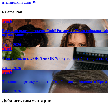
по
итальянский флаг
записям
Related Post
Trends
Ви точно цього не знали: Софії Ротару — 79: як співачка змі
під час війни
Авг 7, 2026
Trends
А ви знали, що… ОК-5 чи ОК-7: яку довідку брати для стаж
Авг 7, 2026
Trends
Таємниця, про яку мовчать: Україна могла ізолювати Крим 
Авг 6, 2026
Добавить комментарий