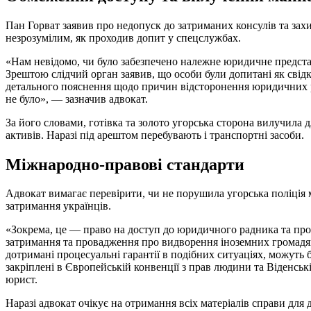
Пан Горват заявив про недопуск до затриманих консулів та зах
незрозумілим, як проходив допит у спецслужбах.
«Нам невідомо, чи було забезпечено належне юридичне предста
Зрештою слідчий орган заявив, що особи були допитані як свідк
детального пояснення щодо причин відсторонення юридичних 
не було», — зазначив адвокат.
За його словами, готівка та золото угорська сторона вилучила
активів. Наразі під арештом перебувають і транспортні засоби.
Міжнародно-правові стандарти
Адвокат вимагає перевірити, чи не порушила угорська поліція 
затримання українців.
«Зокрема, це — право на доступ до юридичного радника та проце
затримання та провадження про видворення іноземних громадян
дотримані процесуальні гарантії в подібних ситуаціях, можуть 
закріплені в Європейській конвенції з прав людини та Віденськ
юрист.
Наразі адвокат очікує на отримання всіх матеріалів справи для