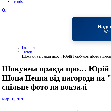
Trends
Надіш
Wes
Главная
Trends
Шокуюча правда про… Юрій Горбунов після відмови 
Шокуюча правда про… Юрій Г
Шона Пенна від нагороди на 
спільне фото на вокзалі
Мар 16, 2026