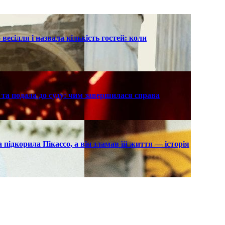
есілля і назвала кількість гостей: коли
та подала до суду: чим завершилася справа
підкорила Пікассо, а він зламав їй життя — історія