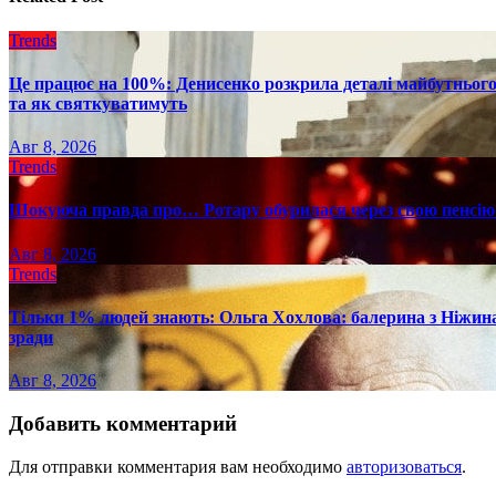
Trends
Це працює на 100%: Денисенко розкрила деталі майбутнього в
та як святкуватимуть
Авг 8, 2026
Trends
Шокуюча правда про… Ротару обурилася через свою пенсію 
Авг 8, 2026
Trends
Тільки 1% людей знають: Ольга Хохлова: балерина з Ніжина 
зради
Авг 8, 2026
Добавить комментарий
Для отправки комментария вам необходимо
авторизоваться
.