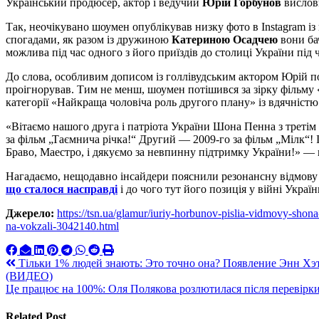
Український продюсер, актор і ведучий
Юрій Горбунов
вислов
Так, неочікувано шоумен опублікував низку фото в Instagram і
спогадами, як разом із дружиною
Катериною Осадчею
вони ба
можлива під час одного з його приїздів до столиці України під 
До слова, особливим дописом із голлівудським актором Юрій п
проігнорував. Тим не менш, шоумен потішився за зірку фільму 
категорії «Найкраща чоловіча роль другого плану» із вдячністю
«Вітаємо нашого друга і патріота України Шона Пенна з третім
за фільм „Таємнича річка!“ Другий — 2009-го за фільм „Мілк“! І
Браво, Маестро, і дякуємо за невпинну підтримку України!» —
Нагадаємо, нещодавно інсайдери пояснили резонансну відмову
що сталося насправді
і до чого тут його позиція у війні Украї
Джерело:
https://tsn.ua/glamur/iuriy-horbunov-pislia-vidmovy-shon
na-vokzali-3042140.html
Навигация
Тільки 1% людей знають: Это точно она? Появление Энн Хэ
(ВИДЕО)
по
Це працює на 100%: Оля Полякова розлютилася після перевірки
записям
Related Post