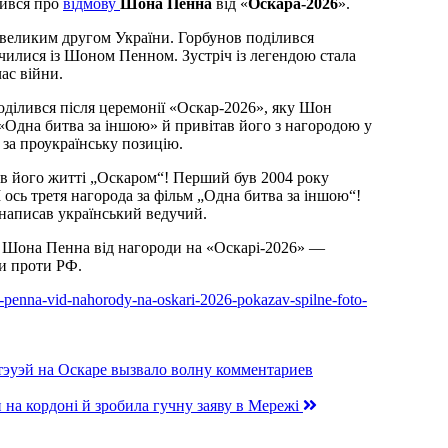
ився про
відмову
Шона Пенна
від «
Оскара-2026
».
з великим другом України. Горбунов поділився
чилися із Шоном Пенном. Зустріч із легендою стала
час війни.
оділився після церемонії «Оскар-2026», яку Шон
«Одна битва за іншою» й привітав його з нагородою у
 за проукраїнську позицію.
 в його житті „Оскаром“! Перший був 2004 року
 ось третя нагорода за фільм „Одна битва за іншою“!
 написав український ведучий.
 Шона Пенна від нагороди на «Оскарі-2026» —
ни проти РФ.
a-penna-vid-nahorody-na-oskari-2026-pokazav-spilne-foto-
тэуэй на Оскаре вызвало волну комментариев
 на кордоні й зробила гучну заяву в Мережі