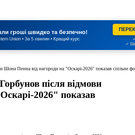
ПЕРЕК
ли гроші швидко та безпечно!
tern Union • За 5 хвилин • Кращий курс
✓
✓ Шв
Шона Пенна від нагороди на "Оскарі-2026" показав спільне фот
орбунов після відмови
"Оскарі-2026" показав