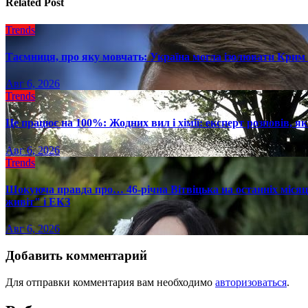
Related Post
Trends
Таємниця, про яку мовчать: Україна могла ізолювати Крим 
Авг 6, 2026
Trends
Це працює на 100%: Жодних вил і хімії: експерт розповів, я
Авг 6, 2026
Trends
Шокуюча правда про… 46-річна Вітвіцька на останніх місяця
живіт" і ЕКЗ
Авг 6, 2026
Добавить комментарий
Для отправки комментария вам необходимо
авторизоваться
.