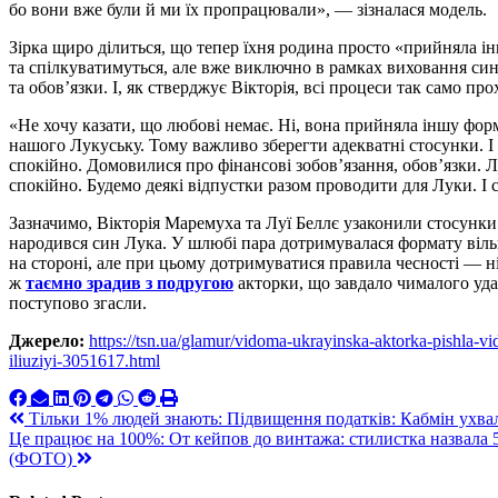
бо вони вже були й ми їх пропрацювали», — зізналася модель.
Зірка щиро ділиться, що тепер їхня родина просто «прийняла і
та спілкуватимуться, але вже виключно в рамках виховання си
та обов’язки. І, як стверджує Вікторія, всі процеси так само пр
«Не хочу казати, що любові немає. Ні, вона прийняла іншу фор
нашого Лукуську. Тому важливо зберегти адекватні стосунки. І
спокійно. Домовилися про фінансові зобов’язання, обов’язки. Л
спокійно. Будемо деякі відпустки разом проводити для Луки. І
Зазначимо, Вікторія Маремуха та Луї Беллє узаконили стосунки 
народився син Лука. У шлюбі пара дотримувалася формату віль
на стороні, але при цьому дотримуватися правила чесності — ні
ж
таємно зрадив з подругою
акторки, що завдало чималого удару
поступово згасли.
Джерело:
https://tsn.ua/glamur/vidoma-ukrayinska-aktorka-pishla-vi
iliuziyi-3051617.html
Навигация
Тільки 1% людей знають: Підвищення податків: Кабмін ухва
Це працює на 100%: От кейпов до винтажа: стилистка назвала 
по
(ФОТО)
записям