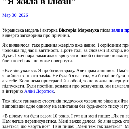
"Я жила в ілюзії"
Мар 30, 2026
Українська модель і акторка
Вікторія Маремуха
після
заяви п
відверто заговорила про причини.
Як виявилося, таке рішення жевріло вже давно. І серйозним пр
чоловіка під час її вагітності. Проте тоді, за словами Вікторії,
Луки. І хоч пара намагалася врятувати шлюб спільною психотер
близькості так і не може повернути.
«Все зіпсувалося. Я пробачила зраду. Але шрам лишився. Пам’я
я вийшла за нього заміж. Не була б я вагітна, ми б тоді не були р
а я себе. Коли нема пристрасті й любові, то не можна повернути
підпускати. Були постійні розмови про розлучення, ми намагал
в інтерв’ю
Аліні Доротюк
.
Тож після тривалих стосунків подружжя ухвалило рішення йти р
відповівши одне одному на запитання без будь-якого тиску й гу
«В цілому ми були разом 10 років. І тут він мені пише: „Як ти 
Нам легше переписуватися. Мені важко далося, бо я на щось спо
здається, що мабуть все“. І він пише: „Мені теж так здається“. 