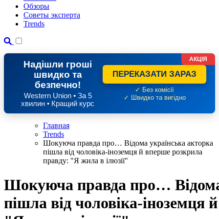
Обзоры
Советы эксперта
Trends
АКЦІЯ
Надішли гроші
швидко та
ПЕРЕКАЗАТИ ЗАРАЗ
безпечно!
✓ Без комісії
Western Union • За 5
✓ Швидко та вигідно
хвилин • Кращий курс
Главная
Trends
Шокуюча правда про… Відома українська акторка
пішла від чоловіка-іноземця й вперше розкрила
правду: "Я жила в ілюзії"
Шокуюча правда про… Відома
пішла від чоловіка-іноземця 