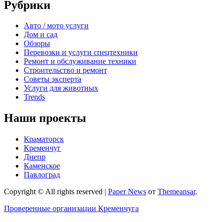
Рубрики
Авто / мото услуги
Дом и сад
Обзоры
Перевозки и услуги спецтехники
Ремонт и обслуживание техники
Строительство и ремонт
Советы эксперта
Услуги для животных
Trends
Наши проекты
Краматорск
Кременчуг
Днепр
Каменское
Павлоград
Copyright © All rights reserved
|
Paper News
от
Themeansar
.
Проверенные организации Кременчуга