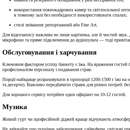
використання повнокадрових камер та світлосильної оптики, щоб фотографії виходили чіткими навіть
в темному залі без необхідності використовувати спалах;
стилі знімання: репортажний або Fine Art.
Для відеозапису важлива не лише картинка, але й чистий звук.
мікрофони та пряме підключення до аудіопульта — тоді привітан
Обслуговування і харчування
Ключовим фактором успіху банкету є їжа. На враження гостей б
професіоналізм персоналу і подавання страв.
Порції найкраще розраховувати в пропорції 1200-1500 г їжі на 
та десерти). Важливо передбачити страви для різних потреб: безг
Для хорошого сервісу потрібен один офіціант на 10-12 гостей.
Музика
Живий гурт чи професійний діджей краще відчувають атмосферу
Не забувайте про технічне забезпечення: сабвуфери, світлові 