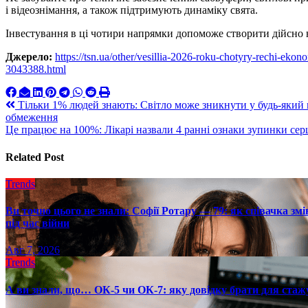
і відеознімання, а також підтримують динаміку свята.
Інвестування в ці чотири напрямки допоможе створити дійсно н
Джерело:
https://tsn.ua/other/vesillia-2026-roku-chotyry-rechi-ek
3043388.html
Навигация
Тільки 1% людей знають: Світло може зникнути у будь-який 
обмеження
по
Це працює на 100%: Лікарі назвали 4 ранні ознаки зупинки сер
записям
Related Post
Trends
Ви точно цього не знали: Софії Ротару — 79: як співачка змі
під час війни
Авг 7, 2026
Trends
А ви знали, що… ОК-5 чи ОК-7: яку довідку брати для стаж