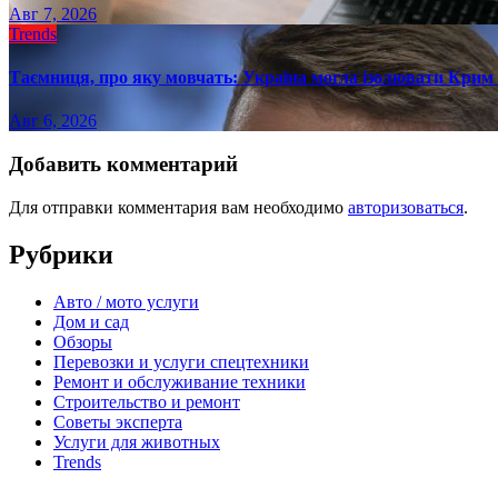
Авг 7, 2026
Trends
Таємниця, про яку мовчать: Україна могла ізолювати Крим 
Авг 6, 2026
Добавить комментарий
Для отправки комментария вам необходимо
авторизоваться
.
Рубрики
Авто / мото услуги
Дом и сад
Обзоры
Перевозки и услуги спецтехники
Ремонт и обслуживание техники
Строительство и ремонт
Советы эксперта
Услуги для животных
Trends