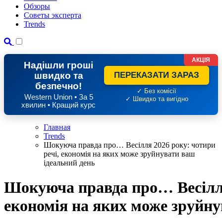
Обзоры
Советы эксперта
Trends
АКЦІЯ
Надішли гроші
швидко та
ПЕРЕКАЗАТИ ЗАРАЗ
безпечно!
✓ Без комісії
Western Union • За 5
✓ Швидко та вигідно
хвилин • Кращий курс
Главная
Trends
Шокуюча правда про… Весілля 2026 року: чотири
речі, економія на яких може зруйнувати ваш
ідеальний день
Шокуюча правда про… Весілля
економія на яких може зруйну