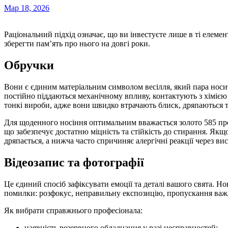
Мар 18, 2026
Раціональний підхід означає, що ви інвестуєте лише в ті елементи, які створюють саму атмосферу свята, допомагаючи
зберегти пам’ять про нього на довгі роки.
Обручки
Вони є єдиним матеріальним символом весілля, який пара носи
постійно піддаються механічному впливу, контактують з хімією
тонкі вироби, адже вони швидко втрачають блиск, дряпаються 
Для щоденного носіння оптимальним вважається золото 585 про
що забезпечує достатню міцність та стійкість до стирання. Якщо
дряпається, а нижча часто спричиняє алергічні реакції через ви
Відеозапис та фотографії
Це єдиний спосіб зафіксувати емоції та деталі вашого свята. Н
помилки: розфокус, неправильну експозицію, пропускання важ
Як вибрати справжнього професіонала:
наявність резервного обладнання у разі несправностей;