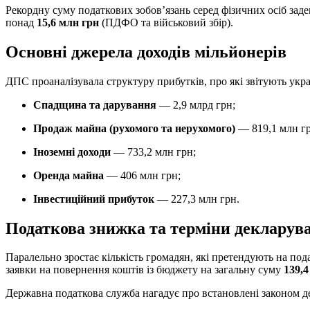
Рекордну суму податкових зобов’язань серед фізичних осіб за
понад
15,6 млн грн
(ПДФО та військовий збір).
Основні джерела доходів мільйонерів
ДПС проаналізувала структуру прибутків, про які звітують укра
Спадщина та дарування
— 2,9 млрд грн;
Продаж майна (рухомого та нерухомого)
— 819,1 млн гр
Іноземні доходи
— 733,2 млн грн;
Оренда майна
— 406 млн грн;
Інвестиційний прибуток
— 227,3 млн грн.
Податкова знижка та терміни декларув
Паралельно зростає кількість громадян, які претендують на под
заявки на повернення коштів із бюджету на загальну суму
139,4
Державна податкова служба нагадує про встановлені законом д