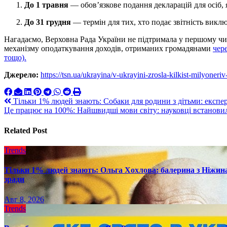
До 1 травня
— обов’язкове подання декларацій для осіб,
До 31 грудня
— термін для тих, хто подає звітність викл
Нагадаємо, Верховна Рада України не підтримала у першому чи
механізму оподаткування доходів, отриманих громадянами
чер
тощо).
Джерело:
https://tsn.ua/ukrayina/v-ukrayini-zrosla-kilkist-milyone
Навигация
Тільки 1% людей знають: Собаки для родини з дітьми: експе
Це працює на 100%: Найшвидші мови світу: науковці встановил
по
записям
Related Post
Trends
Тільки 1% людей знають: Ольга Хохлова: балерина з Ніжина 
зради
Авг 8, 2026
Trends