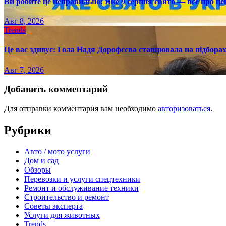
Ви робите це неправильно: Яке 9 серпня свято — все про це
Авг 8, 2026
Trends
Це вас здивує: Гола Надя Дорофєєва станцювала на підборах
Авг 7, 2026
Добавить комментарий
Для отправки комментария вам необходимо
авторизоваться
.
Рубрики
Авто / мото услуги
Дом и сад
Обзоры
Перевозки и услуги спецтехники
Ремонт и обслуживание техники
Строительство и ремонт
Советы эксперта
Услуги для животных
Trends