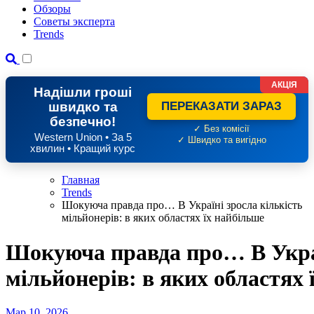
Обзоры
Советы эксперта
Trends
АКЦІЯ
Надішли гроші
швидко та
ПЕРЕКАЗАТИ ЗАРАЗ
безпечно!
✓ Без комісії
Western Union • За 5
✓ Швидко та вигідно
хвилин • Кращий курс
Главная
Trends
Шокуюча правда про… В Україні зросла кількість
мільйонерів: в яких областях їх найбільше
Шокуюча правда про… В Украї
мільйонерів: в яких областях 
Мар 10, 2026