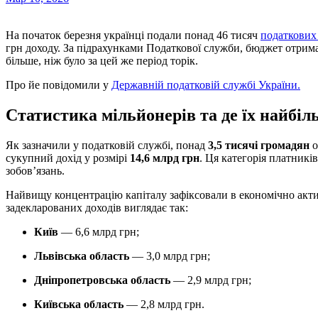
На початок березня українці подали понад 46 тисяч
податкови
грн доходу. За підрахунками Податкової служби, бюджет отрима
більше, ніж було за цей же період торік.
Про йе повідомили у
Державній податковій службі України.
Статистика мільйонерів та де їх найбіл
Як зазначили у податковій службі, понад
3,5 тисячі громадян
о
сукупний дохід у розмірі
14,6 млрд грн
. Ця категорія платник
зобов’язань.
Найвищу концентрацію капіталу зафіксовали в економічно акти
задекларованих доходів виглядає так:
Київ
— 6,6 млрд грн;
Львівська область
— 3,0 млрд грн;
Дніпропетровська область
— 2,9 млрд грн;
Київська область
— 2,8 млрд грн.