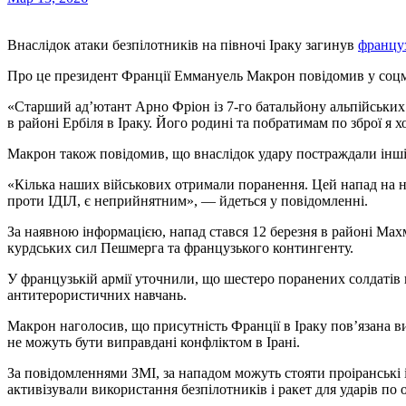
Внаслідок атаки безпілотників на півночі Іраку загинув
францу
Про це президент Франції Еммануель Макрон повідомив у соц
«Старший ад’ютант Арно Фріон із 7-го батальйону альпійських є
в районі Ербіля в Іраку. Його родині та побратимам по зброї я х
Макрон також повідомив, що внаслідок удару постраждали інші 
«Кілька наших військових отримали поранення. Цей напад на наш
проти ІДІЛ, є неприйнятним», — йдеться у повідомленні.
За наявною інформацією, напад стався 12 березня в районі Мах
курдських сил Пешмерга та французького контингенту.
У французькій армії уточнили, що шестеро поранених солдатів 
антитерористичних навчань.
Макрон наголосив, що присутність Франції в Іраку пов’язана ви
не можуть бути виправдані конфліктом в Ірані.
За повідомленнями ЗМІ, за нападом можуть стояти проіранські 
активізували використання безпілотників і ракет для ударів по 