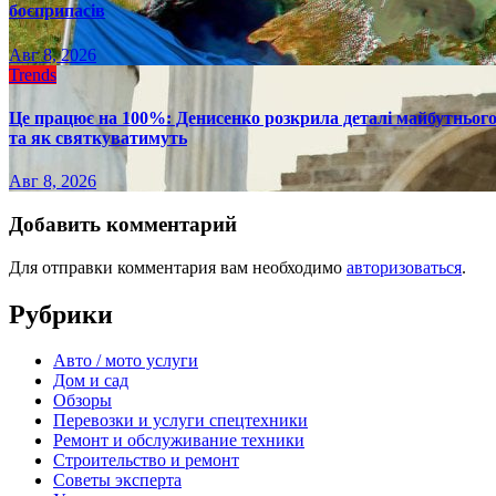
боєприпасів
Авг 8, 2026
Trends
Це працює на 100%: Денисенко розкрила деталі майбутнього в
та як святкуватимуть
Авг 8, 2026
Добавить комментарий
Для отправки комментария вам необходимо
авторизоваться
.
Рубрики
Авто / мото услуги
Дом и сад
Обзоры
Перевозки и услуги спецтехники
Ремонт и обслуживание техники
Строительство и ремонт
Советы эксперта