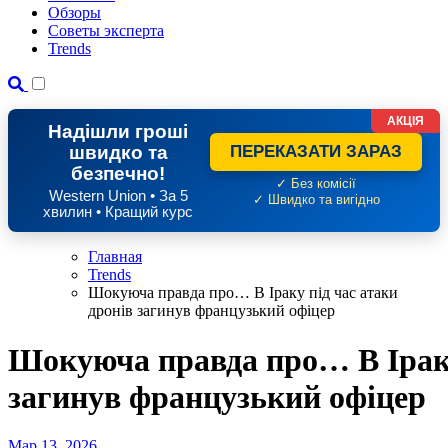
Обзоры
Советы эксперта
Trends
АКЦІЯ
Надішли гроші
швидко та
ПЕРЕКАЗАТИ ЗАРАЗ
безпечно!
✓ Без комісії
Western Union • За 5
✓ Швидко та вигідно
хвилин • Кращий курс
Главная
Trends
Шокуюча правда про… В Іраку під час атаки
дронів загинув французький офіцер
Шокуюча правда про… В Іраку
загинув французький офіцер
Мар 13, 2026