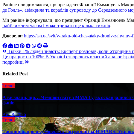
Раніше повідомлялося, що президент Франції Еммануель Макр
де Голль», авіакрила та кораблів супроводу до Середземного мор
Ми раніше інформували, що президент Франції Емманюель М
найближчим часом і може тривати ще кілька тижнів
.
Джерело:
https://tsn.ua/svit/v-iraku-pid-chas-ataky-droniv-zahynuv
Навигация
Тільки 1% людей знають: Експерт розповів, коли Угорщина 
Це працює на 100%: В Україні створюють власний аналог ізраїл
по
подробиці
записям
Related Post
Trends
А ви знали, що… Чемпіон світу з ММА Ґудзь оскандалився че
фанів
Авг 8, 2026
Trends
Таємниця, про яку мовчать: Потужніші за HIMARS: Україна